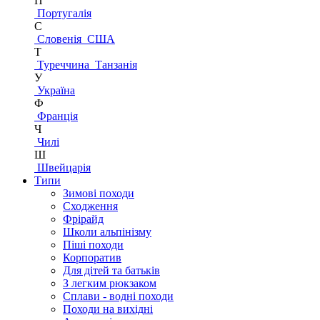
П
Португалія
С
Словенія
США
Т
Туреччина
Танзанія
У
Україна
Ф
Франція
Ч
Чилі
Ш
Швейцарія
Типи
Зимові походи
Сходження
Фрірайд
Школи альпінізму
Піші походи
Корпоратив
Для дітей та батьків
З легким рюкзаком
Сплави - водні походи
Походи на вихідні