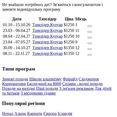
Не знайшли потрібних дат? Зв'яжіться з консультантом і
замовте індивідуальну програму.
Дати
Тимлідер
Ціна
Місць
01.10
-
15.10.26
Тимлідер Кулуар
$1250
1
23.03
-
06.04.27
Тимлідер Кулуар
$1250
11
08.04
-
22.04.27
Тимлідер Кулуар
$1250
10
23.04
-
07.05.27
Тимлідер Кулуар
$1250
9
30.09
-
14.10.27
Тимлідер Кулуар
$1350
12
08.11
-
22.11.27
Тимлідер Кулуар
$1350
12
Типи програм
Зимові походи
Школи альпінізму
Фрірайд
Сходження
Корпоративи
Експедиції на 8000
Сплави - водні походи
Походи на вихідні
Піші походи
З легким рюкзаком
Для дітей
та батьків
З місцевими гідами
Популярні регіони
Непал
Альпи
Карпати
Європа
Ісландія