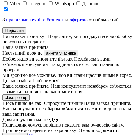
Viber
Telegram
Whatsapp
Дзвінок
З
правилами техніки безпеки
та
офертою
ознайомлений
Надіслати
Натискаючи кнопку «Надіслати», ви погоджуєтесь на обробку
персональних даних.
Ваша заявка прийнята
Наступний крок це
анкета учасника
Добре, якщо ви заповните її зараз. Незабаром з вами
зв’яжеться консультант та відповість на усі запитання по
програмі.
Ми зробимо все можливе, щоб ви стали щасливішими в горах.
Це наша місія. Побачимося!
Ваша заявка прийнята. Наш консультант незабаром зв’яжеться
з вами та відповість на ваші запитання.
close pop-up
Щось пішло не так! Спробуйте пізніше
Ваша заявка прийнята.
Наш консультант незабаром зв’яжеться з вами та відповість на
ваші запитання.
Давайте українською? 🇺🇦
Пошуковик чомусь вирішив показати вам ру-версію сайту.
Пропонуємо перейти на українську! Якою продовжити?