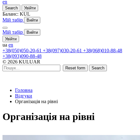
en
Search
Увійти
Баланс:
KUL
Мій табір
Вийти
Мій табір
Вийти
Увійти
ua
en
+38(050)050-20-61
+38(097)030-20-61
+38(068)010-88-48
+38(093)090-88-48
© 2026 KULUAR
Reset form
Search
Головна
Відгуки
Організація на рівні
Організація на рівні