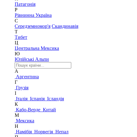
Патагонія
Р
Рівнинна Україна
С
Середземномор'я
Скандинавія
Т
Тибет
Ц
Центральна Мексика
Ю
Юлійські Альпи
А
Аргентина
Г
Грузія
І
Італія
Іспанія
Ісландія
К
Кабо-Верде
Китай
М
Мексика
Н
Намібія
Норвегія
Непал