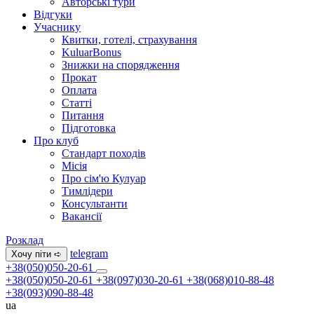
Авторські тури
Відгуки
Учаснику
Квитки, готелі, страхування
KuluarBonus
Знижки на спорядження
Прокат
Оплата
Статті
Питання
Підготовка
Про клуб
Стандарт походів
Місія
Про сім'ю Кулуар
Тимлідери
Консультанти
Вакансії
Розклад
telegram
Хочу піти ➪
+38(050)050-20-61
+38(050)050-20-61
+38(097)030-20-61
+38(068)010-88-48
+38(093)090-88-48
ua