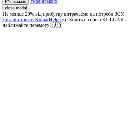
Українською
Р*сійською
close modal
Не менше 20% від прибутку витрачаємо на потреби ЗСУ.
Деталі та звіти KuluarHelp тут
. Ходіть в гори з KULUAR -
наближайте перемогу! 🇺🇦