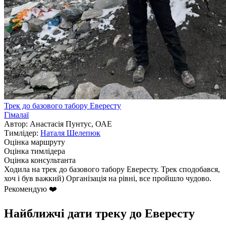
Трек до базового табору Евересту
Гімалаї
Автор: Анастасія Пунтус, ОАЕ
Тимлідер:
Наталя Шелепюк
Оцінка маршруту
Оцінка тимлідера
Оцінка консультанта
Ходила на трек до базового табору Евересту. Трек сподобався,
хоч і був важкий) Організація на рівні, все пройшло чудово.
Рекомендую ❤️
Найближчі дати треку до Евересту