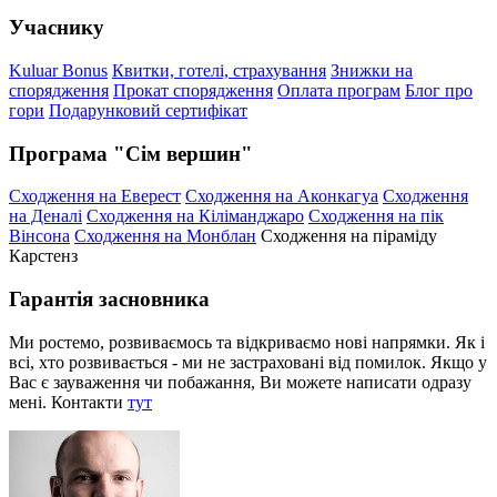
Учаснику
Kuluar Bonus
Квитки, готелі, страхування
Знижки на
спорядження
Прокат спорядження
Оплата програм
Блог про
гори
Подарунковий сертифікат
Програма "Сім вершин"
Сходження на Еверест
Сходження на Аконкагуа
Сходження
на Деналі
Сходження на Кіліманджаро
Сходження на пік
Вінсона
Сходження на Монблан
Сходження на піраміду
Карстенз
Гарантія засновника
Ми ростемо, розвиваємось та відкриваємо нові напрямки. Як і
всі, хто розвивається - ми не застраховані від помилок. Якщо у
Вас є зауваження чи побажання, Ви можете написати одразу
мені. Контакти
тут