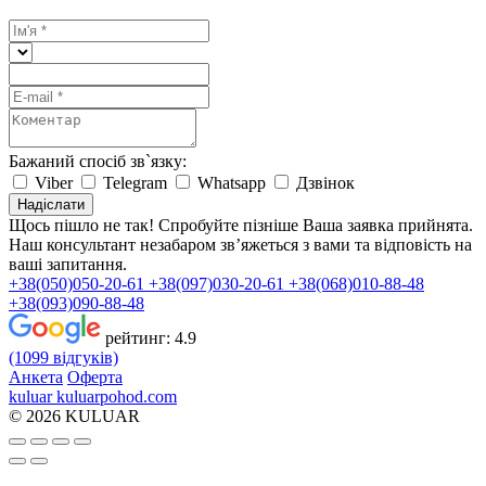
Бажаний спосіб зв`язку:
Viber
Telegram
Whatsapp
Дзвінок
Надіслати
Щось пішло не так! Спробуйте пізніше
Ваша заявка прийнята.
Наш консультант незабаром зв’яжеться з вами та відповість на
ваші запитання.
+38(050)050-20-61
+38(097)030-20-61
+38(068)010-88-48
+38(093)090-88-48
рейтинг:
4.9
(1099 відгуків)
Анкета
Оферта
kuluar
k
u
l
u
a
r
p
o
h
o
d
.
c
o
m
© 2026 KULUAR