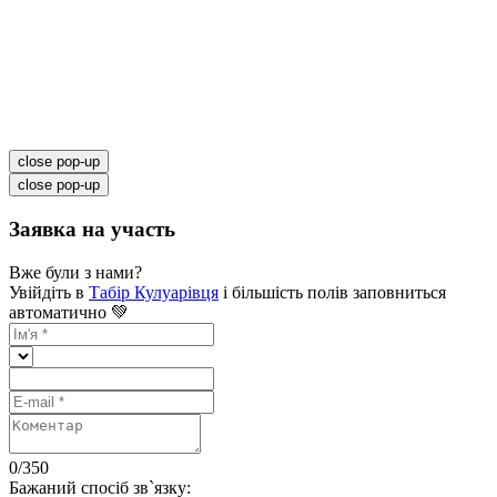
close pop-up
close pop-up
Заявка на участь
Вже були з нами?
Увійдіть в
Табір Кулуарівця
і більшість полів заповниться
автоматично 💚
0
/
350
Бажаний спосіб зв`язку: