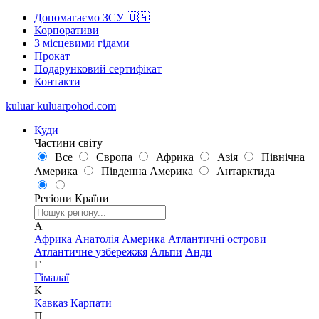
Допомагаємо ЗСУ 🇺🇦
Корпоративи
З місцевими гідами
Прокат
Подарунковий сертифікат
Контакти
kuluar
k
u
l
u
a
r
p
o
h
o
d
.
c
o
m
Куди
Частини світу
Все
Європа
Африка
Азія
Північна
Америка
Південна Америка
Антарктида
Регіони
Країни
А
Африка
Анатолія
Америка
Атлантичні острови
Атлантичне узбережжя
Альпи
Анди
Г
Гімалаї
К
Кавказ
Карпати
П