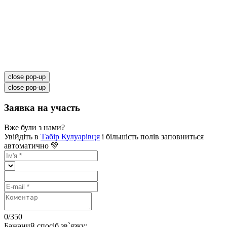
close pop-up
close pop-up
Заявка на участь
Вже були з нами?
Увійдіть в
Табір Кулуарівця
і більшість полів заповниться
автоматично 💚
0
/
350
Бажаний спосіб зв`язку: