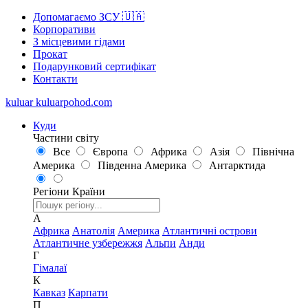
Допомагаємо ЗСУ 🇺🇦
Корпоративи
З місцевими гідами
Прокат
Подарунковий сертифікат
Контакти
kuluar
k
u
l
u
a
r
p
o
h
o
d
.
c
o
m
Куди
Частини світу
Все
Європа
Африка
Азія
Північна
Америка
Південна Америка
Антарктида
Регіони
Країни
А
Африка
Анатолія
Америка
Атлантичні острови
Атлантичне узбережжя
Альпи
Анди
Г
Гімалаї
К
Кавказ
Карпати
П