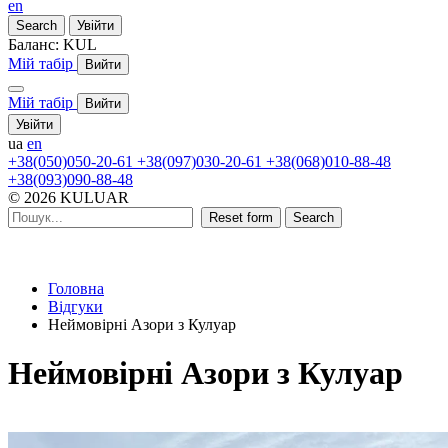
en
Search
Увійти
Баланс:
KUL
Мій табір
Вийти
Мій табір
Вийти
Увійти
ua
en
+38(050)050-20-61
+38(097)030-20-61
+38(068)010-88-48
+38(093)090-88-48
© 2026 KULUAR
Reset form
Search
Головна
Відгуки
Неймовірні Азори з Кулуар
Неймовірні Азори з Кулуар