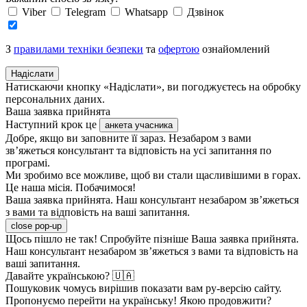
Viber
Telegram
Whatsapp
Дзвінок
З
правилами техніки безпеки
та
офертою
ознайомлений
Надіслати
Натискаючи кнопку «Надіслати», ви погоджуєтесь на обробку
персональних даних.
Ваша заявка прийнята
Наступний крок це
анкета учасника
Добре, якщо ви заповните її зараз. Незабаром з вами
зв’яжеться консультант та відповість на усі запитання по
програмі.
Ми зробимо все можливе, щоб ви стали щасливішими в горах.
Це наша місія. Побачимося!
Ваша заявка прийнята. Наш консультант незабаром зв’яжеться
з вами та відповість на ваші запитання.
close pop-up
Щось пішло не так! Спробуйте пізніше
Ваша заявка прийнята.
Наш консультант незабаром зв’яжеться з вами та відповість на
ваші запитання.
Давайте українською? 🇺🇦
Пошуковик чомусь вирішив показати вам ру-версію сайту.
Пропонуємо перейти на українську! Якою продовжити?