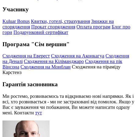
Учаснику
Kuluar Bonus
Квитки, готелі, страхування
Знижки на
спорядження
Прокат спорядження
Оплата програм
Блог про
гори
Подарунковий сертифікат
Програма "Сім вершин"
Сходження на Еверест
Сходження на Аконкагуа
Сходження
на Деналі
Сходження на Кіліманджаро
Сходження на пік
Вінсона
Сходження на Монблан
Сходження на піраміду
Карстенз
Гарантія засновника
Ми ростемо, розвиваємось та відкриваємо нові напрямки. Як і
всі, хто розвивається - ми не застраховані від помилок. Якщо у
Вас є зауваження чи побажання, Ви можете написати одразу
мені. Контакти
тут