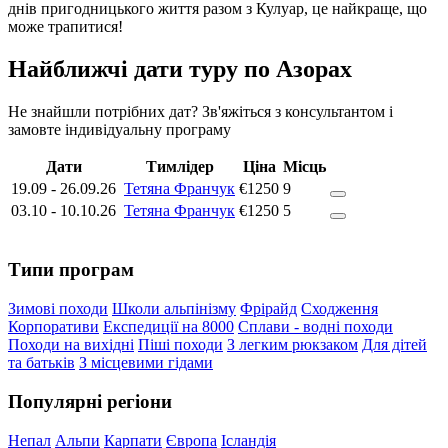
днів пригодницького життя разом з Кулуар, це найкраще, що
може трапитися!
Найближчі дати туру по Азорах
Не знайшли потрібних дат? Зв'яжіться з консультантом і
замовте індивідуальну програму
Дати
Тимлідер
Ціна
Місць
19.09
-
26.09.26
Тетяна Франчук
€1250
9
03.10
-
10.10.26
Тетяна Франчук
€1250
5
Типи програм
Зимові походи
Школи альпінізму
Фрірайд
Сходження
Корпоративи
Експедиції на 8000
Сплави - водні походи
Походи на вихідні
Піші походи
З легким рюкзаком
Для дітей
та батьків
З місцевими гідами
Популярні регіони
Непал
Альпи
Карпати
Європа
Ісландія