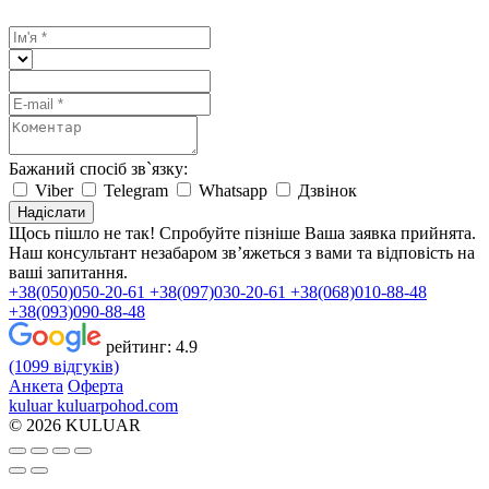
Бажаний спосіб зв`язку:
Viber
Telegram
Whatsapp
Дзвінок
Надіслати
Щось пішло не так! Спробуйте пізніше
Ваша заявка прийнята.
Наш консультант незабаром зв’яжеться з вами та відповість на
ваші запитання.
+38(050)050-20-61
+38(097)030-20-61
+38(068)010-88-48
+38(093)090-88-48
рейтинг:
4.9
(1099 відгуків)
Анкета
Оферта
kuluar
k
u
l
u
a
r
p
o
h
o
d
.
c
o
m
© 2026 KULUAR