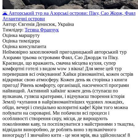
🌋 Авторський тур на Азорські острови: Піку, Сао Жорж, Фаял
Атлантичні острови
Автор: Євгенія Денисюк, Україна
Тимлідер:
Тетяна Франчук
Оцінка маршруту
Оцінка тимлідера
Оцінка консультанта
Неймовірно захоплюючий пригодницький авторський тур
Азорами трьома островами Фаял, Сао Джордж та Піку.
Краєвиди, що вражають, смачна місцева кухня, супер
комфортні готелі з видом wow з вікна! Для мене цей тур
перевершив всі очікування! Хайки різноманітні, кожен острів
відкриває свою атмосферу. Кожен день як сторінка з книги
пригод! Рівень комфорту, організації, насиченості програми
найвищий. Активний хайкінг кожен день (ступаєш по
вулканам, гуляєш кратерами, і відчуваєш творення історія
Землі) +купання в найрізноманітніших чудових локаціях,
обіди, вечері і спеціально колоритні кафе! Крім того можна
побувати на сироварні. Ми побачили всі процеси і
особливості створення сиру, місця, де вирощують
поколіннями каву, та поспілкуватися з майстринями з ткацтва,
відвідали виноробню, де роблять вино з вулканічного
винограду! І звичайно кити - це моя мрія, яка здійснилася! 8