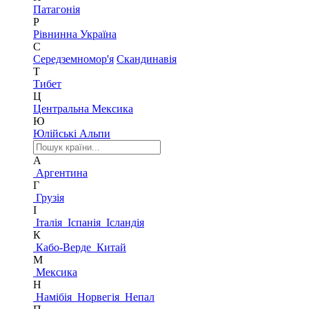
Патагонія
Р
Рівнинна Україна
С
Середземномор'я
Скандинавія
Т
Тибет
Ц
Центральна Мексика
Ю
Юлійські Альпи
А
Аргентина
Г
Грузія
І
Італія
Іспанія
Ісландія
К
Кабо-Верде
Китай
М
Мексика
Н
Намібія
Норвегія
Непал