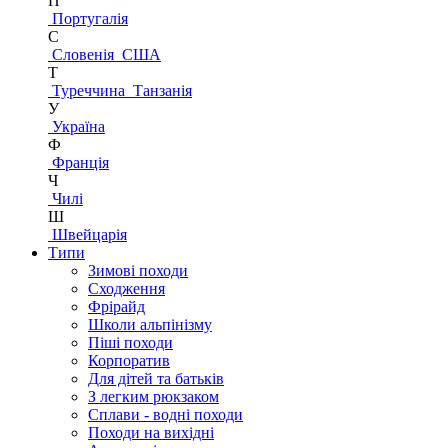
П
Португалія
С
Словенія
США
Т
Туреччина
Танзанія
У
Україна
Ф
Франція
Ч
Чилі
Ш
Швейцарія
Типи
Зимові походи
Сходження
Фрірайд
Школи альпінізму
Піші походи
Корпоратив
Для дітей та батьків
З легким рюкзаком
Сплави - водні походи
Походи на вихідні