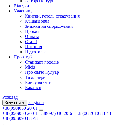
Авторські тури
Відгуки
Учаснику
Квитки, готелі, страхування
KuluarBonus
Знижки на спорядження
Прокат
Оплата
Статті
Питання
Підготовка
Про клуб
Стандарт походів
Місія
Про сім'ю Кулуар
Тимлідери
Консультанти
Вакансії
Розклад
telegram
Хочу піти ➪
+38(050)050-20-61
+38(050)050-20-61
+38(097)030-20-61
+38(068)010-88-48
+38(093)090-88-48
ua