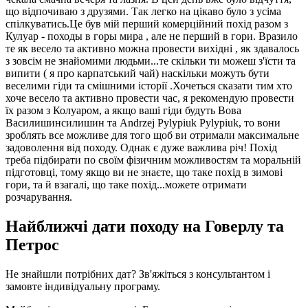
що відпочиваю з друзями. Так легко на цікаво було з усіма
спілкуватись.Це був мій перший комерційний похід разом з
Кулуар - походы в горы мира , але не перший в гори. Вразило
те як весело та активно можна провести вихідні , як здавалось
з зовсім не знайомими людьми...те скільки ти можеш з'їсти та
випити ( я про карпатський чай) наскільки можуть бути
веселими гіди та смішними історії .Хочеться сказати тим хто
хоче весело та активно провести час, я рекомендую провести
їх разом з Колуаром, а якщо ваші гіди будуть Вова
Василишинсилишин та Andrzej Pylypiuk Pylypiuk, то вони
зроблять все можливе для того щоб ви отримали максимальне
задоволення від походу. Однак є дуже важлива річ! Похід
треба підбирати по своїм фізичним можливостям та моральній
підготовці, тому якщо ви не знаєте, що таке похід в зимові
гори, та й взагалі, що таке похід...можете отримати
розчарування.
Найближчі дати походу на Говерлу та
Петрос
Не знайшли потрібних дат? Зв'яжіться з консультантом і
замовте індивідуальну програму.