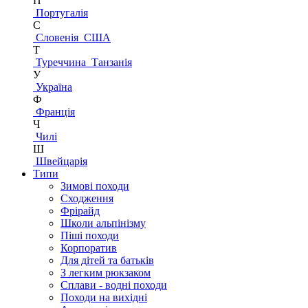
П
Португалія
С
Словенія
США
Т
Туреччина
Танзанія
У
Україна
Ф
Франція
Ч
Чилі
Ш
Швейцарія
Типи
Зимові походи
Сходження
Фрірайд
Школи альпінізму
Піші походи
Корпоратив
Для дітей та батьків
З легким рюкзаком
Сплави - водні походи
Походи на вихідні