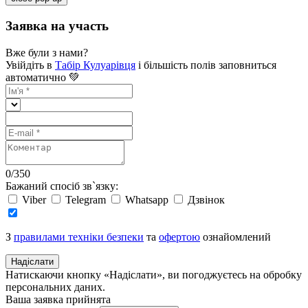
Заявка на участь
Вже були з нами?
Увійдіть в
Табір Кулуарівця
і більшість полів заповниться
автоматично 💚
0
/
350
Бажаний спосіб зв`язку:
Viber
Telegram
Whatsapp
Дзвінок
З
правилами техніки безпеки
та
офертою
ознайомлений
Надіслати
Натискаючи кнопку «Надіслати», ви погоджуєтесь на обробку
персональних даних.
Ваша заявка прийнята