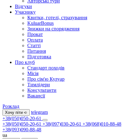
Авторські тури
Відгуки
Учаснику
Квитки, готелі, страхування
KuluarBonus
Знижки на спорядження
Прокат
Оплата
Статті
Питання
Підготовка
Про клуб
Стандарт походів
Місія
Про сім'ю Кулуар
Тимлідери
Консультанти
Вакансії
Розклад
telegram
Хочу піти ➪
+38(050)050-20-61
+38(050)050-20-61
+38(097)030-20-61
+38(068)010-88-48
+38(093)090-88-48
ua