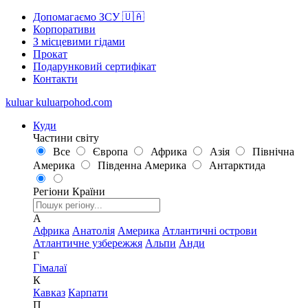
Допомагаємо ЗСУ 🇺🇦
Корпоративи
З місцевими гідами
Прокат
Подарунковий сертифікат
Контакти
kuluar
k
u
l
u
a
r
p
o
h
o
d
.
c
o
m
Куди
Частини світу
Все
Європа
Африка
Азія
Північна
Америка
Південна Америка
Антарктида
Регіони
Країни
А
Африка
Анатолія
Америка
Атлантичні острови
Атлантичне узбережжя
Альпи
Анди
Г
Гімалаї
К
Кавказ
Карпати
П