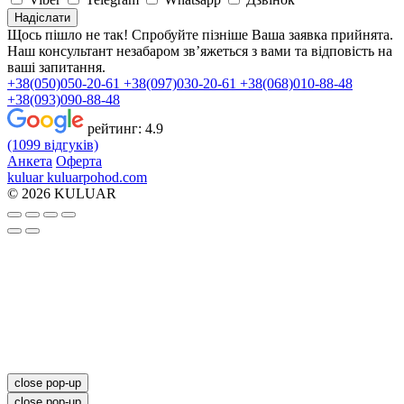
Надіслати
Щось пішло не так! Спробуйте пізніше
Ваша заявка прийнята.
Наш консультант незабаром зв’яжеться з вами та відповість на
ваші запитання.
+38(050)050-20-61
+38(097)030-20-61
+38(068)010-88-48
+38(093)090-88-48
рейтинг:
4.9
(1099 відгуків)
Анкета
Оферта
kuluar
k
u
l
u
a
r
p
o
h
o
d
.
c
o
m
© 2026 KULUAR
close pop-up
close pop-up