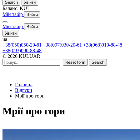
Search
Увійти
Баланс:
KUL
Мій табір
Вийти
Мій табір
Вийти
Увійти
ua
+38(050)050-20-61
+38(097)030-20-61
+38(068)010-88-48
+38(093)090-88-48
© 2026 KULUAR
Reset form
Search
Головна
Відгуки
Мрії про гори
Мрії про гори