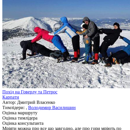
Похід на Говерлу та Петрос
Карпати
Автор: Дмитрий Власенко
Тимлідери:
,
Володимир Василишин
Оцінка маршруту
Оцінка тимлідера
Оцінка консультанта
Мріяти можна про все що завгодно, але про гори мріють по