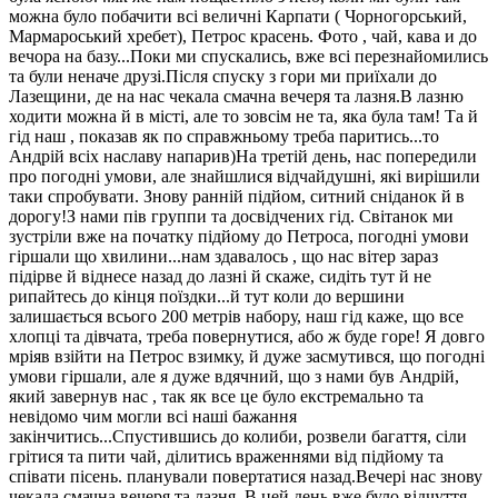
можна було побачити всі величні Карпати ( Чорногорський,
Мармароський хребет), Петрос красень. Фото , чай, кава и до
вечора на базу...Поки ми спускались, вже всі перезнайомились
та були неначе друзі.Після спуску з гори ми приїхали до
Лазещини, де на нас чекала смачна вечеря та лазня.В лазню
ходити можна й в місті, але то зовсім не та, яка була там! Та й
гід наш , показав як по справжньому треба паритись...то
Андрій всіх наславу напарив)На третій день, нас попередили
про погодні умови, але знайшлися відчайдушні, які вирішили
таки спробувати. Знову ранній підйом, ситний сніданок й в
дорогу!З нами пів группи та досвідчених гід. Світанок ми
зустріли вже на початку підйому до Петроса, погодні умови
гіршали що хвилини...нам здавалось , що нас вітер зараз
підірве й віднесе назад до лазні й скаже, сидіть тут й не
рипайтесь до кінця поїздки...й тут коли до вершини
залишається всього 200 метрів набору, наш гід каже, що все
хлопці та дівчата, треба повернутися, або ж буде горе! Я довго
мріяв взійти на Петрос взимку, й дуже засмутився, що погодні
умови гіршали, але я дуже вдячний, що з нами був Андрій,
який завернув нас , так як все це було екстремально та
невідомо чим могли всі наші бажання
закінчитись...Спустившись до колиби, розвели багаття, сіли
грітися та пити чай, ділитись враженнями від підйому та
співати пісень. планували повертатися назад.Вечері нас знову
чекала смачна вечеря та лазня. В цей день вже було відчуття,