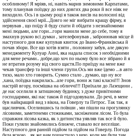
особливому! Я мріяв, ні, навіть марив зимовими Карпатами,
тому планував поїздку до них довгих два роки й все ніяк не
виходило. Ось і в цьому році я також висів на волосині від
здійснення своєї мрії...Довго не міг вибрати кращу фірму, я
нервував , що поїду й буду спати й обідати з незнайомими
мені людьми, але гори...гори манили мене до себе, тому я
змахнув рукою всі думки , зателефонував , забронював місце й
наступного дня вже купував квиток до Івано-Франківська й
почав збори. Все що хотів взяти , половину забув, але дякую
менеджменту Кулуар Анні, яка надала список з необхідними
для мене речами.. добре,що хоч по ньому було все зібрано й я
не втратив розуму від свого щастя.По приїзду на мене вже
чекав трансфер та інші члени групи.Ось ми вже їдемо ...в авто
тихо, мало хто говорить. Сумно стало , думаю, що ну все
,хана, поїздка накрилась...але гори, вони ж такі класні!!! Знов
настрій вгору, посмішка на обличчі!!! Приїхали до Лазещини ,
де нас оселили в затишному будинку, з дуже привітними
господарями, які нас також й підгодовували. До речі, в мене
був найкращий вид з вікна, на Говерлу та Петрос. Так так, я
щасливчик. Оселившись та поївши , ми пішли на прогулянку
лісовими, заметенеми стежиками, засніженим лісом. То була
справжня лісова казка, як з дитинства уявляв так все й було.
Поки гуляли знайомились ближче, ставало все веселіше.
Наступного дня ранній підйом та підйом на Говерлу. Погода
була ясною. ..як же нам пощастило з нею, коли ми були там