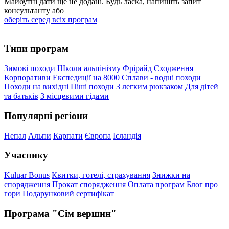
Майбутні дати ще не додані. Будь ласка, напишіть запит
консультанту або
оберіть серед всіх програм
Типи програм
Зимові походи
Школи альпінізму
Фрірайд
Сходження
Корпоративи
Експедиції на 8000
Сплави - водні походи
Походи на вихідні
Піші походи
З легким рюкзаком
Для дітей
та батьків
З місцевими гідами
Популярні регіони
Непал
Альпи
Карпати
Європа
Ісландія
Учаснику
Kuluar Bonus
Квитки, готелі, страхування
Знижки на
спорядження
Прокат спорядження
Оплата програм
Блог про
гори
Подарунковий сертифікат
Програма "Сім вершин"