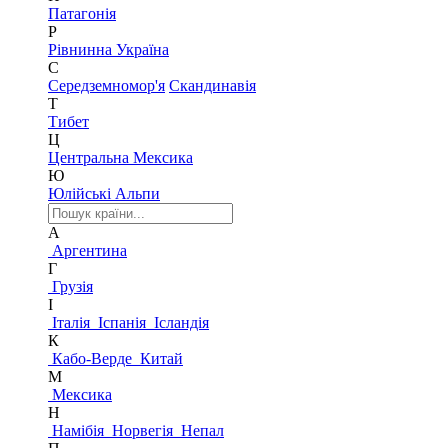
Патагонія
Р
Рівнинна Україна
С
Середземномор'я
Скандинавія
Т
Тибет
Ц
Центральна Мексика
Ю
Юлійські Альпи
А
Аргентина
Г
Грузія
І
Італія
Іспанія
Ісландія
К
Кабо-Верде
Китай
М
Мексика
Н
Намібія
Норвегія
Непал