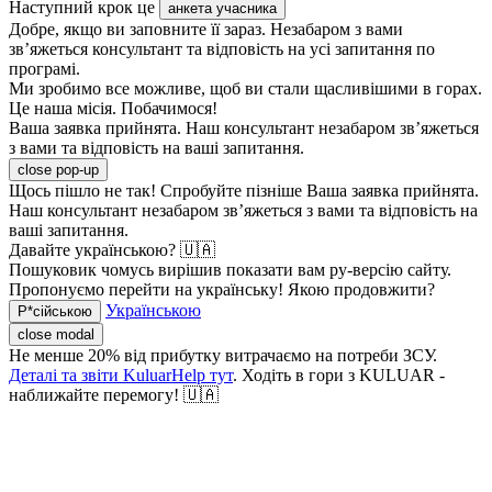
Наступний крок це
анкета учасника
Добре, якщо ви заповните її зараз. Незабаром з вами
зв’яжеться консультант та відповість на усі запитання по
програмі.
Ми зробимо все можливе, щоб ви стали щасливішими в горах.
Це наша місія. Побачимося!
Ваша заявка прийнята. Наш консультант незабаром зв’яжеться
з вами та відповість на ваші запитання.
close pop-up
Щось пішло не так! Спробуйте пізніше
Ваша заявка прийнята.
Наш консультант незабаром зв’яжеться з вами та відповість на
ваші запитання.
Давайте українською? 🇺🇦
Пошуковик чомусь вирішив показати вам ру-версію сайту.
Пропонуємо перейти на українську! Якою продовжити?
Українською
Р*сійською
close modal
Не менше 20% від прибутку витрачаємо на потреби ЗСУ.
Деталі та звіти KuluarHelp тут
. Ходіть в гори з KULUAR -
наближайте перемогу! 🇺🇦