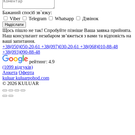
Бажаний спосіб зв`язку:
Viber
Telegram
Whatsapp
Дзвінок
Надіслати
Щось пішло не так! Спробуйте пізніше
Ваша заявка прийнята.
Наш консультант незабаром зв’яжеться з вами та відповість на
ваші запитання.
+38(050)050-20-61
+38(097)030-20-61
+38(068)010-88-48
+38(093)090-88-48
рейтинг:
4.9
(1099 відгуків)
Анкета
Оферта
kuluar
k
u
l
u
a
r
p
o
h
o
d
.
c
o
m
© 2026 KULUAR