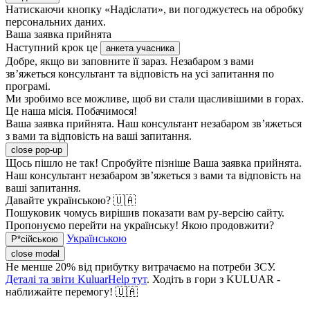
Натискаючи кнопку «Надіслати», ви погоджуєтесь на обробку
персональних даних.
Ваша заявка прийнята
Наступний крок це
анкета учасника
Добре, якщо ви заповните її зараз. Незабаром з вами
зв’яжеться консультант та відповість на усі запитання по
програмі.
Ми зробимо все можливе, щоб ви стали щасливішими в горах.
Це наша місія. Побачимося!
Ваша заявка прийнята. Наш консультант незабаром зв’яжеться
з вами та відповість на ваші запитання.
close pop-up
Щось пішло не так! Спробуйте пізніше
Ваша заявка прийнята.
Наш консультант незабаром зв’яжеться з вами та відповість на
ваші запитання.
Давайте українською? 🇺🇦
Пошуковик чомусь вирішив показати вам ру-версію сайту.
Пропонуємо перейти на українську! Якою продовжити?
Українською
Р*сійською
close modal
Не менше 20% від прибутку витрачаємо на потреби ЗСУ.
Деталі та звіти KuluarHelp тут
. Ходіть в гори з KULUAR -
наближайте перемогу! 🇺🇦