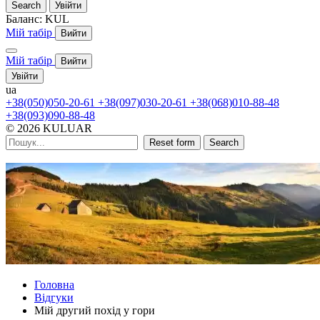
Search
Увійти
Баланс:
KUL
Мій табір
Вийти
Мій табір
Вийти
Увійти
ua
+38(050)050-20-61
+38(097)030-20-61
+38(068)010-88-48
+38(093)090-88-48
© 2026 KULUAR
Reset form
Search
Головна
Відгуки
Мій другий похід у гори