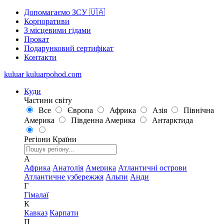
Допомагаємо ЗСУ 🇺🇦
Корпоративи
З місцевими гідами
Прокат
Подарунковий сертифікат
Контакти
kuluar
k
u
l
u
a
r
p
o
h
o
d
.
c
o
m
Куди
Частини світу
Все
Європа
Африка
Азія
Північна
Америка
Південна Америка
Антарктида
Регіони
Країни
А
Африка
Анатолія
Америка
Атлантичні острови
Атлантичне узбережжя
Альпи
Анди
Г
Гімалаї
К
Кавказ
Карпати
П