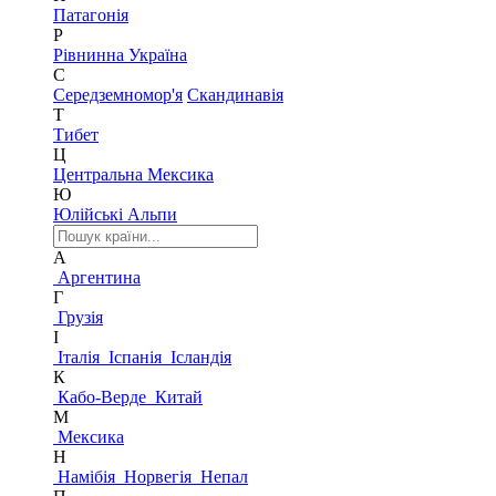
Патагонія
Р
Рівнинна Україна
С
Середземномор'я
Скандинавія
Т
Тибет
Ц
Центральна Мексика
Ю
Юлійські Альпи
А
Аргентина
Г
Грузія
І
Італія
Іспанія
Ісландія
К
Кабо-Верде
Китай
М
Мексика
Н
Намібія
Норвегія
Непал