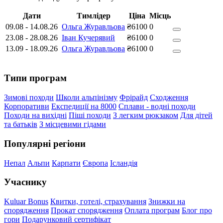
Дати
Тимлідер
Ціна
Місць
09.08
-
14.08.26
Ольга Журавльова
₴6100
0
23.08
-
28.08.26
Іван Кучерявий
₴6100
0
13.09
-
18.09.26
Ольга Журавльова
₴6100
0
Типи програм
Зимові походи
Школи альпінізму
Фрірайд
Сходження
Корпоративи
Експедиції на 8000
Сплави - водні походи
Походи на вихідні
Піші походи
З легким рюкзаком
Для дітей
та батьків
З місцевими гідами
Популярні регіони
Непал
Альпи
Карпати
Європа
Ісландія
Учаснику
Kuluar Bonus
Квитки, готелі, страхування
Знижки на
спорядження
Прокат спорядження
Оплата програм
Блог про
гори
Подарунковий сертифікат