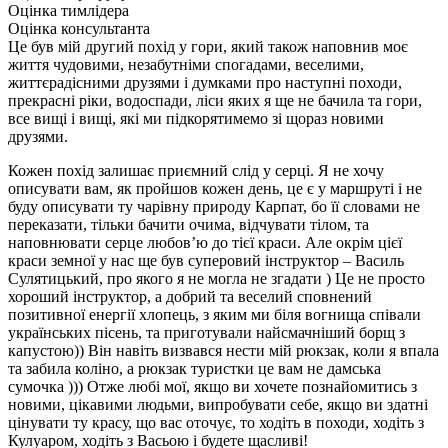
Оцінка тимлідера
Оцінка консультанта
Це був мій другий похід у гори, який також наповнив моє
життя чудовими, незабутніми спогадами, веселими,
життєрадісними друзями і думками про наступні походи,
прекрасні ріки, водоспади, ліси яких я ще не бачила та гори,
все вищі і вищі, які ми підкорятимемо зі щораз новими
друзями.
Кожен похід залишає приємний слід у серці. Я не хочу
описувати вам, як пройшов кожен день, це є у маршруті і не
буду описувати ту чарівну природу Карпат, бо її словами не
переказати, тільки бачити очима, відчувати тілом, та
наповнювати серце любов’ю до тієї краси. Але окрім цієї
краси земної у нас ще був суперовий інструктор – Василь
Сулятицький, про якого я не могла не згадати ) Це не просто
хороший інструктор, а добрий та веселий сповнений
позитивної енергії хлопець, з яким ми біля вогнища співали
українських пісень, та приготували найсмачніший борщ з
капустою)) Він навіть визвався нести мій рюкзак, коли я впала
та забила коліно, а рюкзак туристки це вам не дамська
сумочка ))) Отже любі мої, якщо ви хочете познайомитись з
новими, цікавими людьми, випробувати себе, якщо ви здатні
цінувати ту красу, що вас оточує, то ходіть в походи, ходіть з
Кулуаром, ходіть з Васьою і будете щасливі!