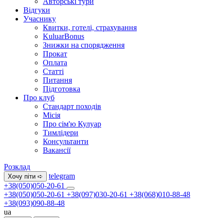
Авторські тури
Відгуки
Учаснику
Квитки, готелі, страхування
KuluarBonus
Знижки на спорядження
Прокат
Оплата
Статті
Питання
Підготовка
Про клуб
Стандарт походів
Місія
Про сім'ю Кулуар
Тимлідери
Консультанти
Вакансії
Розклад
telegram
Хочу піти ➪
+38(050)050-20-61
+38(050)050-20-61
+38(097)030-20-61
+38(068)010-88-48
+38(093)090-88-48
ua