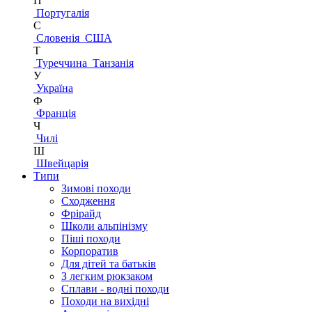
П
Португалія
С
Словенія
США
Т
Туреччина
Танзанія
У
Україна
Ф
Франція
Ч
Чилі
Ш
Швейцарія
Типи
Зимові походи
Сходження
Фрірайд
Школи альпінізму
Піші походи
Корпоратив
Для дітей та батьків
З легким рюкзаком
Сплави - водні походи
Походи на вихідні