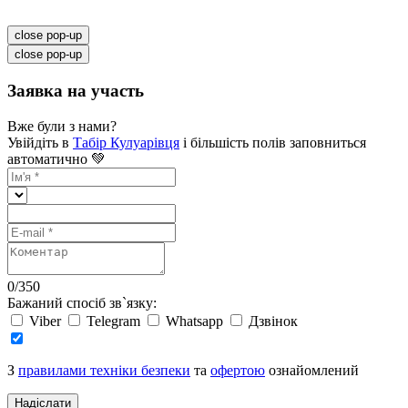
close pop-up
close pop-up
Заявка на участь
Вже були з нами?
Увійдіть в
Табір Кулуарівця
і більшість полів заповниться
автоматично 💚
0
/
350
Бажаний спосіб зв`язку:
Viber
Telegram
Whatsapp
Дзвінок
З
правилами техніки безпеки
та
офертою
ознайомлений
Надіслати