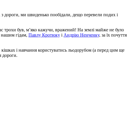
і з дороги, ми швиденько пообідали, дещо перевели подих і
ас трохи був, м’яко кажучи, вражений! На землі майже не було
мо нашим гідам,
Павлу Кротюку
і
Андрію Ненченку
, за їх почуття
 кішках і навчання користуватись льодорубом (а перед цим ще
я дороги.