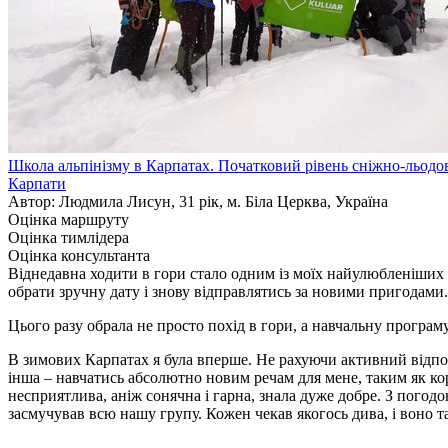
Школа альпінізму в Карпатах. Початковий рівень сніжно-льодов
Карпати
Автор: Людмила Лисун, 31 рік, м. Біла Церква, Україна
Оцінка маршруту
Оцінка тимлідера
Оцінка консультанта
Віднедавна ходити в гори стало одним із моїх найулюбленіших за
обрати зручну дату і знову відправлятись за новими пригодами.
Цього разу обрала не просто похід в гори, а навчальну програм
В зимових Карпатах я була вперше. Не рахуючи активний відпочи
інша – навчатись абсолютно новим речам для мене, таким як к
несприятлива, аніж сонячна і гарна, знала дуже добре. З погодо
засмучував всю нашу групу. Кожен чекав якогось дива, і воно т