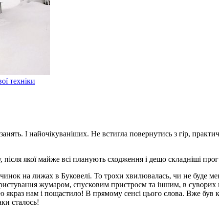
ої техніки
нять. І найочікуваніших. Не встигла повернутись з гір, практичн
у, після якої майже всі планують сходження і дещо складніші про
нок на лижах в Буковелі. То трохи хвилювалась, чи не буде мені
ористування жумаром, спусковим пристроєм та іншим, в суворих 
ю якраз нам і пощастило! В прямому сенсі цього слова. Вже був к
аки сталось!