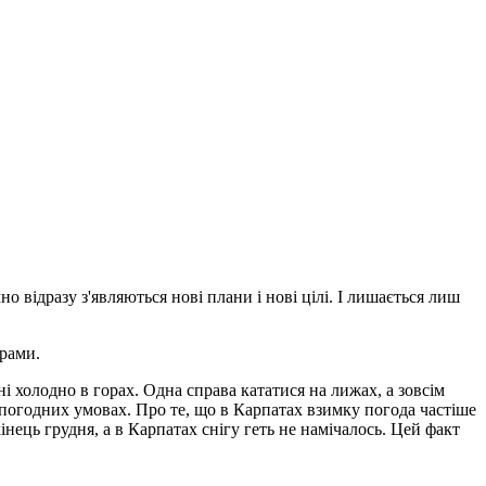
о відразу з'являються нові плани і нові цілі. І лишається лиш
грами.
 холодно в горах. Одна справа кататися на лижах, а зовсім
погодних умовах. Про те, що в Карпатах взимку погода частіше
інець грудня, а в Карпатах снігу геть не намічалось. Цей факт