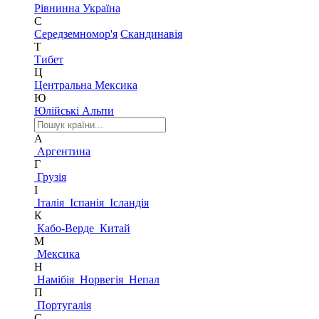
Рівнинна Україна
С
Середземномор'я
Скандинавія
Т
Тибет
Ц
Центральна Мексика
Ю
Юлійські Альпи
А
Аргентина
Г
Грузія
І
Італія
Іспанія
Ісландія
К
Кабо-Верде
Китай
М
Мексика
Н
Намібія
Норвегія
Непал
П
Португалія
С