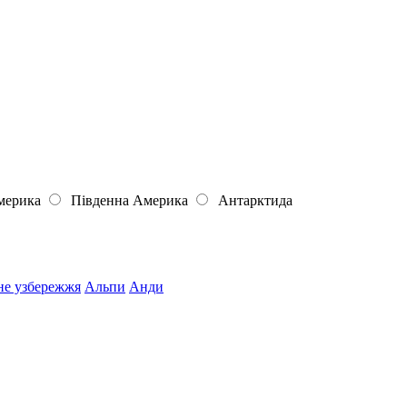
мерика
Південна Америка
Антарктида
не узбережжя
Альпи
Анди