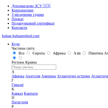
Допомагаємо ЗСУ 🇺🇦
Корпоративи
З місцевими гідами
Прокат
Подарунковий сертифікат
Контакти
kuluar
k
u
l
u
a
r
p
o
h
o
d
.
c
o
m
Куди
Частини світу
Все
Європа
Африка
Азія
Північна А
Регіони
Країни
А
Африка
Анатолія
Америка
Атлантичні острови
Атлантич
Г
Гімалаї
К
Кавказ
Карпати
П
Патагонія
Р