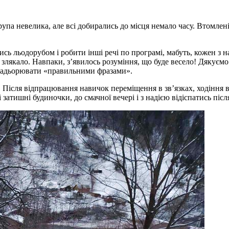
упа невелика, але всі добирались до місця немало часу. Втомлен
сь льодорубом і робити інші речі по програмі, мабуть, кожен з н
 не злякало. Навпаки, з’явилось розуміння, що буде весело! Дякує
ідбадьорювати «правильними фразами».
 Після відпрацювання навичок переміщення в зв’язках, ходіння в
атишні будиночки, до смачної вечері і з надією відіспатись післ