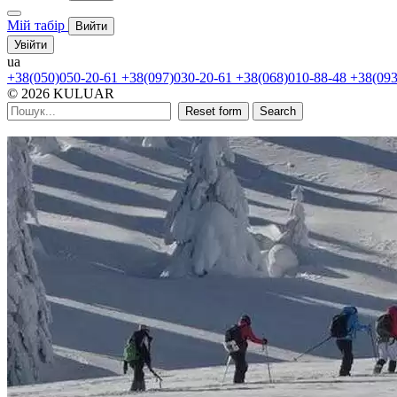
Мій табір
Вийти
Увійти
ua
+38(050)050-20-61
+38(097)030-20-61
+38(068)010-88-48
+38(093
© 2026 KULUAR
Reset form
Search