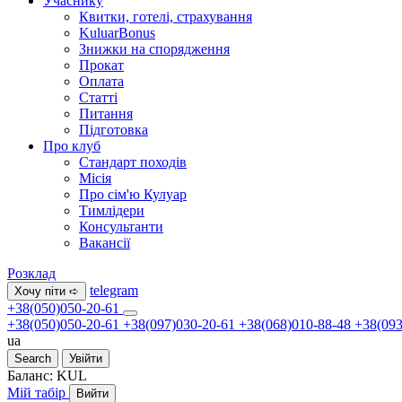
Учаснику
Квитки, готелі, страхування
KuluarBonus
Знижки на спорядження
Прокат
Оплата
Статті
Питання
Підготовка
Про клуб
Стандарт походів
Місія
Про сім'ю Кулуар
Тимлідери
Консультанти
Вакансії
Розклад
telegram
Хочу піти ➪
+38(050)050-20-61
+38(050)050-20-61
+38(097)030-20-61
+38(068)010-88-48
+38(093
ua
Search
Увійти
Баланс:
KUL
Мій табір
Вийти