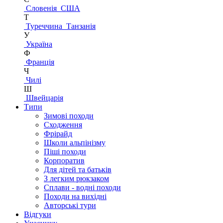
Словенія
США
Т
Туреччина
Танзанія
У
Україна
Ф
Франція
Ч
Чилі
Ш
Швейцарія
Типи
Зимові походи
Сходження
Фрірайд
Школи альпінізму
Піші походи
Корпоратив
Для дітей та батьків
З легким рюкзаком
Сплави - водні походи
Походи на вихідні
Авторські тури
Відгуки