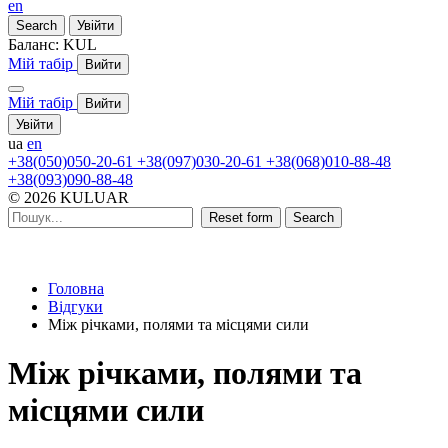
en
Search
Увійти
Баланс:
KUL
Мій табір
Вийти
Мій табір
Вийти
Увійти
ua
en
+38(050)050-20-61
+38(097)030-20-61
+38(068)010-88-48
+38(093)090-88-48
© 2026 KULUAR
Reset form
Search
Головна
Відгуки
Між річками, полями та місцями сили
Між річками, полями та
місцями сили