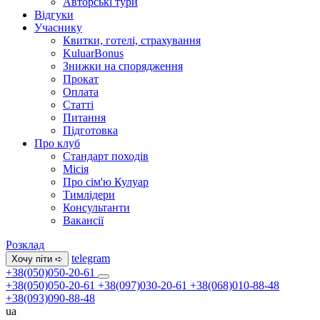
Авторські тури
Відгуки
Учаснику
Квитки, готелі, страхування
KuluarBonus
Знижки на спорядження
Прокат
Оплата
Статті
Питання
Підготовка
Про клуб
Стандарт походів
Місія
Про сім'ю Кулуар
Тимлідери
Консультанти
Вакансії
Розклад
telegram
Хочу піти ➪
+38(050)050-20-61
+38(050)050-20-61
+38(097)030-20-61
+38(068)010-88-48
+38(093)090-88-48
ua