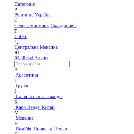
Патагонія
Р
Рівнинна Україна
С
Середземномор'я
Скандинавія
Т
Тибет
Ц
Центральна Мексика
Ю
Юлійські Альпи
А
Аргентина
Г
Грузія
І
Італія
Іспанія
Ісландія
К
Кабо-Верде
Китай
М
Мексика
Н
Намібія
Норвегія
Непал