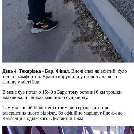
День 4. Токарівка - Бар. Фінал
. Вночі спав як вбитий, було
тепло і комфортно. Вранці вирушили у сторону нашого
фінішу у місті Бар.
В мене був потяг о 15:40 з Бару, тому останні 6 км трошки
змахлювали і доїхав машиною супроводу.
Там у місцевій бібліотеці отримали сертифікати про
завершення цього відрізку, бо офіційно маршрут йде аж до
Камʼянця-Подільского. Дистанція 15км