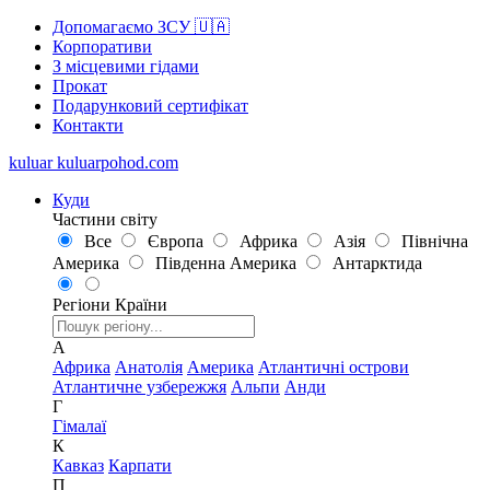
Допомагаємо ЗСУ 🇺🇦
Корпоративи
З місцевими гідами
Прокат
Подарунковий сертифікат
Контакти
kuluar
k
u
l
u
a
r
p
o
h
o
d
.
c
o
m
Куди
Частини світу
Все
Європа
Африка
Азія
Північна
Америка
Південна Америка
Антарктида
Регіони
Країни
А
Африка
Анатолія
Америка
Атлантичні острови
Атлантичне узбережжя
Альпи
Анди
Г
Гімалаї
К
Кавказ
Карпати
П