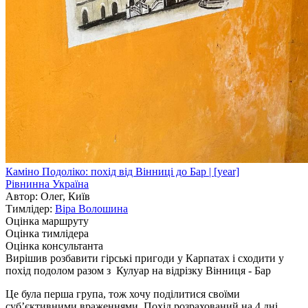
Каміно Подоліко: похід від Вінниці до Бар | [year]
Рівнинна Україна
Автор: Олег, Київ
Тимлідер:
Віра Волошина
Оцінка маршруту
Оцінка тимлідера
Оцінка консультанта
Вирішив розбавити гірські пригоди у Карпатах і сходити у
похід подолом разом з Кулуар на відрізку Вінниця - Бар
Це була перша група, тож хочу поділитися своїми
субʼєктивними враженнями. Похід розрахований на 4 дні.