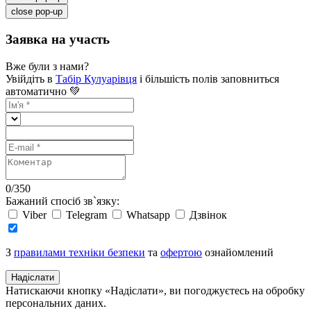
close pop-up
Заявка на участь
Вже були з нами?
Увійдіть в
Табір Кулуарівця
і більшість полів заповниться
автоматично 💚
0
/
350
Бажаний спосіб зв`язку:
Viber
Telegram
Whatsapp
Дзвінок
З
правилами техніки безпеки
та
офертою
ознайомлений
Надіслати
Натискаючи кнопку «Надіслати», ви погоджуєтесь на обробку
персональних даних.