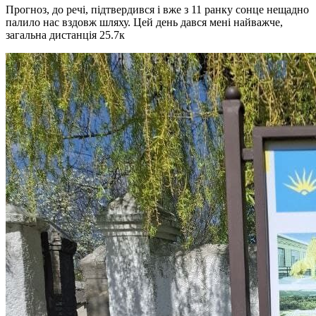
Прогноз, до речі, підтвердився і вже з 11 ранку сонце нещадно
палило нас вздовж шляху. Цей день дався мені найважче,
загальна дистанція 25.7к