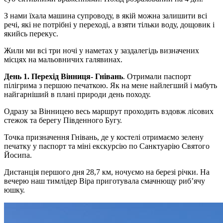
З нами їхала машина супроводу, в якій можна залишити всі
речі, які не потрібні у переході, а взяти тільки воду, дощовик і
якийсь перекус.
Жили ми всі три ночі у наметах у заздалегідь визначених
місцях на мальовничих галявинах.
День 1. Перехід Вінниця- Гнівань
. Отримали паспорт
пілігрима з першою печаткою. Як на мене найлегший і мабуть
найгарніший в плані природи день походу.
Одразу за Вінницею весь маршрут проходить вздовж лісових
стежок та берегу Південного Бугу.
Точка призначення Гнівань, де у костелі отримаємо зелену
печатку у паспорт та міні екскурсію по Санктуарію Святого
Йосипа.
Дистанція першого дня 28,7 км, ночуємо на березі річки. На
вечерю наш тимлідер Віра приготувала смачнющу рибʼячу
юшку.