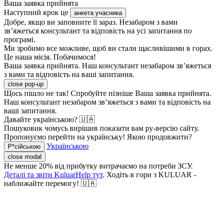
Ваша заявка прийнята
Наступний крок це
анкета учасника
Добре, якщо ви заповните її зараз. Незабаром з вами
зв’яжеться консультант та відповість на усі запитання по
програмі.
Ми зробимо все можливе, щоб ви стали щасливішими в горах.
Це наша місія. Побачимося!
Ваша заявка прийнята. Наш консультант незабаром зв’яжеться
з вами та відповість на ваші запитання.
close pop-up
Щось пішло не так! Спробуйте пізніше
Ваша заявка прийнята.
Наш консультант незабаром зв’яжеться з вами та відповість на
ваші запитання.
Давайте українською? 🇺🇦
Пошуковик чомусь вирішив показати вам ру-версію сайту.
Пропонуємо перейти на українську! Якою продовжити?
Українською
Р*сійською
close modal
Не менше 20% від прибутку витрачаємо на потреби ЗСУ.
Деталі та звіти KuluarHelp тут
. Ходіть в гори з KULUAR -
наближайте перемогу! 🇺🇦