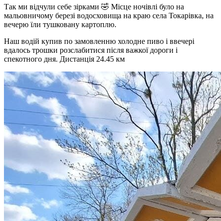
Так ми відчули себе зірками 🤣 Місце ночівлі було на
мальовничому березі водосховища на краю села Токарівка, на
вечерю їли тушковану картоплю.
Наш водій купив по замовленню холодне пиво і ввечері
вдалось трошки розслабитися після важкої дороги і
спекотного дня. Дистанція 24.45 км