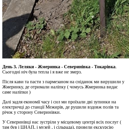
День 3. Леляки - Жмеринка - Северинівка - Токарівка
.
Сьогодні ніч була тепла і я вже не змерз.
Після кави та пасти з пармезаном на сніданок ми вирушили у
Жмеринку, де отримали наліпку ( чомусь Жмеринка видає
саме наліпки )
Далі задля економії часу і сил ми проїхали дві зупинки на
електричці до станції Межирів, де рушили вздовж полів та
річок у сторону Северинівки.
У Северинівці нас зустріли у місцевому центрі всіх послуг (
там був і ЦНАП, і музей , і сільрада), провели екскурсію