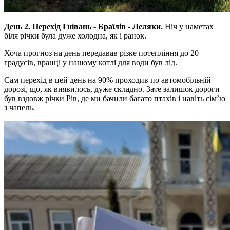
День 2. Перехід Гнівань - Браїлів - Леляки.
Ніч у наметах
біля річки була дуже холодна, як і ранок.
Хоча прогноз на день передавав різке потепління до 20
градусів, вранці у нашому котлі для води був лід.
Сам перехід в цей день на 90% проходив по автомобільній
дорозі, що, як виявилось, дуже складно. Зате залишок дороги
був вздовж річки Рів, де ми бачили багато птахів і навіть сімʼю
з чапель.