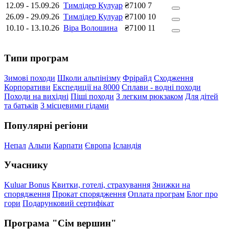
12.09
-
15.09.26
Тимлідер Кулуар
₴7100
7
26.09
-
29.09.26
Тимлідер Кулуар
₴7100
10
10.10
-
13.10.26
Віра Волошина
₴7100
11
Типи програм
Зимові походи
Школи альпінізму
Фрірайд
Сходження
Корпоративи
Експедиції на 8000
Сплави - водні походи
Походи на вихідні
Піші походи
З легким рюкзаком
Для дітей
та батьків
З місцевими гідами
Популярні регіони
Непал
Альпи
Карпати
Європа
Ісландія
Учаснику
Kuluar Bonus
Квитки, готелі, страхування
Знижки на
спорядження
Прокат спорядження
Оплата програм
Блог про
гори
Подарунковий сертифікат
Програма "Сім вершин"