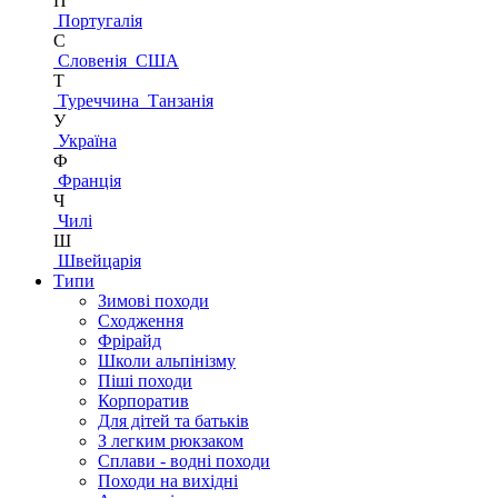
П
Португалія
С
Словенія
США
Т
Туреччина
Танзанія
У
Україна
Ф
Франція
Ч
Чилі
Ш
Швейцарія
Типи
Зимові походи
Сходження
Фрірайд
Школи альпінізму
Піші походи
Корпоратив
Для дітей та батьків
З легким рюкзаком
Сплави - водні походи
Походи на вихідні