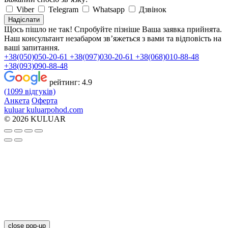
Viber
Telegram
Whatsapp
Дзвінок
Надіслати
Щось пішло не так! Спробуйте пізніше
Ваша заявка прийнята.
Наш консультант незабаром зв’яжеться з вами та відповість на
ваші запитання.
+38(050)050-20-61
+38(097)030-20-61
+38(068)010-88-48
+38(093)090-88-48
рейтинг:
4.9
(1099 відгуків)
Анкета
Оферта
kuluar
k
u
l
u
a
r
p
o
h
o
d
.
c
o
m
© 2026 KULUAR
close pop-up