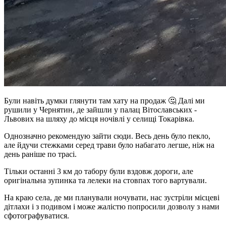
Були навіть думки глянути там хату на продаж 🤔 Далі ми
рушили у Чернятин, де зайшли у палац Вітославських -
Львових на шляху до місця ночівлі у селищі Токарівка.
Однозначно рекомендую зайти сюди. Весь день було пекло,
але йдучи стежками серед трави було набагато легше, ніж на
день раніше по трасі.
Тільки останні 3 км до табору були вздовж дороги, але
оригінальна зупинка та лелеки на стовпах того вартували.
На краю села, де ми планували ночувати, нас зустріли місцеві
дітлахи і з подивом і може жалістю попросили дозволу з нами
сфотографуватися.