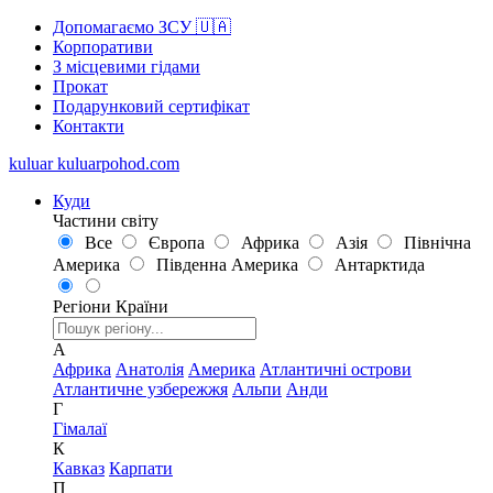
Допомагаємо ЗСУ 🇺🇦
Корпоративи
З місцевими гідами
Прокат
Подарунковий сертифікат
Контакти
kuluar
k
u
l
u
a
r
p
o
h
o
d
.
c
o
m
Куди
Частини світу
Все
Європа
Африка
Азія
Північна
Америка
Південна Америка
Антарктида
Регіони
Країни
А
Африка
Анатолія
Америка
Атлантичні острови
Атлантичне узбережжя
Альпи
Анди
Г
Гімалаї
К
Кавказ
Карпати
П