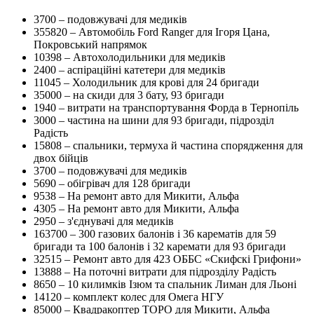
3700 – подовжувачі для медиків
355820 – Автомобіль Ford Ranger для Ігоря Цана,
Покровський напрямок
10398 – Автохолодильники для медиків
2400 – аспіраційні катетери для медиків
11045 – Холодильник для крові для 24 бригади
35000 – на скиди для 3 бату, 93 бригади
1940 – витрати на транспортування Форда в Тернопіль
3000 – частина на шини для 93 бригади, підрозділ
Радість
15808 – спальники, термуха й частина спорядження для
двох бійців
3700 – подовжувачі для медиків
5690 – обігрівач для 128 бригади
9538 – На ремонт авто для Микити, Альфа
4305 – На ремонт авто для Микити, Альфа
2950 – з'єднувачі для медиків
163700 – 300 газових балонів і 36 карематів для 59
бригади та 100 балонів і 32 каремати для 93 бригади
32515 – Ремонт авто для 423 ОББС «Скифскі Грифони»
13888 – На поточні витрати для підрозділу Радість
8650 – 10 килимків Ізюм та спальник Лиман для Льоні
14120 – комплект колес для Омега НГУ
85000 – Квадракоптер ТОРО для Микити, Альфа