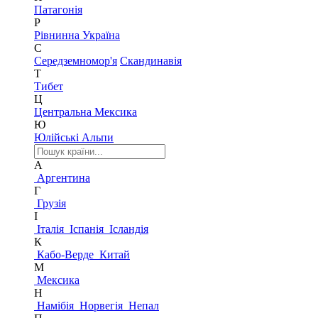
Патагонія
Р
Рівнинна Україна
С
Середземномор'я
Скандинавія
Т
Тибет
Ц
Центральна Мексика
Ю
Юлійські Альпи
А
Аргентина
Г
Грузія
І
Італія
Іспанія
Ісландія
К
Кабо-Верде
Китай
М
Мексика
Н
Намібія
Норвегія
Непал