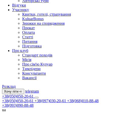
Авторські тури
Відгуки
Учаснику
Квитки, готелі, страхування
KuluarBonus
Знижки на спорядження
Прокат
Оплата
Статті
Питання
Підготовка
Про клуб
Стандарт походів
Місія
Про сім'ю Кулуар
Тимлідери
Консультанти
Вакансії
Розклад
telegram
Хочу піти ➪
+38(050)050-20-61
+38(050)050-20-61
+38(097)030-20-61
+38(068)010-88-48
+38(093)090-88-48
ua