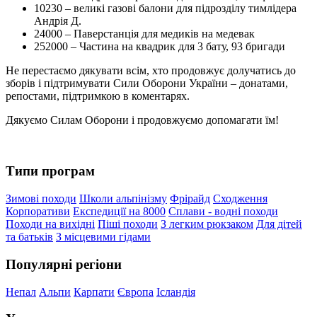
10230 – великі газові балони для підрозділу тимлідера
Андрія Д.
24000 – Паверстанція для медиків на медевак
252000 – Частина на квадрик для 3 бату, 93 бригади
Не перестаємо дякувати всім, хто продовжує долучатись до
зборів і підтримувати Сили Оборони України – донатами,
репостами, підтримкою в коментарях.
Дякуємо Силам Оборони і продовжуємо допомагати їм!
Типи програм
Зимові походи
Школи альпінізму
Фрірайд
Сходження
Корпоративи
Експедиції на 8000
Сплави - водні походи
Походи на вихідні
Піші походи
З легким рюкзаком
Для дітей
та батьків
З місцевими гідами
Популярні регіони
Непал
Альпи
Карпати
Європа
Ісландія