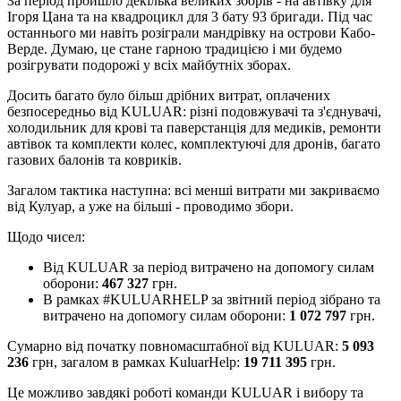
За період пройшло декілька великих зборів - на автівку для
Ігоря Цана та на квадроцикл для 3 бату 93 бригади. Під час
останнього ми навіть розіграли мандрівку на острови Кабо-
Верде. Думаю, це стане гарною традицією і ми будемо
розігрувати подорожі у всіх майбутніх зборах.
Досить багато було більш дрібних витрат, оплачених
безпосередньо від KULUAR: різні подовжувачі та з'єднувачі,
холодильник для крові та паверстанція для медиків, ремонти
автівок та комплекти колес, комплектуючі для дронів, багато
газових балонів та ковриків.
Загалом тактика наступна: всі менші витрати ми закриваємо
від Кулуар, а уже на більші - проводимо збори.
Щодо чисел:
Від KULUAR за період витрачено на допомогу силам
оборони:
467 327
грн.
В рамках #KULUARHELP за звітний період зібрано та
витрачено на допомогу силам оборони:
1 072 797
грн.
Сумарно від початку повномасштабної від KULUAR:
5 093
236
грн, загалом в рамках KuluarHelp:
19 711 395
грн.
Це можливо завдякі роботі команди KULUAR і вибору та