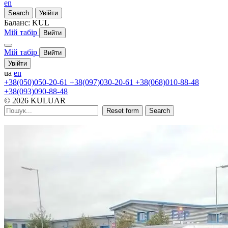
en
Search
Увійти
Баланс:
KUL
Мій табір
Вийти
Мій табір
Вийти
Увійти
ua
en
+38(050)050-20-61
+38(097)030-20-61
+38(068)010-88-48
+38(093)090-88-48
© 2026 KULUAR
Reset form
Search