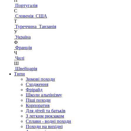
П
Португалія
С
Словенія
США
Т
Туреччина
Танзанія
У
Україна
Ф
Франція
Ч
Чилі
Ш
Швейцарія
Типи
Зимові походи
Сходження
Фрірайд
Школи альпінізму
Піші походи
Корпоратив
Для дітей та батьків
З легким рюкзаком
Сплави - водні походи
Походи на вихідні