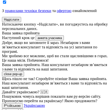
З
правилами техніки безпеки
та
офертою
ознайомлений
Надіслати
Натискаючи кнопку «Надіслати», ви погоджуєтесь на обробку
персональних даних.
Ваша заявка прийнята
Наступний крок це
анкета учасника
Добре, якщо ви заповните її зараз. Незабаром з вами
зв’яжеться консультант та відповість на усі запитання по
програмі.
Ми зробимо все можливе, щоб ви стали щасливішими в горах.
Це наша місія. Побачимося!
Ваша заявка прийнята. Наш консультант незабаром зв’яжеться
з вами та відповість на ваші запитання.
close pop-up
Щось пішло не так! Спробуйте пізніше
Ваша заявка прийнята.
Наш консультант незабаром зв’яжеться з вами та відповість на
ваші запитання.
Давайте українською? 🇺🇦
Пошуковик чомусь вирішив показати вам ру-версію сайту.
Пропонуємо перейти на українську! Якою продовжити?
Українською
Р*сійською