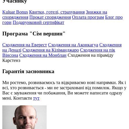
Учаснику
Kuluar Bonus
Квитки, готелі, страхування
Знижки на
спорядження
Прокат спорядження
Оплата програм
Блог про
гори
Подарунковий сертифікат
Програма "Сім вершин"
Сходження на Еверест
Сходження на Аконкагуа
Сходження
на Деналі
Сходження на Кіліманджаро
Сходження на пік
Вінсона
Сходження на Монблан
Сходження на піраміду
Карстенз
Гарантія засновника
Ми ростемо, розвиваємось та відкриваємо нові напрямки. Як і
всі, хто розвивається - ми не застраховані від помилок. Якщо у
Вас є зауваження чи побажання, Ви можете написати одразу
мені. Контакти
тут