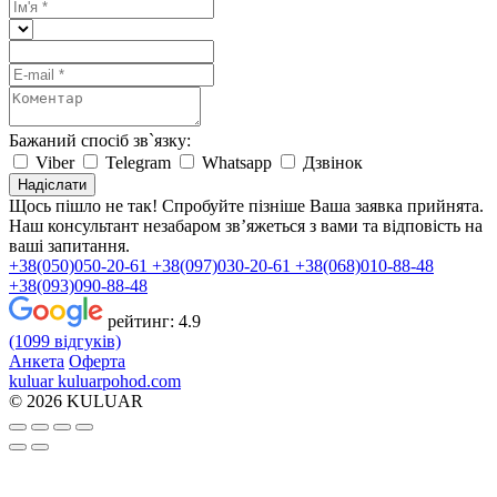
Бажаний спосіб зв`язку:
Viber
Telegram
Whatsapp
Дзвінок
Надіслати
Щось пішло не так! Спробуйте пізніше
Ваша заявка прийнята.
Наш консультант незабаром зв’яжеться з вами та відповість на
ваші запитання.
+38(050)050-20-61
+38(097)030-20-61
+38(068)010-88-48
+38(093)090-88-48
рейтинг:
4.9
(1099 відгуків)
Анкета
Оферта
kuluar
k
u
l
u
a
r
p
o
h
o
d
.
c
o
m
© 2026 KULUAR