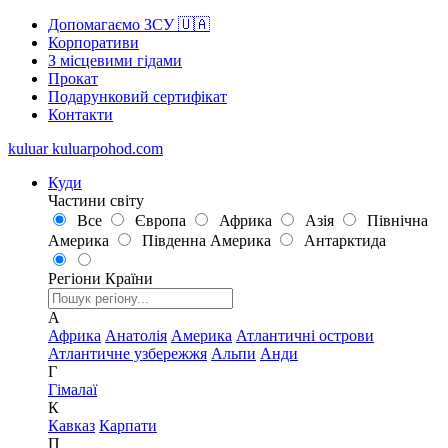
Допомагаємо ЗСУ 🇺🇦
Корпоративи
З місцевими гідами
Прокат
Подарунковий сертифікат
Контакти
kuluar
k
u
l
u
a
r
p
o
h
o
d
.
c
o
m
Куди
Частини світу
Все
Європа
Африка
Азія
Північна
Америка
Південна Америка
Антарктида
Регіони
Країни
А
Африка
Анатолія
Америка
Атлантичні острови
Атлантичне узбережжя
Альпи
Анди
Г
Гімалаї
К
Кавказ
Карпати
П