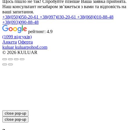
Щось пішло не так! Спробуйте пізніше
Ваша заявка прийнята.
Наш консультант незабаром зв’яжеться з вами та відповість на
ваші запитання.
+38(050)050-20-61
+38(097)030-20-61
+38(068)010-88-48
+38(093)090-88-48
рейтинг:
4.9
(1099 відгуків)
Анкета
Оферта
kuluar
k
u
l
u
a
r
p
o
h
o
d
.
c
o
m
© 2026 KULUAR
close pop-up
close pop-up