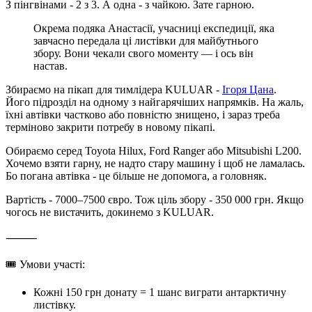
З пінгвінами - 2 з 3. А одна - з чайкою. Зате гарною.
Окрема подяка Анастасії, учасниці експедиції, яка
завчасно передала ці листівки для майбутнього
збору. Вони чекали свого моменту — і ось він
настав.
Збираємо на пікап для тимлідера KULUAR -
Ігоря Цана
.
Його підрозділ на одному з найгарячіших напрямків. На жаль,
їхні автівки частково або повністю знищено, і зараз треба
терміново закрити потребу в новому пікапі.
Обираємо серед Toyota Hilux, Ford Ranger або Mitsubishi L200.
Хочемо взяти гарну, не надто стару машину і щоб не ламалась.
Бо погана автівка - це більше не допомога, а головняк.
Вартість - 7000–7500 євро. Тож ціль збору - 350 000 грн. Якщо
чогось не вистачить, докинемо з KULUAR.
⸻
🎟 Умови участі:
Кожні 150 грн донату = 1 шанс виграти антарктичну
листівку.