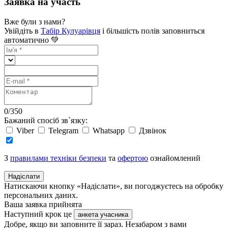
Заявка на участь
Вже були з нами?
Увійдіть в
Табір Кулуарівця
і більшість полів заповниться
автоматично 💚
0
/
350
Бажаний спосіб зв`язку:
Viber
Telegram
Whatsapp
Дзвінок
З
правилами техніки безпеки
та
офертою
ознайомлений
Надіслати
Натискаючи кнопку «Надіслати», ви погоджуєтесь на обробку
персональних даних.
Ваша заявка прийнята
Наступний крок це
анкета учасника
Добре, якщо ви заповните її зараз. Незабаром з вами