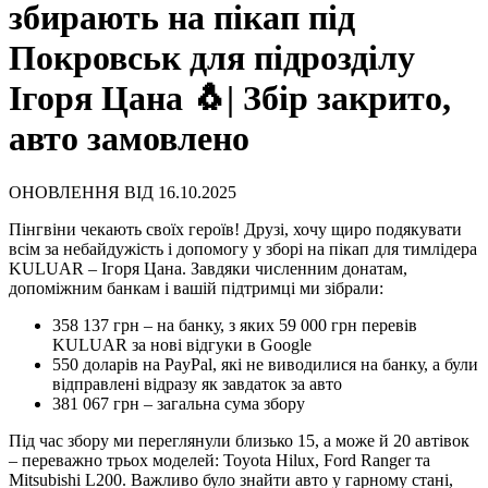
збирають на пікап під
Покровськ для підрозділу
Ігоря Цана 🐧| Збір закрито,
авто замовлено
ОНОВЛЕННЯ ВІД 16.10.2025
Пінгвіни чекають своїх героїв! Друзі, хочу щиро подякувати
всім за небайдужість і допомогу у зборі на пікап для тимлідера
KULUAR – Ігоря Цана. Завдяки численним донатам,
допоміжним банкам і вашій підтримці ми зібрали:
358 137 грн – на банку, з яких 59 000 грн перевів
KULUAR за нові відгуки в Google
550 доларів на PayPal, які не виводилися на банку, а були
відправлені відразу як завдаток за авто
381 067 грн – загальна сума збору
Під час збору ми переглянули близько 15, а може й 20 автівок
– переважно трьох моделей: Toyota Hilux, Ford Ranger та
Mitsubishi L200. Важливо було знайти авто у гарному стані,