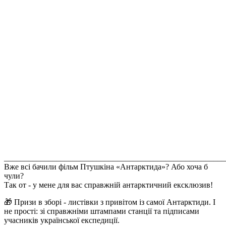
_______________________________________________________
Вже всі бачили фільм Птушкіна «Антарктида»? Або хоча б
чули?
Так от - у мене для вас справжній антарктичний ексклюзив!
🎁 Призи в зборі - листівки з привітом із самої Антарктиди. І
не прості: зі справжніми штампами станції та підписами
учасників української експедиції.