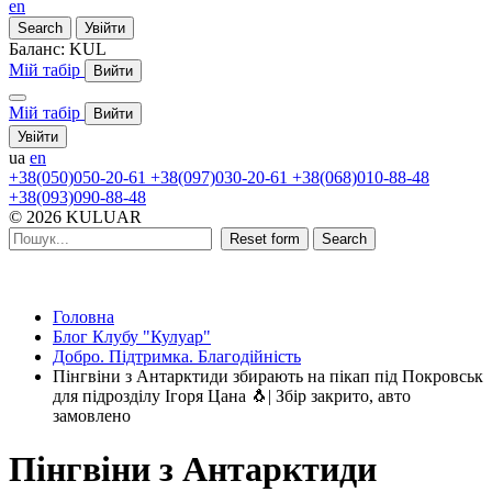
en
Search
Увійти
Баланс:
KUL
Мій табір
Вийти
Мій табір
Вийти
Увійти
ua
en
+38(050)050-20-61
+38(097)030-20-61
+38(068)010-88-48
+38(093)090-88-48
© 2026 KULUAR
Reset form
Search
Головна
Блог Клубу "Кулуар"
Добро. Підтримка. Благодійність
Пінгвіни з Антарктиди збирають на пікап під Покровськ
для підрозділу Ігоря Цана 🐧| Збір закрито, авто
замовлено
Пінгвіни з Антарктиди