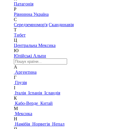
Патагонія
Р
Рівнинна Україна
С
Середземномор'я
Скандинавія
Т
Тибет
Ц
Центральна Мексика
Ю
Юлійські Альпи
А
Аргентина
Г
Грузія
І
Італія
Іспанія
Ісландія
К
Кабо-Верде
Китай
М
Мексика
Н
Намібія
Норвегія
Непал