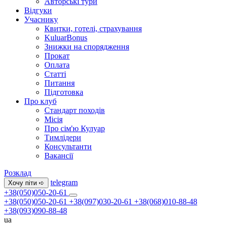
Авторські тури
Відгуки
Учаснику
Квитки, готелі, страхування
KuluarBonus
Знижки на спорядження
Прокат
Оплата
Статті
Питання
Підготовка
Про клуб
Стандарт походів
Місія
Про сім'ю Кулуар
Тимлідери
Консультанти
Вакансії
Розклад
telegram
Хочу піти ➪
+38(050)050-20-61
+38(050)050-20-61
+38(097)030-20-61
+38(068)010-88-48
+38(093)090-88-48
ua