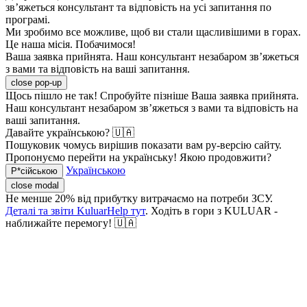
зв’яжеться консультант та відповість на усі запитання по
програмі.
Ми зробимо все можливе, щоб ви стали щасливішими в горах.
Це наша місія. Побачимося!
Ваша заявка прийнята. Наш консультант незабаром зв’яжеться
з вами та відповість на ваші запитання.
close pop-up
Щось пішло не так! Спробуйте пізніше
Ваша заявка прийнята.
Наш консультант незабаром зв’яжеться з вами та відповість на
ваші запитання.
Давайте українською? 🇺🇦
Пошуковик чомусь вирішив показати вам ру-версію сайту.
Пропонуємо перейти на українську! Якою продовжити?
Українською
Р*сійською
close modal
Не менше 20% від прибутку витрачаємо на потреби ЗСУ.
Деталі та звіти KuluarHelp тут
. Ходіть в гори з KULUAR -
наближайте перемогу! 🇺🇦