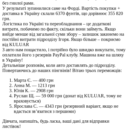
без гнилої рами.
У результаті зупинилися саме на Форді. Вартість покупки +
доставка в Україну склали 6370 фунтів, що дорівнює 355 820
грн.
Логістика по Україні та переобладнання – це додаткові
витрати, побачимо по факту, скільки вони займуть. Якщо
вийде менше від загальної суми збору – залишок закинемо на
постійні витрати підрозділу Ігоря. Якщо більше – покриємо
від KULUAR
З авто нам пощастило, і потрібно було швидко викупати, тому
оплатили його з резервів PayPal клубу. Машина вже на шляху
в Україну!
Детальніше розповім, коли авто доставлять до підрозділу.
Повертаючись до наших пінгвінів! Вітаю трьох переможців:
Марта Є. — 400 грн
Анна М. — 1213 грн
Юлія К. — 2908 грн
Руслан Щ. — 59 000 грн (донат від KULUAR, тому не
враховується)
Ярослава С. — 4343 грн (резервний варіант, якщо не
вдасться зв’язатися з першими)
Дівчата, напишіть, будь ласка, ваші дані для відправки
листівок!