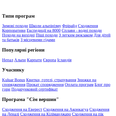
Типи програм
Зимові походи
Школи альпінізму
Фрірайд
Сходження
Корпоративи
Експедиції на 8000
Сплави - водні походи
Походи на вихідні
Піші походи
З легким рюкзаком
Для дітей
та батьків
З місцевими гідами
Популярні регіони
Непал
Альпи
Карпати
Європа
Ісландія
Учаснику
Kuluar Bonus
Квитки, готелі, страхування
Знижки на
спорядження
Прокат спорядження
Оплата програм
Блог про
гори
Подарунковий сертифікат
Програма "Сім вершин"
Сходження на Еверест
Сходження на Аконкагуа
Сходження
на Деналі
Сходження на Кіліманджаро
Сходження на пік