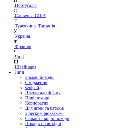
П
Португалія
С
Словенія
США
Т
Туреччина
Танзанія
У
Україна
Ф
Франція
Ч
Чилі
Ш
Швейцарія
Типи
Зимові походи
Сходження
Фрірайд
Школи альпінізму
Піші походи
Корпоратив
Для дітей та батьків
З легким рюкзаком
Сплави - водні походи
Походи на вихідні