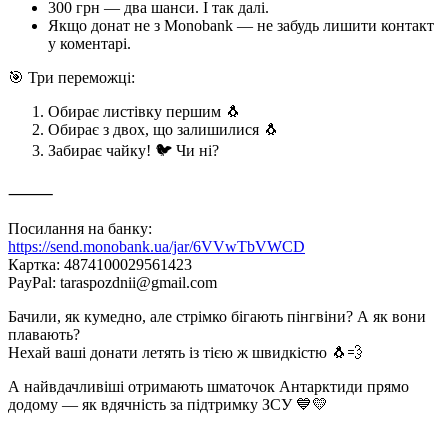
300 грн — два шанси. І так далі.
Якщо донат не з Monobank — не забудь лишити контакт
у коментарі.
🎯 Три переможці:
Обирає листівку першим 🐧
Обирає з двох, що залишилися 🐧
Забирає чайку! 🐦 Чи ні?
⸻
Посилання на банку:
https://send.monobank.ua/jar/6VVwTbVWCD
Картка: 4874100029561423
PayPal: taraspozdnii@gmail.com
Бачили, як кумедно, але стрімко бігають пінгвіни? А як вони
плавають?
Нехай ваші донати летять із тією ж швидкістю 🐧💨
А найвдачливіші отримають шматочок Антарктиди прямо
додому — як вдячність за підтримку ЗСУ 💙💛