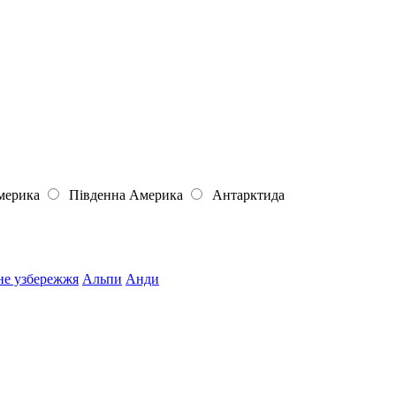
мерика
Південна Америка
Антарктида
не узбережжя
Альпи
Анди