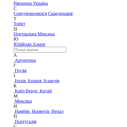
Рівнинна Україна
С
Середземномор'я
Скандинавія
Т
Тибет
Ц
Центральна Мексика
Ю
Юлійські Альпи
А
Аргентина
Г
Грузія
І
Італія
Іспанія
Ісландія
К
Кабо-Верде
Китай
М
Мексика
Н
Намібія
Норвегія
Непал
П
Португалія
С