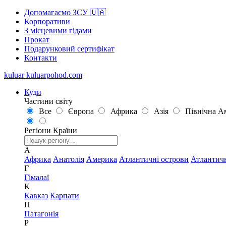
Допомагаємо ЗСУ 🇺🇦
Корпоративи
З місцевими гідами
Прокат
Подарунковий сертифікат
Контакти
kuluar
k
u
l
u
a
r
p
o
h
o
d
.
c
o
m
Куди
Частини світу
Все
Європа
Африка
Азія
Північна А
Регіони
Країни
А
Африка
Анатолія
Америка
Атлантичні острови
Атлантич
Г
Гімалаї
К
Кавказ
Карпати
П
Патагонія
Р