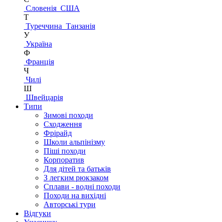
Словенія
США
Т
Туреччина
Танзанія
У
Україна
Ф
Франція
Ч
Чилі
Ш
Швейцарія
Типи
Зимові походи
Сходження
Фрірайд
Школи альпінізму
Піші походи
Корпоратив
Для дітей та батьків
З легким рюкзаком
Сплави - водні походи
Походи на вихідні
Авторські тури
Відгуки