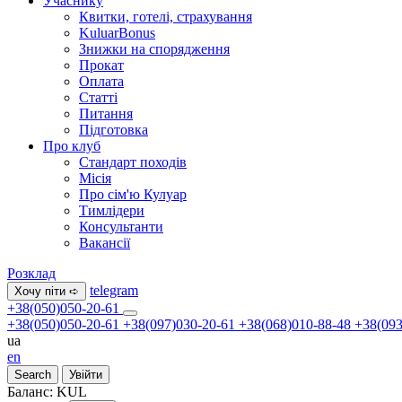
Учаснику
Квитки, готелі, страхування
KuluarBonus
Знижки на спорядження
Прокат
Оплата
Статті
Питання
Підготовка
Про клуб
Стандарт походів
Місія
Про сім'ю Кулуар
Тимлідери
Консультанти
Вакансії
Розклад
telegram
Хочу піти ➪
+38(050)050-20-61
+38(050)050-20-61
+38(097)030-20-61
+38(068)010-88-48
+38(093
ua
en
Search
Увійти
Баланс:
KUL