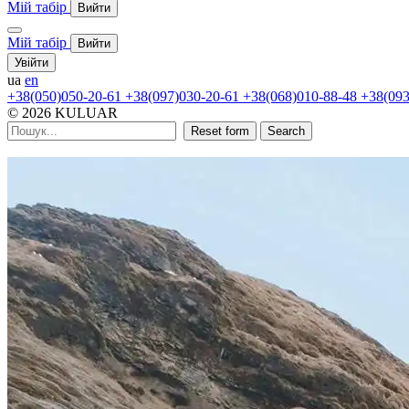
Мій табір
Вийти
Мій табір
Вийти
Увійти
ua
en
+38(050)050-20-61
+38(097)030-20-61
+38(068)010-88-48
+38(093
© 2026 KULUAR
Reset form
Search