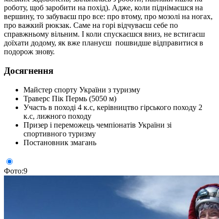
роботу, щоб заробити на похід). Адже, коли піднімаєшся на
вершину, то забуваєш про все: про втому, про мозолі на ногах,
про важкий рюкзак. Саме на горі відчуваєш себе по
справжньому вільним. І коли спускаєшся вниз, не встигаєш
доїхати додому, як вже плануєш пошвидше відправитися в
подорож знову.
Досягнення
Майстер спорту України з туризму
Траверс Пік Пермь (5050 м)
Участь в поході 4 к.с, керівництво гірського походу 2
к.с, лижного походу
Призер і переможець чемпіонатів України зі
спортивного туризму
Постановник змагань
Фото:9