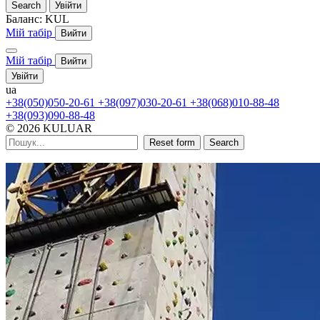
Search
Увійти
Баланс:
KUL
Мій табір
Вийти
Мій табір
Вийти
Увійти
ua
+38(050)050-20-61
+38(097)030-20-61
+38(068)010-88-48
+38(093)090-88-48
© 2026 KULUAR
Reset form
Search