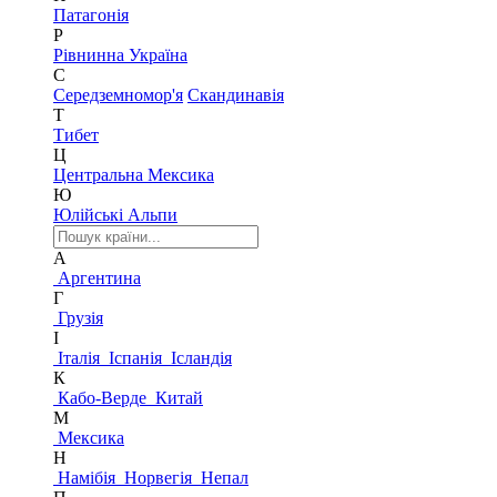
Патагонія
Р
Рівнинна Україна
С
Середземномор'я
Скандинавія
Т
Тибет
Ц
Центральна Мексика
Ю
Юлійські Альпи
А
Аргентина
Г
Грузія
І
Італія
Іспанія
Ісландія
К
Кабо-Верде
Китай
М
Мексика
Н
Намібія
Норвегія
Непал