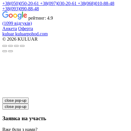
+38(050)050-20-61
+38(097)030-20-61
+38(068)010-88-48
+38(093)090-88-48
рейтинг:
4.9
(1099 відгуків)
Анкета
Оферта
kuluar
k
u
l
u
a
r
p
o
h
o
d
.
c
o
m
© 2026 KULUAR
close pop-up
close pop-up
Заявка на участь
Вже були з нами?