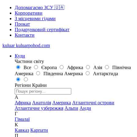
Допомагаємо ЗСУ 🇺🇦
Корпоративи
З місцевими гідами
Прокат
Подарунковий сертифікат
Контакти
kuluar
k
u
l
u
a
r
p
o
h
o
d
.
c
o
m
Куди
Частини світу
Все
Європа
Африка
Азія
Північна
Америка
Південна Америка
Антарктида
Регіони
Країни
А
Африка
Анатолія
Америка
Атлантичні острови
Атлантичне узбережжя
Альпи
Анди
Г
Гімалаї
К
Кавказ
Карпати
П