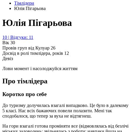
Тімлідери
Юлія Пігарьова
Юлія Пігарьова
10 | Відгуки: 11
Вік
30
Провів груп від Кулуар
26
Досвід в ролі тимлідера, років
12
Девіз
Лови момент і насолоджуйся життям
Про тімлідера
Коротко про себе
До туризму долучилась взагалі випадково. Це було в далекому
5 класі. Нас всіх бажаючих повели полазити. Мені так
сподобалося, що тепер за вуха не відтягнеш.
На гори взагалі готова проміняти все (відмовлялась від безлічі
міських задоволень; звільнялась з роботи; навпаки йшла на