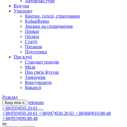
Авторські тури
Відгуки
Учаснику
Квитки, готелі, страхування
KuluarBonus
Знижки на спорядження
Прокат
Оплата
Статті
Питання
Підготовка
Про клуб
Стандарт походів
Місія
Про сім'ю Кулуар
Тимлідери
Консультанти
Вакансії
Розклад
telegram
Хочу піти ➪
+38(050)050-20-61
+38(050)050-20-61
+38(097)030-20-61
+38(068)010-88-48
+38(093)090-88-48
ua