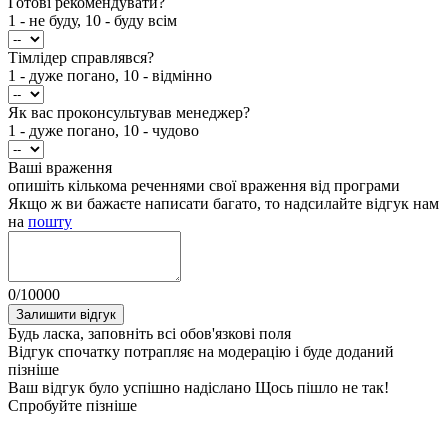
Готові рекомендувати?
1 - не буду, 10 - буду всім
Тімлідер справлявся?
1 - дуже погано, 10 - відмінно
Як вас проконсультував менеджер?
1 - дуже погано, 10 - чудово
Ваші враження
опишіть кількома реченнями свої враження від програми
Якщо ж ви бажаєте написати багато, то надсилайте відгук нам
на
пошту
0
/
10000
Залишити відгук
Будь ласка, заповніть всі обов'язкові поля
Відгук спочатку потрапляє на модерацію і буде доданий
пізніше
Ваш відгук було успішно надіслано
Щось пішло не так!
Спробуйте пізніше