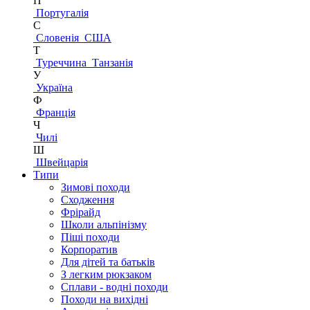
П
Португалія
С
Словенія
США
Т
Туреччина
Танзанія
У
Україна
Ф
Франція
Ч
Чилі
Ш
Швейцарія
Типи
Зимові походи
Сходження
Фрірайд
Школи альпінізму
Піші походи
Корпоратив
Для дітей та батьків
З легким рюкзаком
Сплави - водні походи
Походи на вихідні