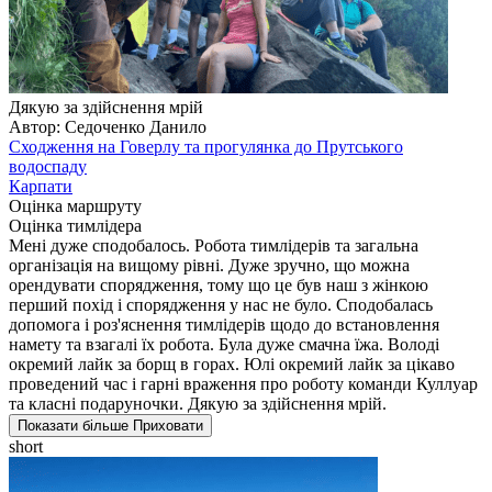
Дякую за здійснення мрій
Автор: Седоченко Данило
Сходження на Говерлу та прогулянка до Прутського
водоспаду
Карпати
Оцінка маршруту
Оцінка тимлідера
Мені дуже сподобалось. Робота тимлідерів та загальна
організація на вищому рівні. Дуже зручно, що можна
орендувати спорядження, тому що це був наш з жінкою
перший похід і спорядження у нас не було. Сподобалась
допомога і роз'яснення тимлідерів щодо до встановлення
намету та взагалі їх робота. Була дуже смачна їжа. Володі
окремий лайк за борщ в горах. Юлі окремий лайк за цікаво
проведений час і гарні враження про роботу команди Куллуар
та класні подаруночки. Дякую за здійснення мрій.
Показати більше
Приховати
short