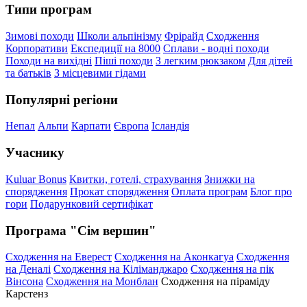
Типи програм
Зимові походи
Школи альпінізму
Фрірайд
Сходження
Корпоративи
Експедиції на 8000
Сплави - водні походи
Походи на вихідні
Піші походи
З легким рюкзаком
Для дітей
та батьків
З місцевими гідами
Популярні регіони
Непал
Альпи
Карпати
Європа
Ісландія
Учаснику
Kuluar Bonus
Квитки, готелі, страхування
Знижки на
спорядження
Прокат спорядження
Оплата програм
Блог про
гори
Подарунковий сертифікат
Програма "Сім вершин"
Сходження на Еверест
Сходження на Аконкагуа
Сходження
на Деналі
Сходження на Кіліманджаро
Сходження на пік
Вінсона
Сходження на Монблан
Сходження на піраміду
Карстенз