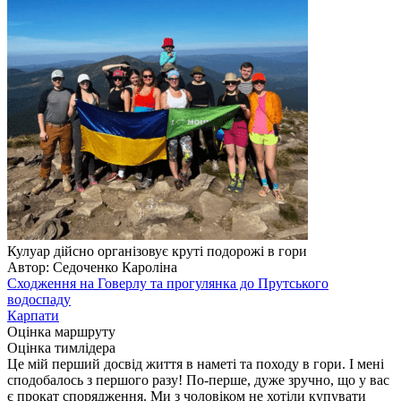
Кулуар дійсно організовує круті подорожі в гори
Автор: Седоченко Кароліна
Сходження на Говерлу та прогулянка до Прутського
водоспаду
Карпати
Оцінка маршруту
Оцінка тимлідера
Це мій перший досвід життя в наметі та походу в гори. І мені
сподобалось з першого разу! По-перше, дуже зручно, що у вас
є прокат спорядження. Ми з чоловіком не хотіли купувати