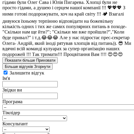
гідами були Олег Сава і Юлія Пигарева. Хлопці були не
просто гідами, а душею і серцем нашої компанії !!! 💖💖💖 З
ними готові подорожувати, хоч на край світу !!! 🏕 Взагалі
дивуюся їхньому терпінню відповідати на божевільну
кількість одних і тих же самих популярних питань в походе-
"Скільки нам ще йти?"; "Скільки ми вже пройшли?","Коли
буде привал?" і т.д.😂😂😂 Але у нас підростає прес-секретар
Олега- Андрій, який іноді рятував хлопців від питань)). 😎 Ми
вдячні всій команді кулуарах за супер організацію наших
подорожей !!! Так тримати!!! Процвітання Вам !!!! 😍😍😍
Показати більше
Приховати
Більше відгуків
Згорнути
Залишити відгук
Ім'я
Звідки ви
Програма
Тімлідер
Консультант