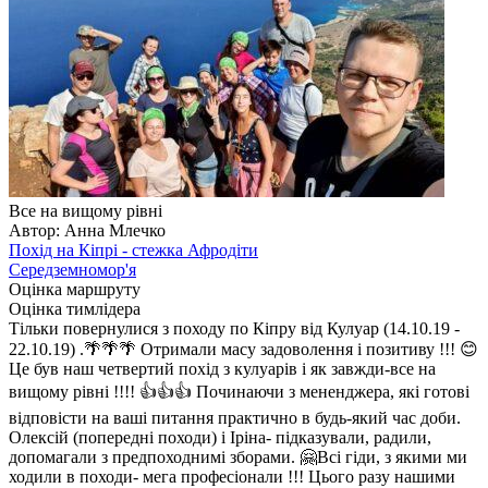
Все на вищому рівні
Автор: Анна Млечко
Похід на Кіпрі - стежка Афродіти
Середземномор'я
Оцінка маршруту
Оцінка тимлідера
Тільки повернулися з походу по Кіпру від Кулуар (14.10.19 -
22.10.19) .🌴🌴🌴 Отримали масу задоволення і позитиву !!! 😊
Це був наш четвертий похід з кулуарів і як завжди-все на
вищому рівні !!!! 👍👍👍 Починаючи з мененджера, які готові
відповісти на ваші питання практично в будь-який час доби.
Олексій (попередні походи) і Іріна- підказували, радили,
допомагали з предпоходнимі зборами. 🤗Всі гіди, з якими ми
ходили в походи- мега професіонали !!! Цього разу нашими