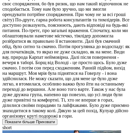
своє спорядження, бо був ризик, що нам такий відпочинок не
сподобається. Тому нам було зручно, що ми змогли
орендувати потрібне спорядження. При чому не за всі гроші
світу) По-друге, гарна робота консультантів та тимлідерів. Все
доступно розказують, пояснюють, дають відповіді на будь-які
питання. По-третє, про загальні враження. Спочатку, коли ми
облаштовували наметове містечко, тімлідер допомогла
розібратися як правильно її встановити. Далі був смачний
обід, було ситно та смачно. Потім прогулянка до водоспаду: як
для початківців, то якраз не дуже складно, як на мене. Види
вау, природа Карпат неймовірна. Далі після повернення -
вечеря в таборі. Борщ від Володі - це просто щось. Було дуже
смачно. І потім сон перед сходженням. Ранній підйом, вихід
на маршрут. Моя мрія була піднятися на Говерлу - і вона
здійснилася. Не можу сказати, що для мене це було дуже
легко, я втомилася, особливо важко було йти на останньому
переході до вершини. Але воно того варте. Також у нас була
дуже дружна група, напевно що повезло, що усі люди були
дуже привітні та комфортні. Ті, хто не вперше в горах,
ділилися своїми порадами та лайфхаками. Було дуже приємно
знаходитися в такому колі. Дякую за цей похід, Кулуар дійсно
організовує круті подорожі в гори.
Показати більше
Приховати
short