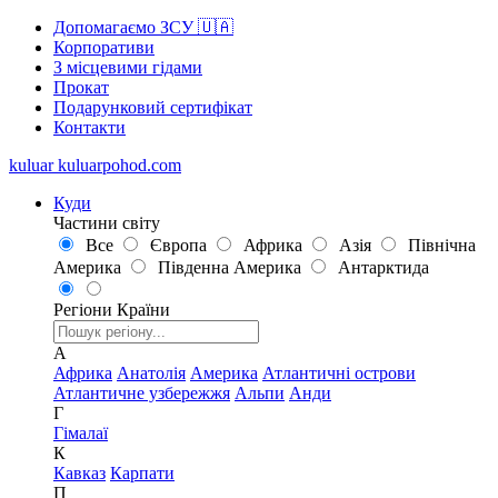
Допомагаємо ЗСУ 🇺🇦
Корпоративи
З місцевими гідами
Прокат
Подарунковий сертифікат
Контакти
kuluar
k
u
l
u
a
r
p
o
h
o
d
.
c
o
m
Куди
Частини світу
Все
Європа
Африка
Азія
Північна
Америка
Південна Америка
Антарктида
Регіони
Країни
А
Африка
Анатолія
Америка
Атлантичні острови
Атлантичне узбережжя
Альпи
Анди
Г
Гімалаї
К
Кавказ
Карпати
П