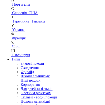
П
Португалія
С
Словенія
США
Т
Туреччина
Танзанія
У
Україна
Ф
Франція
Ч
Чилі
Ш
Швейцарія
Типи
Зимові походи
Сходження
Фрірайд
Школи альпінізму
Піші походи
Корпоратив
Для дітей та батьків
З легким рюкзаком
Сплави - водні походи
Походи на вихідні