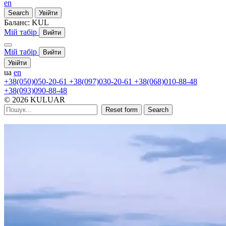
en
Search
Увійти
Баланс:
KUL
Мій табір
Вийти
Мій табір
Вийти
Увійти
ua
en
+38(050)050-20-61
+38(097)030-20-61
+38(068)010-88-48
+38(093)090-88-48
© 2026 KULUAR
Reset form
Search