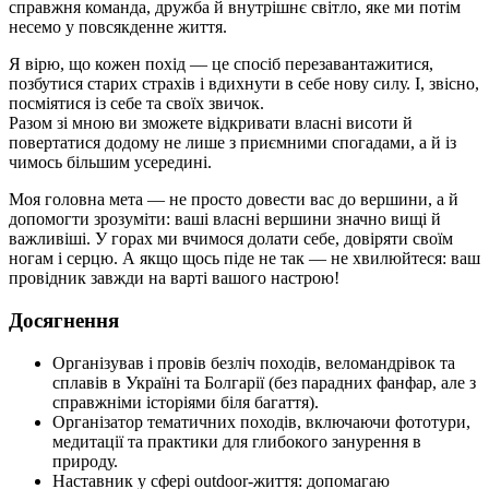
справжня команда, дружба й внутрішнє світло, яке ми потім
несемо у повсякденне життя.
Я вірю, що кожен похід — це спосіб перезавантажитися,
позбутися старих страхів і вдихнути в себе нову силу. І, звісно,
посміятися із себе та своїх звичок.
Разом зі мною ви зможете відкривати власні висоти й
повертатися додому не лише з приємними спогадами, а й із
чимось більшим усередині.
Моя головна мета — не просто довести вас до вершини, а й
допомогти зрозуміти: ваші власні вершини значно вищі й
важливіші. У горах ми вчимося долати себе, довіряти своїм
ногам і серцю. А якщо щось піде не так — не хвилюйтеся: ваш
провідник завжди на варті вашого настрою!
Досягнення
Організував і провів безліч походів, веломандрівок та
сплавів в Україні та Болгарії (без парадних фанфар, але з
справжніми історіями біля багаття).
Організатор тематичних походів, включаючи фототури,
медитації та практики для глибокого занурення в
природу.
Наставник у сфері outdoor-життя: допомагаю