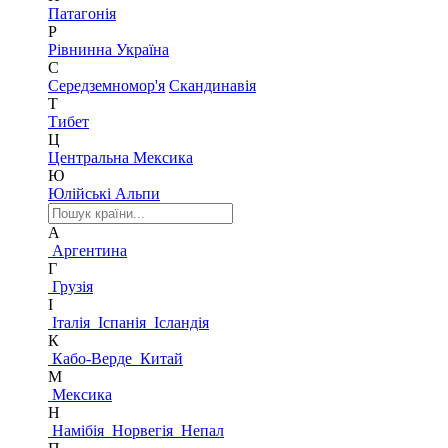
Патагонія
Р
Рівнинна Україна
С
Середземномор'я
Скандинавія
Т
Тибет
Ц
Центральна Мексика
Ю
Юлійські Альпи
А
Аргентина
Г
Грузія
І
Італія
Іспанія
Ісландія
К
Кабо-Верде
Китай
М
Мексика
Н
Намібія
Норвегія
Непал