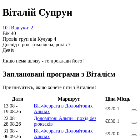
Віталій Супрун
10 | Відгуки: 2
Вік
40
Провів груп від Кулуар
4
Досвід в ролі тимлідера, років
7
Девіз
Якщо нема шляху - то проклади його!
Заплановані програми з Віталієм
Приєднуйтесь, якщо хочете піти з Віталієм!
Дати
Маршрут
Ціна
Місць
13.08
-
Віа-Феррата в Доломітових
€920
1
19.08.26
Альпах
22.08
-
Доломітові Альпи - похід без
€630
1
28.08.26
рюкзаків
31.08
-
Віа-Феррата в Доломітових
€920
0
06.09.26
Альпах