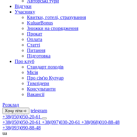
Авторські тури
Відгуки
Учаснику
Квитки, готелі, страхування
KuluarBonus
Знижки на спорядження
Прокат
Оплата
Статті
Питання
Підготовка
Про клуб
Стандарт походів
Місія
Про сім'ю Кулуар
Тимлідери
Консультанти
Вакансії
Розклад
telegram
Хочу піти ➪
+38(050)050-20-61
+38(050)050-20-61
+38(097)030-20-61
+38(068)010-88-48
+38(093)090-88-48
ua