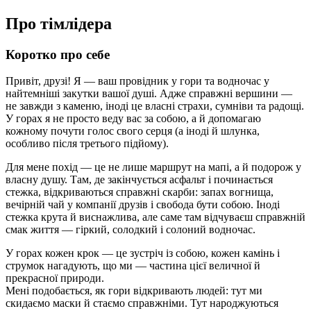
Про тімлідера
Коротко про себе
Привіт, друзі! Я — ваш провідник у гори та водночас у
найтемніші закутки вашої душі. Адже справжні вершини —
не завжди з каменю, іноді це власні страхи, сумніви та радощі.
У горах я не просто веду вас за собою, а й допомагаю
кожному почути голос свого серця (а іноді й шлунка,
особливо після третього підйому).
Для мене похід — це не лише маршрут на мапі, а й подорож у
власну душу. Там, де закінчується асфальт і починається
стежка, відкриваються справжні скарби: запах вогнища,
вечірній чай у компанії друзів і свобода бути собою. Іноді
стежка крута й виснажлива, але саме там відчуваєш справжній
смак життя — гіркий, солодкий і солоний водночас.
У горах кожен крок — це зустріч із собою, кожен камінь і
струмок нагадують, що ми — частина цієї величної й
прекрасної природи.
Мені подобається, як гори відкривають людей: тут ми
скидаємо маски й стаємо справжніми. Тут народжуються