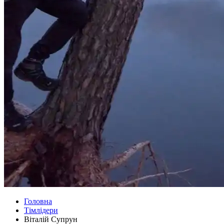
Головна
Тімлідери
Віталій Супрун