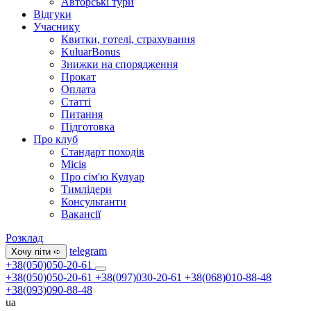
Авторські тури
Відгуки
Учаснику
Квитки, готелі, страхування
KuluarBonus
Знижки на спорядження
Прокат
Оплата
Статті
Питання
Підготовка
Про клуб
Стандарт походів
Місія
Про сім'ю Кулуар
Тимлідери
Консультанти
Вакансії
Розклад
telegram
Хочу піти ➪
+38(050)050-20-61
+38(050)050-20-61
+38(097)030-20-61
+38(068)010-88-48
+38(093)090-88-48
ua