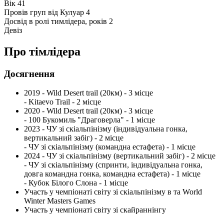
Вік
41
Провів груп від Кулуар
4
Досвід в ролі тимлідера, років
2
Девіз
Про тімлідера
Досягнення
2019 - Wild Desert trail (20км) - 3 місце
- Kitaevo Trail - 2 місце
2020 - Wild Desert trail (20км) - 3 місце
- 100 Букомиль "Драговерла" - 1 місце
2023 - ЧУ зі скіальпінізму (індивідуальна гонка,
вертикальний забіг) - 2 місце
- ЧУ зі скіальпінізму (командна естафета) - 1 місце
2024 - ЧУ зі скіальпінізму (вертикальний забіг) - 2 місце
- ЧУ зі скіальпінізму (спринти, індивідуальна гонка,
довга командна гонка, командна естафета) - 1 місце
- Кубок Білого Слона - 1 місце
Участь у чемпіонаті світу зі скіальпінізму в та World
Winter Masters Games
Участь у чемпіонаті світу зі скайраннінгу