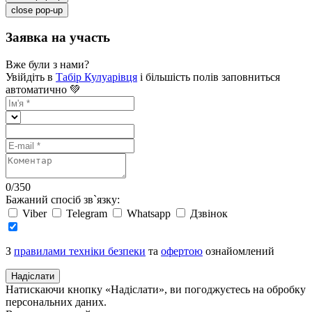
close pop-up
Заявка на участь
Вже були з нами?
Увійдіть в
Табір Кулуарівця
і більшість полів заповниться
автоматично 💚
0
/
350
Бажаний спосіб зв`язку:
Viber
Telegram
Whatsapp
Дзвінок
З
правилами техніки безпеки
та
офертою
ознайомлений
Надіслати
Натискаючи кнопку «Надіслати», ви погоджуєтесь на обробку
персональних даних.