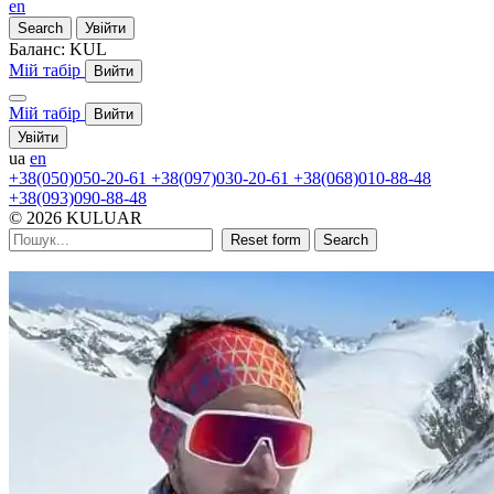
en
Search
Увійти
Баланс:
KUL
Мій табір
Вийти
Мій табір
Вийти
Увійти
ua
en
+38(050)050-20-61
+38(097)030-20-61
+38(068)010-88-48
+38(093)090-88-48
© 2026 KULUAR
Reset form
Search