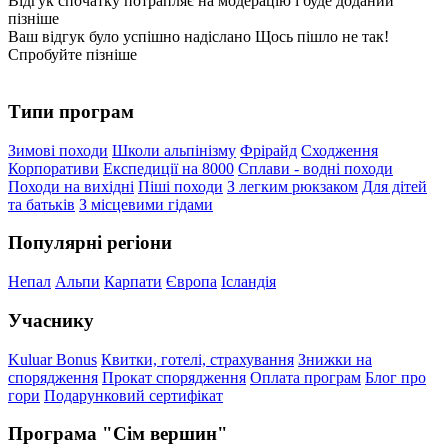
Відгук спочатку потрапляє на модерацію і буде доданий
пізніше
Ваш відгук було успішно надіслано
Щось пішло не так!
Спробуйте пізніше
Типи програм
Зимові походи
Школи альпінізму
Фрірайд
Сходження
Корпоративи
Експедиції на 8000
Сплави - водні походи
Походи на вихідні
Піші походи
З легким рюкзаком
Для дітей
та батьків
З місцевими гідами
Популярні регіони
Непал
Альпи
Карпати
Європа
Ісландія
Учаснику
Kuluar Bonus
Квитки, готелі, страхування
Знижки на
спорядження
Прокат спорядження
Оплата програм
Блог про
гори
Подарунковий сертифікат
Програма "Сім вершин"