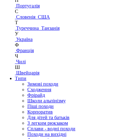
П
Португалія
С
Словенія
США
Т
Туреччина
Танзанія
У
Україна
Ф
Франція
Ч
Чилі
Ш
Швейцарія
Типи
Зимові походи
Сходження
Фрірайд
Школи альпінізму
Піші походи
Корпоратив
Для дітей та батьків
З легким рюкзаком
Сплави - водні походи
Походи на вихідні