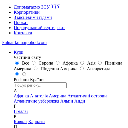
Допомагаємо ЗСУ 🇺🇦
Корпоративи
З місцевими гідами
Прокат
Подарунковий сертифікат
Контакти
kuluar
k
u
l
u
a
r
p
o
h
o
d
.
c
o
m
Куди
Частини світу
Все
Європа
Африка
Азія
Північна
Америка
Південна Америка
Антарктида
Регіони
Країни
А
Африка
Анатолія
Америка
Атлантичні острови
Атлантичне узбережжя
Альпи
Анди
Г
Гімалаї
К
Кавказ
Карпати
П