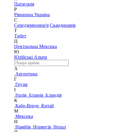
Патагонія
Р
Рівнинна Україна
С
Середземномор'я
Скандинавія
Т
Тибет
Ц
Центральна Мексика
Ю
Юлійські Альпи
А
Аргентина
Г
Грузія
І
Італія
Іспанія
Ісландія
К
Кабо-Верде
Китай
М
Мексика
Н
Намібія
Норвегія
Непал