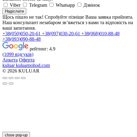
Viber
Telegram
Whatsapp
Дзвінок
Надіслати
Щось пішло не так! Спробуйте пізніше
Ваша заявка прийнята.
Наш консультант незабаром зв’яжеться з вами та відповість на
ваші запитання.
+38(050)050-20-61
+38(097)030-20-61
+38(068)010-88-48
+38(093)090-88-48
рейтинг:
4.9
(1099 відгуків)
Анкета
Оферта
kuluar
k
u
l
u
a
r
p
o
h
o
d
.
c
o
m
© 2026 KULUAR
close pop-up