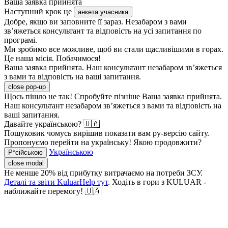
Ваша заявка прийнята
Наступний крок це
анкета учасника
Добре, якщо ви заповните її зараз. Незабаром з вами
зв’яжеться консультант та відповість на усі запитання по
програмі.
Ми зробимо все можливе, щоб ви стали щасливішими в горах.
Це наша місія. Побачимося!
Ваша заявка прийнята. Наш консультант незабаром зв’яжеться
з вами та відповість на ваші запитання.
close pop-up
Щось пішло не так! Спробуйте пізніше
Ваша заявка прийнята.
Наш консультант незабаром зв’яжеться з вами та відповість на
ваші запитання.
Давайте українською? 🇺🇦
Пошуковик чомусь вирішив показати вам ру-версію сайту.
Пропонуємо перейти на українську! Якою продовжити?
Українською
Р*сійською
close modal
Не менше 20% від прибутку витрачаємо на потреби ЗСУ.
Деталі та звіти KuluarHelp тут
. Ходіть в гори з KULUAR -
наближайте перемогу! 🇺🇦