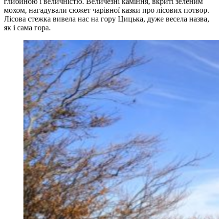
глибиною і величністю. Величезні каміння, вкриті зеленим
мохом, нагадували сюжет чарівної казки про лісових потвор.
Лісова стежка вивела нас на гору Цицька, дуже весела назва,
як і сама гора.