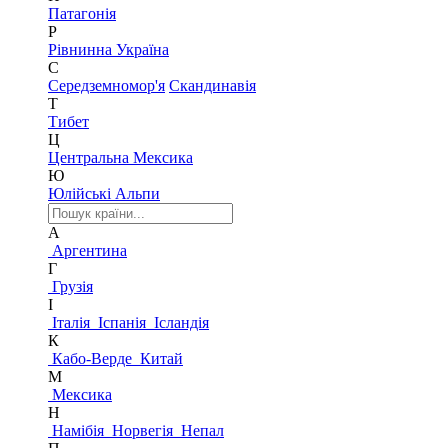
Патагонія
Р
Рівнинна Україна
С
Середземномор'я
Скандинавія
Т
Тибет
Ц
Центральна Мексика
Ю
Юлійські Альпи
А
Аргентина
Г
Грузія
І
Італія
Іспанія
Ісландія
К
Кабо-Верде
Китай
М
Мексика
Н
Намібія
Норвегія
Непал