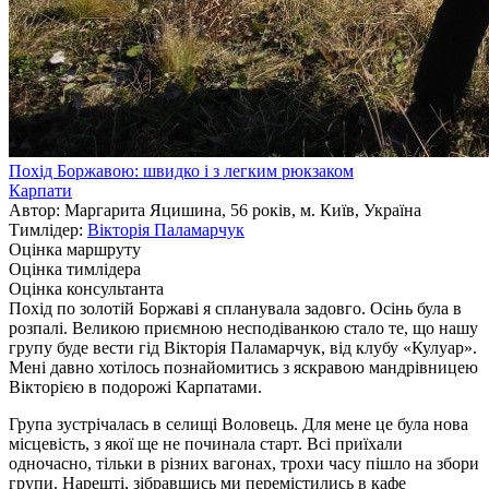
Похід Боржавою: швидко і з легким рюкзаком
Карпати
Автор: Маргарита Яцишина, 56 років, м. Київ, Україна
Тимлідер:
Вікторія Паламарчук
Оцінка маршруту
Оцінка тимлідера
Оцінка консультанта
Похід по золотій Боржаві я спланувала задовго. Осінь була в
розпалі. Великою приємною несподіванкою стало те, що нашу
групу буде вести гід Вікторія Паламарчук, від клубу «Кулуар».
Мені давно хотілось познайомитись з яскравою мандрівницею
Вікторією в подорожі Карпатами.
Група зустрічалась в селищі Воловець. Для мене це була нова
місцевість, з якої ще не починала старт. Всі приїхали
одночасно, тільки в різних вагонах, трохи часу пішло на збори
групи. Нарешті, зібравшись ми перемістились в кафе