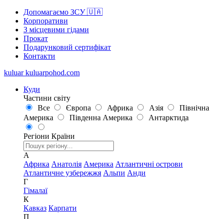
Допомагаємо ЗСУ 🇺🇦
Корпоративи
З місцевими гідами
Прокат
Подарунковий сертифікат
Контакти
kuluar
k
u
l
u
a
r
p
o
h
o
d
.
c
o
m
Куди
Частини світу
Все
Європа
Африка
Азія
Північна
Америка
Південна Америка
Антарктида
Регіони
Країни
А
Африка
Анатолія
Америка
Атлантичні острови
Атлантичне узбережжя
Альпи
Анди
Г
Гімалаї
К
Кавказ
Карпати
П