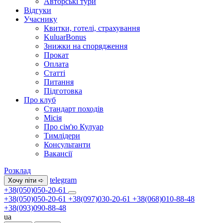
Авторські тури
Відгуки
Учаснику
Квитки, готелі, страхування
KuluarBonus
Знижки на спорядження
Прокат
Оплата
Статті
Питання
Підготовка
Про клуб
Стандарт походів
Місія
Про сім'ю Кулуар
Тимлідери
Консультанти
Вакансії
Розклад
telegram
Хочу піти ➪
+38(050)050-20-61
+38(050)050-20-61
+38(097)030-20-61
+38(068)010-88-48
+38(093)090-88-48
ua