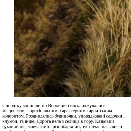
Спочатку ми йшли по Воловцю і насолоджувались
місцевістю, з оригінальним, характерним карпатським
колоритом. Роздивлялись будиночки, упорядковані садочки і
клумби, та інше. Дорога вела з селища в гору. Казковий
буковий ліс, мовчазний і різнобарвний, зустрічав нас своєю