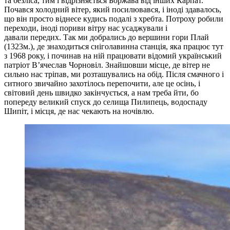
та безліса, тим і відрізняється Боржава від інших Карпат.
Почався холодний вітер, який посилювався, і іноді здавалось,
що він просто віднесе кудись подалі з хребта. Потроху робили
переходи, іноді пориви вітру нас усаджували і
давали передих. Так ми добрались до вершини гори Плай
(1323м.), де знаходиться сніголавинна станція, яка працює тут
з 1968 року, і починав на ній працювати відомий український
патріот В’ячеслав Чорновіл. Знайшовши місце, де вітер не
сильно нас тріпав, ми розташувались на обід. Після смачного і
ситного звичайно захотілось перепочити, але це осінь, і
світовий день швидко закінчується, а нам треба йти, бо
попереду великий спуск до селища Пилипець, водоспаду
Шипіт, і місця, де нас чекають на ночівлю.