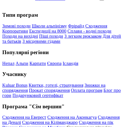
Типи програм
Зимові походи
Школи альпінізму
Фрірайд
Сходження
Корпоративи
Експедиції на 8000
Сплави - водні походи
Походи на вихідні
Піші походи
З легким рюкзаком
Для дітей
та батьків
З місцевими гідами
Популярні регіони
Непал
Альпи
Карпати
Європа
Ісландія
Учаснику
Kuluar Bonus
Квитки, готелі, страхування
Знижки на
спорядження
Прокат спорядження
Оплата програм
Блог про
гори
Подарунковий сертифікат
Програма "Сім вершин"
Сходження на Еверест
Сходження на Аконкагуа
Сходження
на Деналі
Сходження на Кіліманджаро
Сходження на пік