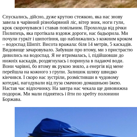
Спускались, дійсно, дуже крутою стежкою, яка нас знову
завела в чарівний різнобарвний ліс, вітер зник, ноги гули,
крок скорочувався і ставав повільним. Прохолода від річки
Пилипець, яка протікала вздовж дороги, нас бадьорила. Ми
почули гуркіт і шипотіння, що наближались з кожним кроком
– водоспад Шипіт. Висота вражала: біля 14 метрів, 5 каскадів.
Видовище зачаровувало. Забувши про втому, ми з пристрастю
дивились на водоспад. Я не втрималась, і, підійшовши до
нижніх каскадів, роздягнулась і поринула в падаючі води.
Вони чарівні, бо втому як рукою зняло, а енергія від мене
перейшла на кожного з групи. Залишок шляху швидко
кінчився. І скоро нас зустріли, розмістивши в чудовому
котеджі, нагодували від пуза смачною домашньою їжею.
Настав час відпочинку. На завтра нас чекала ще дивовижна
подорож. Ми мали піднятись і йти по хребту полонини
Боржава.