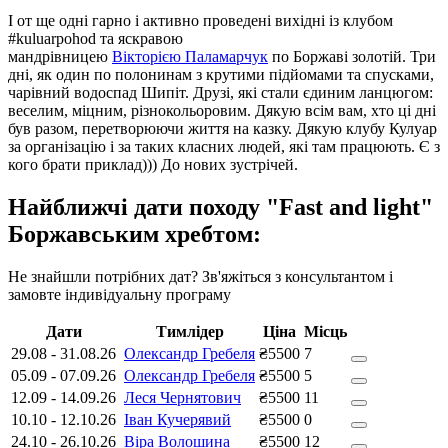
І от ще одні гарно і активно проведені вихідні із клубом
#kuluarpohod та яскравою
мандрівницею
Вікторією Паламарчук
по Боржаві золотій. Три
дні, як один по полонинам з крутими підйомами та спусками,
чарівний водоспад Шипіт. Друзі, які стали єдиним ланцюгом:
веселим, міцним, різнокольоровим. Дякую всім вам, хто ці дні
був разом, перетворюючи життя на казку. Дякую клубу Кулуар
за організацію і за таких класних людей, які там працюють. Є з
кого брати приклад))) До нових зустрічей.
Найближчі дати походу "Fast and light"
Боржавським хребтом:
Не знайшли потрібних дат? Зв'яжіться з консультантом і
замовте індивідуальну програму
Дати
Тимлідер
Ціна
Місць
29.08
-
31.08.26
Олександр Гребеля
₴5500
7
05.09
-
07.09.26
Олександр Гребеля
₴5500
5
12.09
-
14.09.26
Леся Чернятович
₴5500
11
10.10
-
12.10.26
Іван Кучерявий
₴5500
0
24.10
-
26.10.26
Віра Волошина
₴5500
12