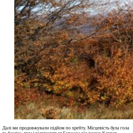
Далі ми продовжували підйом по хребту. Місцевість була гола