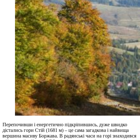
Перепочивши і енергетично підкріпившись, дуже швидко
дістались гори Стій (1681 м) – це сама загадкова і найвища
вершина масиву Боржава. В радянські часи на горі знаходився