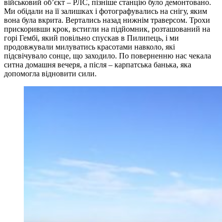
військовий об’єкт – РЛС, пізніше станцію було демонтовано.
Ми обідали на її залишках і фотографувались на снігу, яким
вона була вкрита. Вертались назад нижнім траверсом. Трохи
прискоривши крок, встигли на підйомник, розташований на
горі Гембі, який повільно спускав в Пилипець, і ми
продовжували милуватись красотами навколо, які
підсвічувало сонце, що заходило. По поверненню нас чекала
ситна домашня вечеря, а після – карпатська банька, яка
допомогла відновити сили.