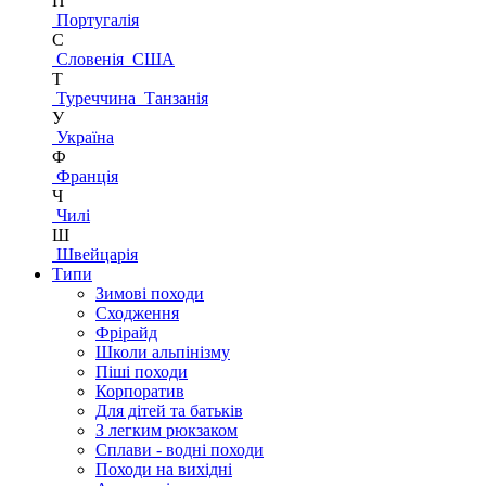
П
Португалія
С
Словенія
США
Т
Туреччина
Танзанія
У
Україна
Ф
Франція
Ч
Чилі
Ш
Швейцарія
Типи
Зимові походи
Сходження
Фрірайд
Школи альпінізму
Піші походи
Корпоратив
Для дітей та батьків
З легким рюкзаком
Сплави - водні походи
Походи на вихідні