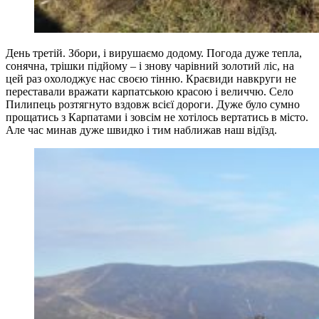
День третій. Збори, і вирушаємо додому. Погода дуже тепла,
сонячна, трішки підйому – і знову чарівний золотий ліс, на
цей раз охолоджує нас своєю тінню. Краєвиди навкруги не
переставали вражати карпатською красою і величчю. Село
Пилипець розтягнуто вздовж всієї дороги. Дуже було сумно
прощатись з Карпатами і зовсім не хотілось вертатись в місто.
Але час минав дуже швидко і тим наближав наш відїзд.