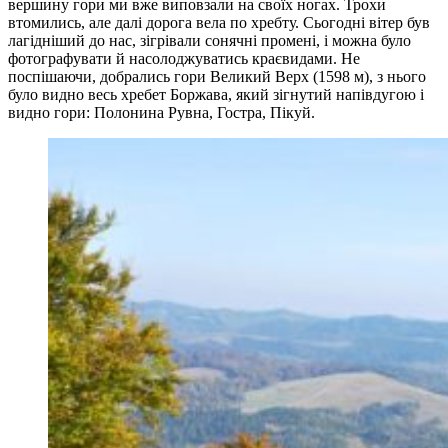
вершину гори ми вже виповзали на своїх ногах. Трохи
втомились, але далі дорога вела по хребту. Сьогодні вітер був
лагідніший до нас, зігрівали сонячні промені, і можна було
фотографувати й насолоджуватись краєвидами. Не
поспішаючи, добрались гори Великий Верх (1598 м), з нього
було видно весь хребет Боржава, який зігнутий напівдугою і
видно гори: Полонина Рувна, Гостра, Пікуй.