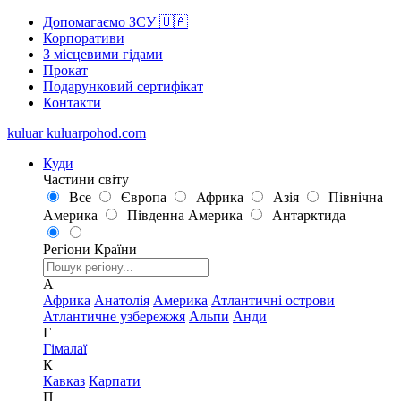
Допомагаємо ЗСУ 🇺🇦
Корпоративи
З місцевими гідами
Прокат
Подарунковий сертифікат
Контакти
kuluar
k
u
l
u
a
r
p
o
h
o
d
.
c
o
m
Куди
Частини світу
Все
Європа
Африка
Азія
Північна
Америка
Південна Америка
Антарктида
Регіони
Країни
А
Африка
Анатолія
Америка
Атлантичні острови
Атлантичне узбережжя
Альпи
Анди
Г
Гімалаї
К
Кавказ
Карпати
П