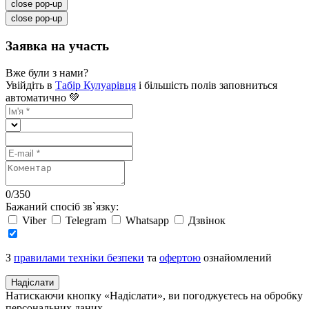
close pop-up
close pop-up
Заявка на участь
Вже були з нами?
Увійдіть в
Табір Кулуарівця
і більшість полів заповниться
автоматично 💚
0
/
350
Бажаний спосіб зв`язку:
Viber
Telegram
Whatsapp
Дзвінок
З
правилами техніки безпеки
та
офертою
ознайомлений
Надіслати
Натискаючи кнопку «Надіслати», ви погоджуєтесь на обробку
персональних даних.