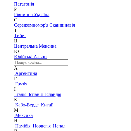
Патагонія
Р
Рівнинна Україна
С
Середземномор'я
Скандинавія
Т
Тибет
Ц
Центральна Мексика
Ю
Юлійські Альпи
А
Аргентина
Г
Грузія
І
Італія
Іспанія
Ісландія
К
Кабо-Верде
Китай
М
Мексика
Н
Намібія
Норвегія
Непал