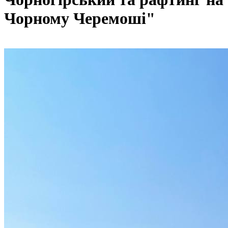
Чорному Черемоші"