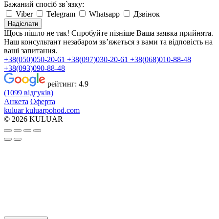
Бажаний спосіб зв`язку:
Viber
Telegram
Whatsapp
Дзвінок
Надіслати
Щось пішло не так! Спробуйте пізніше
Ваша заявка прийнята.
Наш консультант незабаром зв’яжеться з вами та відповість на
ваші запитання.
+38(050)050-20-61
+38(097)030-20-61
+38(068)010-88-48
+38(093)090-88-48
рейтинг:
4.9
(1099 відгуків)
Анкета
Оферта
kuluar
k
u
l
u
a
r
p
o
h
o
d
.
c
o
m
© 2026 KULUAR