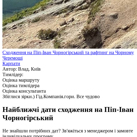
Сходження на Піп-Іван Чорногірський та рафтинг на Чорному
Черемоші
Карпати
Автор: Влад, Київ
Тимлідер:
Оцінка маршруту
Оцінка тимлідера
Оцінка консультанта
Збіглися зірки.) Гід.Компанія.гори. Все чудово
Найближчі дати сходження на Піп-Іван
Чорногірський
Не знайшли потрібних дат? Зв'яжіться з менеджером і замовте
індивідуальну програму