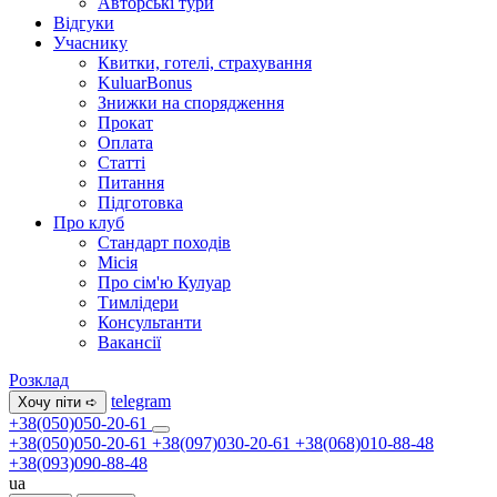
Авторські тури
Відгуки
Учаснику
Квитки, готелі, страхування
KuluarBonus
Знижки на спорядження
Прокат
Оплата
Статті
Питання
Підготовка
Про клуб
Стандарт походів
Місія
Про сім'ю Кулуар
Тимлідери
Консультанти
Вакансії
Розклад
telegram
Хочу піти ➪
+38(050)050-20-61
+38(050)050-20-61
+38(097)030-20-61
+38(068)010-88-48
+38(093)090-88-48
ua