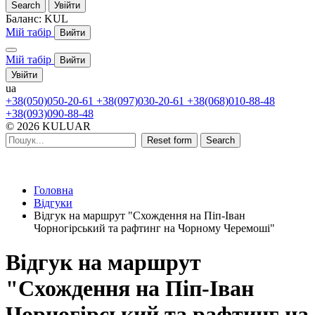
Search
Увійти
Баланс:
KUL
Мій табір
Вийти
Мій табір
Вийти
Увійти
ua
+38(050)050-20-61
+38(097)030-20-61
+38(068)010-88-48
+38(093)090-88-48
© 2026 KULUAR
Reset form
Search
Головна
Відгуки
Відгук на маршрут "Схождення на Піп-Іван
Чорногірський та рафтинг на Чорному Черемоші"
Відгук на маршрут
"Схождення на Піп-Іван
Чорногірський та рафтинг на