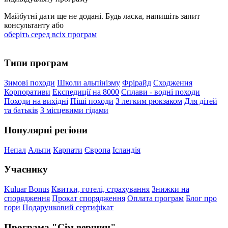
Майбутні дати ще не додані. Будь ласка, напишіть запит
консультанту або
оберіть серед всіх програм
Типи програм
Зимові походи
Школи альпінізму
Фрірайд
Сходження
Корпоративи
Експедиції на 8000
Сплави - водні походи
Походи на вихідні
Піші походи
З легким рюкзаком
Для дітей
та батьків
З місцевими гідами
Популярні регіони
Непал
Альпи
Карпати
Європа
Ісландія
Учаснику
Kuluar Bonus
Квитки, готелі, страхування
Знижки на
спорядження
Прокат спорядження
Оплата програм
Блог про
гори
Подарунковий сертифікат
Програма "Сім вершин"