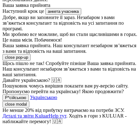
Ваша заявка прийнята
Наступний крок це
анкета учасника
Добре, якщо ви заповните її зараз. Незабаром з вами
зв’яжеться консультант та відповість на усі запитання по
програмі.
Ми зробимо все можливе, щоб ви стали щасливішими в горах.
Це наша місія. Побачимося!
Ваша заявка прийнята. Наш консультант незабаром зв’яжеться
з вами та відповість на ваші запитання.
close pop-up
Щось пішло не так! Спробуйте пізніше
Ваша заявка прийнята.
Наш консультант незабаром зв’яжеться з вами та відповість на
ваші запитання.
Давайте українською? 🇺🇦
Пошуковик чомусь вирішив показати вам ру-версію сайту.
Пропонуємо перейти на українську! Якою продовжити?
Українською
Р*сійською
close modal
Не менше 20% від прибутку витрачаємо на потреби ЗСУ.
Деталі та звіти KuluarHelp тут
. Ходіть в гори з KULUAR -
наближайте перемогу! 🇺🇦