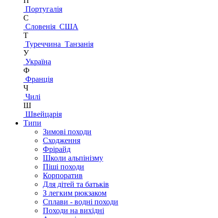
П
Португалія
С
Словенія
США
Т
Туреччина
Танзанія
У
Україна
Ф
Франція
Ч
Чилі
Ш
Швейцарія
Типи
Зимові походи
Сходження
Фрірайд
Школи альпінізму
Піші походи
Корпоратив
Для дітей та батьків
З легким рюкзаком
Сплави - водні походи
Походи на вихідні