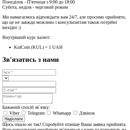
Понеділок - П'ятниця з 9:00 до 18:00
Субота, неділя - черговий режим
Ми намагаємось відповідати вам 24/7, але просимо прийняти,
що це не завжди можливо і консультантам також потрібні
вихідні :)
Внутрішній курс валют:
KulCoin (KUL) = 1 UAH
Зв'язатись з нами
Бажаний спосіб зв`язку:
Viber
Telegram
Whatsapp
Дзвінок
Надіслати
Щось пішло не так! Спробуйте пізніше
Ваша заявка прийнята.
Наш консультант незабаром зв’яжеться з вами та відповість на