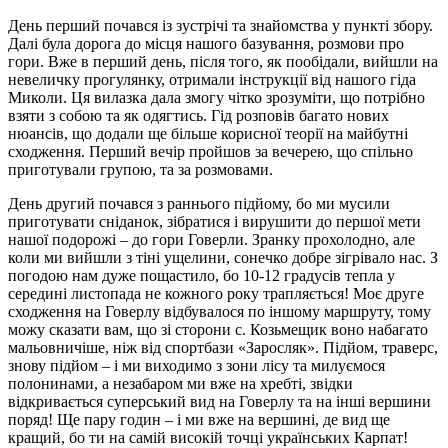
День перший почався із зустрічі та знайомства у пункті збору.
Далі була дорога до місця нашого базування, розмови про
гори. Вже в перший день, після того, як пообідали, вийшли на
невеличку прогулянку, отримали інструкції від нашого гіда
Миколи. Ця вилазка дала змогу чітко зрозуміти, що потрібно
взяти з собою та як одягтись. Гід розповів багато нових
нюансів, що додали ще більше корисної теорії на майбутні
сходження. Перший вечір пройшов за вечерею, що спільно
приготували групою, та за розмовами.
День другий почався з раннього підйому, бо ми мусили
приготувати сніданок, зібратися і вирушити до першої мети
нашої подорожі – до гори Говерли. Зранку прохолодно, але
коли ми вийшли з тіні ущелини, сонечко добре зігрівало нас. З
погодою нам дуже пощастило, бо 10-12 градусів тепла у
середині листопада не кожного року трапляється! Моє друге
сходження на Говерлу відбувалося по іншому маршруту, тому
можу сказати вам, що зі сторони с. Козьмещик воно набагато
мальовничіше, ніж від спортбази «Заросляк». Підйом, траверс,
знову підйом – і ми виходимо з зони лісу та милуємося
полонинами, а незабаром ми вже на хребті, звідки
відкривається суперський вид на Говерлу та на інші вершини
поряд! Ще пару годин – і ми вже на вершині, де вид ще
кращий, бо ти на самій високій точці українських Карпат!