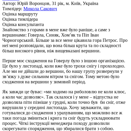
Автор: Юрій Воронцов, 31 рік, м. Київ, Україна
Тимлідер:
Микола Сакович
Оцінка маршруту
Оцінка тимлідера
Оцінка консультанта
Знайомство з горами в мене вже було раніше, а саме з
вершинами: Говерла, Синяк, Хом’як та Піп Іван
Чорногорський. Більше за все мене цікавила гора Петрос. Про
неї мені розповідали, що вона більш крута та по складності
більш високого рівня, ніж вищевказані вершини.
Перше моє сходження на Говерлу було з іншою організацією.
Це було у листопаді, коли вже було трохи снігу і прохолодно.
Але ми не дійшли до вершини, бо нашу групу розвернули у
зв’язку з дуже сильним вітром та снігом. Тому метою було
сходження на вершини у зимовий період.
Як завжди це буває: «ми ходимо на риболовлю не коли клює,
а коли час дозволяє». Так склалося і у мене – відпустка не
дозволяла піти пізніше у грудні, коли точно був би сніг, отже
вирушили у середині листопада. Хочу зауважити, що
готувалися до сходження з урахуванням, що можливо все ж
таки погода зміниться і крига та сніг будуть ускладнювати
процес. Чіткі інструкції менеджера походу дозволили
скорегувати спорядження, що збиралися брати з собою.