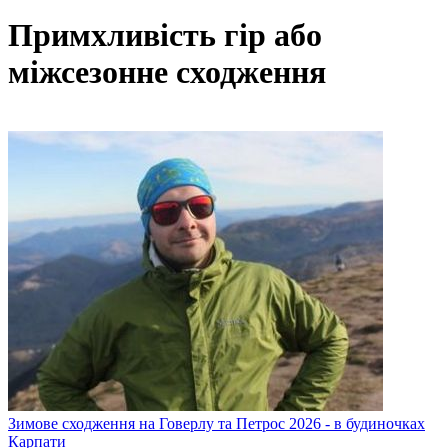
Примхливість гір або
міжсезонне сходження
Зимове сходження на Говерлу та Петрос 2026 - в будиночках
Карпати