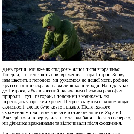
День третій. Ми вже як слід розім’ялися після вчорашньої
Говерли, а нас чекають нові враження – гора Петрос. Знову
нам щастить з погодою, ми рухаємося до нашої мети, робимо
круті світлини яскравої навколишньої природи. На підступах
до Петроса, я був вражений насиченим гірським рельєфом
природи – тут і пагорби, і полонини з колибами, які
переходять у гірський хребет. Петрос з крутим нахилом додав
складності, але це було круто і цікаво. Після тяжкого
сходження ми на четвертій за висотою вершині в Україні!
Ввечері, коли повернулися, нас чекала баня. Після, за вечерею,
ми ділилися враженнями та відпочивали після сходження.
На четвертий день вже можна було рано не вставати, тому