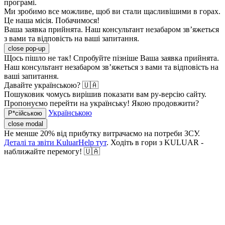
програмі.
Ми зробимо все можливе, щоб ви стали щасливішими в горах.
Це наша місія. Побачимося!
Ваша заявка прийнята. Наш консультант незабаром зв’яжеться
з вами та відповість на ваші запитання.
close pop-up
Щось пішло не так! Спробуйте пізніше
Ваша заявка прийнята.
Наш консультант незабаром зв’яжеться з вами та відповість на
ваші запитання.
Давайте українською? 🇺🇦
Пошуковик чомусь вирішив показати вам ру-версію сайту.
Пропонуємо перейти на українську! Якою продовжити?
Українською
Р*сійською
close modal
Не менше 20% від прибутку витрачаємо на потреби ЗСУ.
Деталі та звіти KuluarHelp тут
. Ходіть в гори з KULUAR -
наближайте перемогу! 🇺🇦