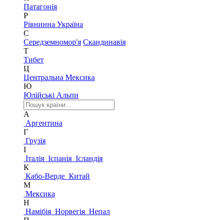
Патагонія
Р
Рівнинна Україна
С
Середземномор'я
Скандинавія
Т
Тибет
Ц
Центральна Мексика
Ю
Юлійські Альпи
А
Аргентина
Г
Грузія
І
Італія
Іспанія
Ісландія
К
Кабо-Верде
Китай
М
Мексика
Н
Намібія
Норвегія
Непал