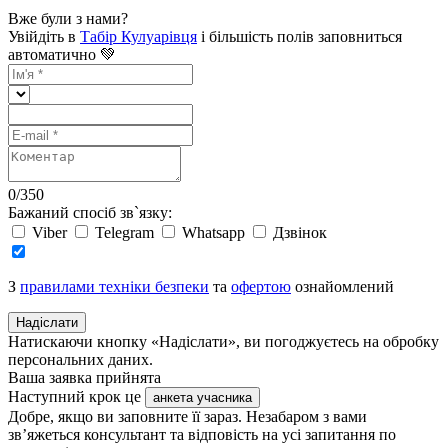
Вже були з нами?
Увійдіть в
Табір Кулуарівця
і більшість полів заповниться
автоматично 💚
0
/
350
Бажаний спосіб зв`язку:
Viber
Telegram
Whatsapp
Дзвінок
З
правилами техніки безпеки
та
офертою
ознайомлений
Надіслати
Натискаючи кнопку «Надіслати», ви погоджуєтесь на обробку
персональних даних.
Ваша заявка прийнята
Наступний крок це
анкета учасника
Добре, якщо ви заповните її зараз. Незабаром з вами
зв’яжеться консультант та відповість на усі запитання по