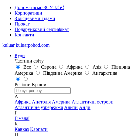
Допомагаємо ЗСУ 🇺🇦
Корпоративи
З місцевими гідами
Прокат
Подарунковий сертифікат
Контакти
kuluar
k
u
l
u
a
r
p
o
h
o
d
.
c
o
m
Куди
Частини світу
Все
Європа
Африка
Азія
Північна
Америка
Південна Америка
Антарктида
Регіони
Країни
А
Африка
Анатолія
Америка
Атлантичні острови
Атлантичне узбережжя
Альпи
Анди
Г
Гімалаї
К
Кавказ
Карпати
П