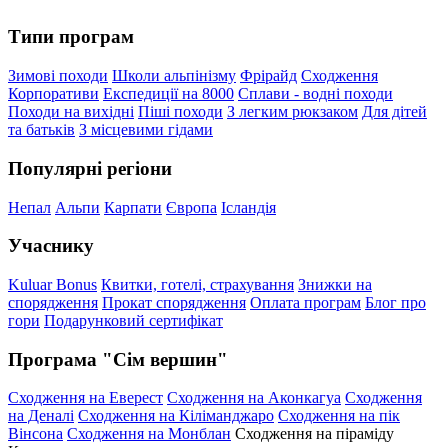
Типи програм
Зимові походи
Школи альпінізму
Фрірайд
Сходження
Корпоративи
Експедиції на 8000
Сплави - водні походи
Походи на вихідні
Піші походи
З легким рюкзаком
Для дітей
та батьків
З місцевими гідами
Популярні регіони
Непал
Альпи
Карпати
Європа
Ісландія
Учаснику
Kuluar Bonus
Квитки, готелі, страхування
Знижки на
спорядження
Прокат спорядження
Оплата програм
Блог про
гори
Подарунковий сертифікат
Програма "Сім вершин"
Сходження на Еверест
Сходження на Аконкагуа
Сходження
на Деналі
Сходження на Кіліманджаро
Сходження на пік
Вінсона
Сходження на Монблан
Сходження на піраміду