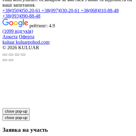
ваші запитання.
+38(050)050-20-61
+38(097)030-20-61
+38(068)010-88-48
+38(093)090-88-48
рейтинг:
4.9
(1099 відгуків)
Анкета
Оферта
kuluar
k
u
l
u
a
r
p
o
h
o
d
.
c
o
m
© 2026 KULUAR
close pop-up
close pop-up
Заявка на участь