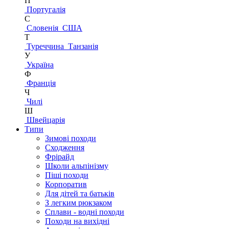
П
Португалія
С
Словенія
США
Т
Туреччина
Танзанія
У
Україна
Ф
Франція
Ч
Чилі
Ш
Швейцарія
Типи
Зимові походи
Сходження
Фрірайд
Школи альпінізму
Піші походи
Корпоратив
Для дітей та батьків
З легким рюкзаком
Сплави - водні походи
Походи на вихідні