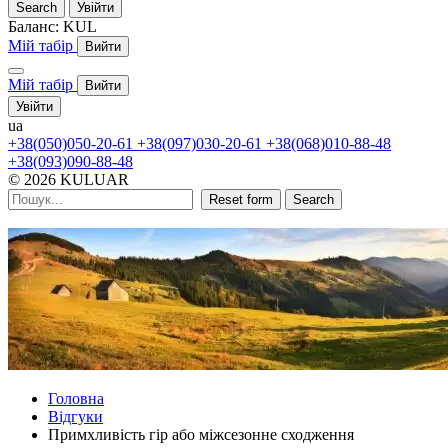
Search
Увійти
Баланс:
KUL
Мій табір
Вийти
Мій табір
Вийти
Увійти
ua
+38(050)050-20-61
+38(097)030-20-61
+38(068)010-88-48
+38(093)090-88-48
© 2026 KULUAR
Reset form
Search
Головна
Відгуки
Примхливість гір або міжсезонне сходження