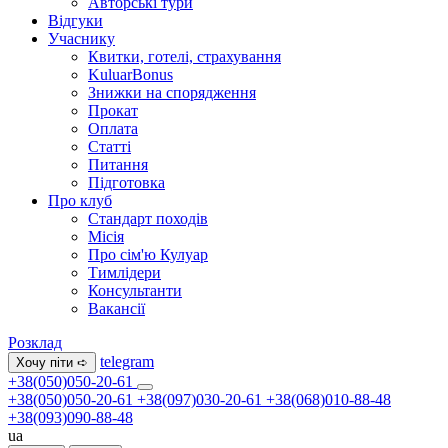
Авторські тури
Відгуки
Учаснику
Квитки, готелі, страхування
KuluarBonus
Знижки на спорядження
Прокат
Оплата
Статті
Питання
Підготовка
Про клуб
Стандарт походів
Місія
Про сім'ю Кулуар
Тимлідери
Консультанти
Вакансії
Розклад
telegram
Хочу піти ➪
+38(050)050-20-61
+38(050)050-20-61
+38(097)030-20-61
+38(068)010-88-48
+38(093)090-88-48
ua