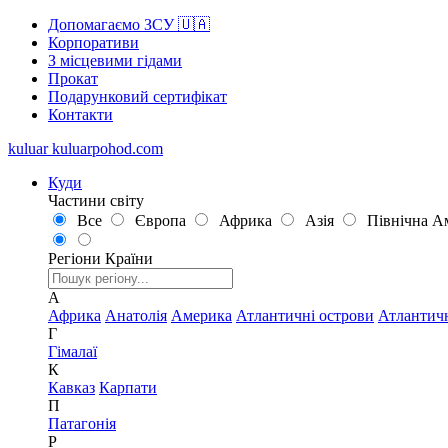
Допомагаємо ЗСУ 🇺🇦
Корпоративи
З місцевими гідами
Прокат
Подарунковий сертифікат
Контакти
kuluar
k
u
l
u
a
r
p
o
h
o
d
.
c
o
m
Куди
Частини світу
Все
Європа
Африка
Азія
Північна А
Регіони
Країни
А
Африка
Анатолія
Америка
Атлантичні острови
Атлантич
Г
Гімалаї
К
Кавказ
Карпати
П
Патагонія
Р