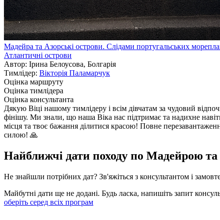
Мадейра та Азорські острови. Слідами португальських морепла
Атлантичні острови
Автор: Ірина Белоусова, Болгарія
Тимлідер:
Вікторія Паламарчук
Оцінка маршруту
Оцінка тимлідера
Оцінка консультанта
Дякую Віці нашому тимлідеру і всім дівчатам за чудовий відпоч
фінішу. Ми знали, що наша Віка нас підтримає та надихне навіть
місця та твоє бажання ділитися красою! Повне перезавантажен
силою! 🙏
Найближчі дати походу по Мадейрою та
Не знайшли потрібних дат? Зв'яжіться з консультантом і замовт
Майбутні дати ще не додані. Будь ласка, напишіть запит консул
оберіть серед всіх програм