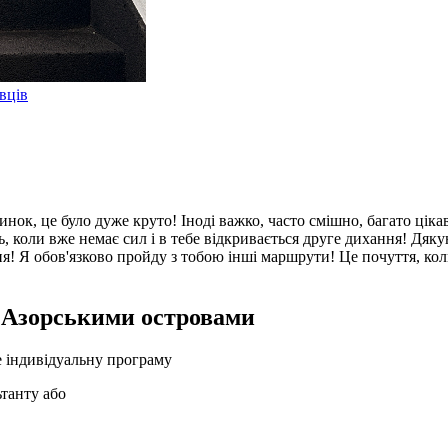
вців
инок, це було дуже круто! Іноді важко, часто смішно, багато цік
, коли вже немає сил і в тебе відкривається друге дихання! Дяку
ня! Я обов'язково пройду з тобою інші маршрути! Це почуття, к
 Азорськими островами
е індивідуальну програму
ьтанту або