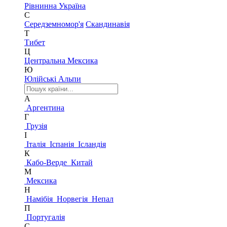
Рівнинна Україна
С
Середземномор'я
Скандинавія
Т
Тибет
Ц
Центральна Мексика
Ю
Юлійські Альпи
А
Аргентина
Г
Грузія
І
Італія
Іспанія
Ісландія
К
Кабо-Верде
Китай
М
Мексика
Н
Намібія
Норвегія
Непал
П
Португалія
С