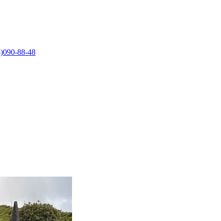
)090-88-48