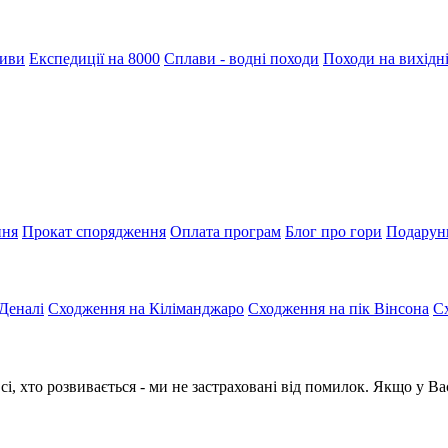
тиви
Експедиції на 8000
Сплави - водні походи
Походи на вихідн
ння
Прокат спорядження
Оплата програм
Блог про гори
Подарун
Деналі
Сходження на Кіліманджаро
Сходження на пік Вінсона
С
сі, хто розвивається - ми не застраховані від помилок. Якщо у В