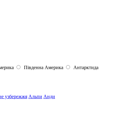
мерика
Південна Америка
Антарктида
не узбережжя
Альпи
Анди