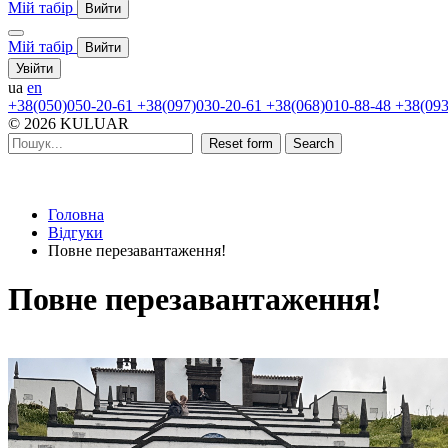
Мій табір
Вийти
Мій табір
Вийти
Увійти
ua
en
+38(050)050-20-61
+38(097)030-20-61
+38(068)010-88-48
+38(093
© 2026 KULUAR
Reset form
Search
Головна
Відгуки
Повне перезавантаження!
Повне перезавантаження!