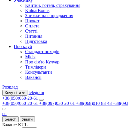
Учаснику
Квитки, готелі, страхування
KuluarBonus
Знижки на спорядження
Прокат
Оплата
Статті
Питання
Підготовка
Про клуб
Стандарт походів
Місія
Про сім'ю Кулуар
Тимлідери
Консультанти
Вакансії
Розклад
telegram
Хочу піти ➪
+38(050)050-20-61
+38(050)050-20-61
+38(097)030-20-61
+38(068)010-88-48
+38(093
ua
en
Search
Увійти
Баланс:
KUL