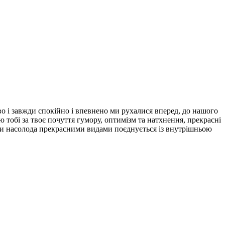
аво і завжди спокійно і впевнено ми рухалися вперед, до нашого
ю тобі за твоє почуття гумору, оптимізм та натхнення, прекрасні
оли насолода прекрасними видами поєднується із внутрішньою