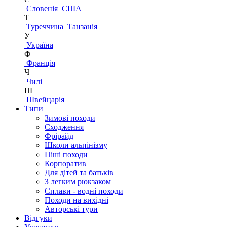
Словенія
США
Т
Туреччина
Танзанія
У
Україна
Ф
Франція
Ч
Чилі
Ш
Швейцарія
Типи
Зимові походи
Сходження
Фрірайд
Школи альпінізму
Піші походи
Корпоратив
Для дітей та батьків
З легким рюкзаком
Сплави - водні походи
Походи на вихідні
Авторські тури
Відгуки