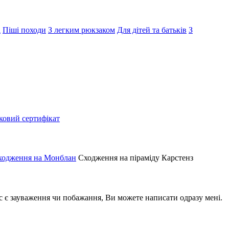
і
Піші походи
З легким рюкзаком
Для дітей та батьків
З
ковий сертифікат
ходження на Монблан
Сходження на піраміду Карстенз
ас є зауваження чи побажання, Ви можете написати одразу мені.