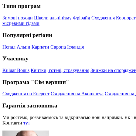
Типи програм
Зимові походи
Школи альпінізму
Фрірайд
Сходження
Корпора
місцевими гідами
Популярні регіони
Непал
Альпи
Карпати
Європа
Ісландія
Учаснику
Kuluar Bonus
Квитки, готелі, страхування
Знижки на спорядже
Програма "Сім вершин"
Сходження на Еверест
Сходження на Аконкагуа
Сходження на 
Гарантія засновника
Ми ростемо, розвиваємось та відкриваємо нові напрямки. Як і в
Контакти
тут