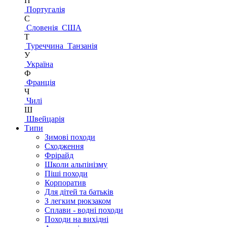
П
Португалія
С
Словенія
США
Т
Туреччина
Танзанія
У
Україна
Ф
Франція
Ч
Чилі
Ш
Швейцарія
Типи
Зимові походи
Сходження
Фрірайд
Школи альпінізму
Піші походи
Корпоратив
Для дітей та батьків
З легким рюкзаком
Сплави - водні походи
Походи на вихідні