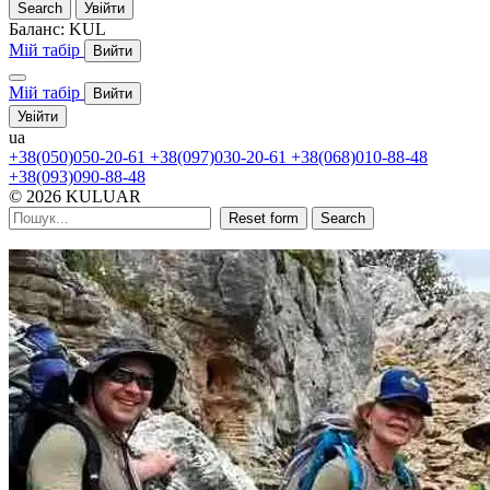
Search
Увійти
Баланс:
KUL
Мій табір
Вийти
Мій табір
Вийти
Увійти
ua
+38(050)050-20-61
+38(097)030-20-61
+38(068)010-88-48
+38(093)090-88-48
© 2026 KULUAR
Reset form
Search