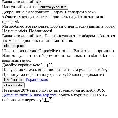
Ваша заявка прийнята
Наступний крок це
анкета учасника
Добре, якщо ви заповните її зараз. Незабаром з вами
зв’яжеться консультант та відповість на усі запитання по
програмі.
Ми зробимо все можливе, щоб ви стали щасливішими в горах.
Це наша місія. Побачимося!
Ваша заявка прийнята. Наш консультант незабаром зв’яжеться
з вами та відповість на ваші запитання.
close pop-up
Щось пішло не так! Спробуйте пізніше
Ваша заявка прийнята.
Наш консультант незабаром зв’яжеться з вами та відповість на
ваші запитання.
Давайте українською? 🇺🇦
Пошуковик чомусь вирішив показати вам ру-версію сайту.
Пропонуємо перейти на українську! Якою продовжити?
Українською
Р*сійською
close modal
Не менше 20% від прибутку витрачаємо на потреби ЗСУ.
Деталі та звіти KuluarHelp тут
. Ходіть в гори з KULUAR -
наближайте перемогу! 🇺🇦