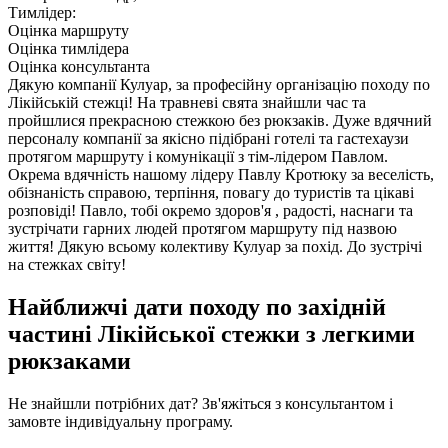
Тимлідер:
Оцінка маршруту
Оцінка тимлідера
Оцінка консультанта
Дякую компанії Кулуар, за професійну організацію походу по
Лікійській стежці! На травневі свята знайшли час та
пройшлися прекрасною стежкою без рюкзаків. Дуже вдячний
персоналу компанії за якісно підібрані готелі та гастехаузи
протягом маршруту і комунікації з тім-лідером Павлом.
Окрема вдячність нашому лідеру Павлу Кротюку за веселість,
обізнаність справою, терпіння, повагу до туристів та цікаві
розповіді! Павло, тобі окремо здоров'я , радості, наснаги та
зустрічати гарних людей протягом маршруту під назвою
життя! Дякую всьому колективу Кулуар за похід. До зустрічі
на стежках світу!
Найближчі дати походу по західній
частині Лікійської стежки з легкими
рюкзаками
Не знайшли потрібних дат? Зв'яжіться з консультантом і
замовте індивідуальну програму.