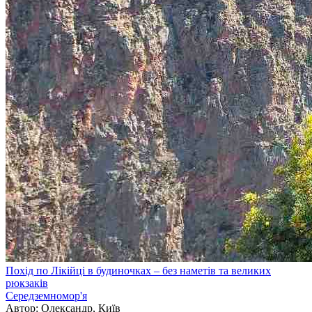
Похід по Лікійці в будиночках – без наметів та великих
рюкзаків
Середземномор'я
Автор: Олександр, Київ