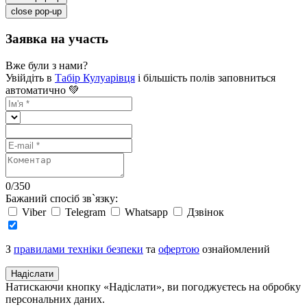
close pop-up
Заявка на участь
Вже були з нами?
Увійдіть в
Табір Кулуарівця
і більшість полів заповниться
автоматично 💚
0
/
350
Бажаний спосіб зв`язку:
Viber
Telegram
Whatsapp
Дзвінок
З
правилами техніки безпеки
та
офертою
ознайомлений
Надіслати
Натискаючи кнопку «Надіслати», ви погоджуєтесь на обробку
персональних даних.