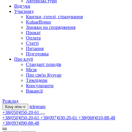
Авторські тури
Відгуки
Учаснику
Квитки, готелі, страхування
KuluarBonus
Знижки на спорядження
Прокат
Оплата
Статті
Питання
Підготовка
Про клуб
Стандарт походів
Місія
Про сім'ю Кулуар
Тимлідери
Консультанти
Вакансії
Розклад
telegram
Хочу піти ➪
+38(050)050-20-61
+38(050)050-20-61
+38(097)030-20-61
+38(068)010-88-48
+38(093)090-88-48
ua