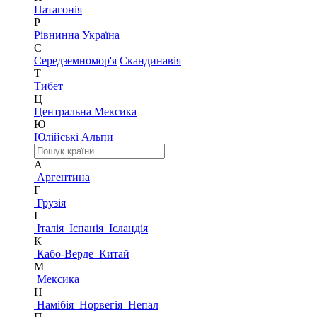
Патагонія
Р
Рівнинна Україна
С
Середземномор'я
Скандинавія
Т
Тибет
Ц
Центральна Мексика
Ю
Юлійські Альпи
А
Аргентина
Г
Грузія
І
Італія
Іспанія
Ісландія
К
Кабо-Верде
Китай
М
Мексика
Н
Намібія
Норвегія
Непал