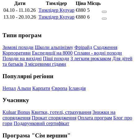
Дати
Тимлідер
Ціна
Місць
04.10
-
11.10.26
Тимлідер Кулуар
€880
5
13.10
-
20.10.26
Тимлідер Кулуар
€880
6
Типи програм
Зимові походи
Школи альпінізму
Фрірайд
Сходження
Корпоративи
Експедиції на 8000
Сплави - водні походи
Походи на вихідні
Піші походи
З легким рюкзаком
Для дітей
та батьків
З місцевими гідами
Популярні регіони
Непал
Альпи
Карпати
Європа
Ісландія
Учаснику
Kuluar Bonus
Квитки, готелі, страхування
Знижки на
спорядження
Прокат спорядження
Оплата програм
Блог про
гори
Подарунковий сертифікат
Програма "Сім вершин"