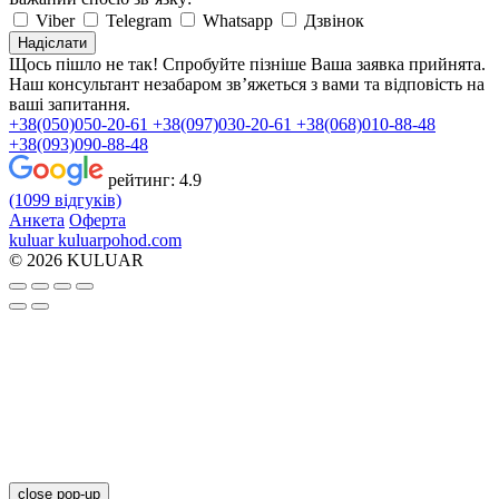
Viber
Telegram
Whatsapp
Дзвінок
Надіслати
Щось пішло не так! Спробуйте пізніше
Ваша заявка прийнята.
Наш консультант незабаром зв’яжеться з вами та відповість на
ваші запитання.
+38(050)050-20-61
+38(097)030-20-61
+38(068)010-88-48
+38(093)090-88-48
рейтинг:
4.9
(1099 відгуків)
Анкета
Оферта
kuluar
k
u
l
u
a
r
p
o
h
o
d
.
c
o
m
© 2026 KULUAR
close pop-up