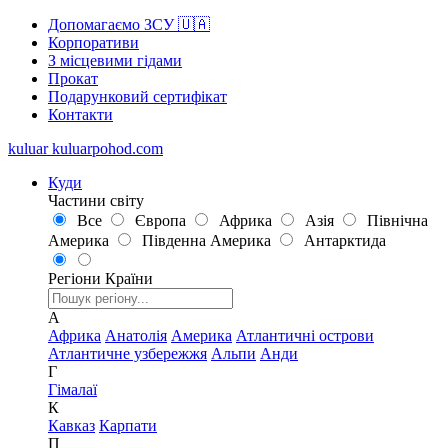
Допомагаємо ЗСУ 🇺🇦
Корпоративи
З місцевими гідами
Прокат
Подарунковий сертифікат
Контакти
kuluar
k
u
l
u
a
r
p
o
h
o
d
.
c
o
m
Куди
Частини світу
Все
Європа
Африка
Азія
Північна
Америка
Південна Америка
Антарктида
Регіони
Країни
А
Африка
Анатолія
Америка
Атлантичні острови
Атлантичне узбережжя
Альпи
Анди
Г
Гімалаї
К
Кавказ
Карпати
П