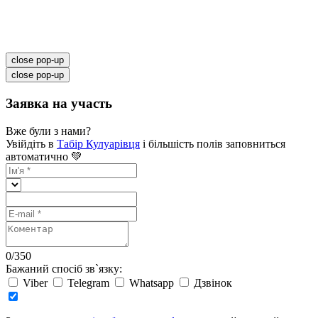
close pop-up
close pop-up
Заявка на участь
Вже були з нами?
Увійдіть в
Табір Кулуарівця
і більшість полів заповниться
автоматично 💚
0
/
350
Бажаний спосіб зв`язку:
Viber
Telegram
Whatsapp
Дзвінок