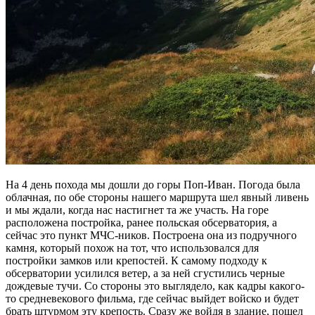
На 4 день похода мы дошли до горы Поп-Иван. Погода была
облачная, по обе стороны нашего маршрута шел явный ливень
и мы ждали, когда нас настигнет та же участь. На горе
расположена постройка, ранее польская обсерватория, а
сейчас это пункт МЧС-ников. Построена она из подручного
камня, который похож на тот, что использовался для
постройки замков или крепостей. К самому подходу к
обсерватории усилился ветер, а за ней сгустились черные
дождевые тучи. Со стороны это выглядело, как кадры какого-
то средневекового фильма, где сейчас выйдет войско и будет
брать штурмом эту крепость. Сразу же войдя в здание, пошел