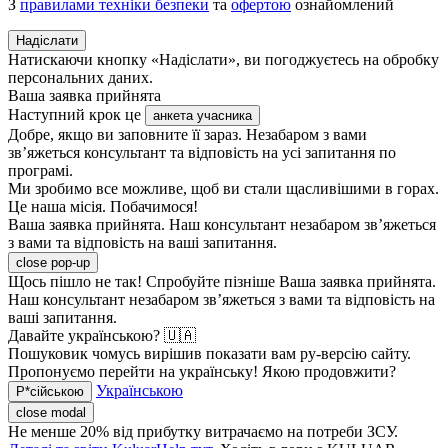
З
правилами техніки безпеки
та
офертою
ознайомлений
Надіслати
Натискаючи кнопку «Надіслати», ви погоджуєтесь на обробку
персональних даних.
Ваша заявка прийнята
Наступний крок це
анкета учасника
Добре, якщо ви заповните її зараз. Незабаром з вами
зв’яжеться консультант та відповість на усі запитання по
програмі.
Ми зробимо все можливе, щоб ви стали щасливішими в горах.
Це наша місія. Побачимося!
Ваша заявка прийнята. Наш консультант незабаром зв’яжеться
з вами та відповість на ваші запитання.
close pop-up
Щось пішло не так! Спробуйте пізніше
Ваша заявка прийнята.
Наш консультант незабаром зв’яжеться з вами та відповість на
ваші запитання.
Давайте українською? 🇺🇦
Пошуковик чомусь вирішив показати вам ру-версію сайту.
Пропонуємо перейти на українську! Якою продовжити?
Українською
Р*сійською
close modal
Не менше 20% від прибутку витрачаємо на потреби ЗСУ.