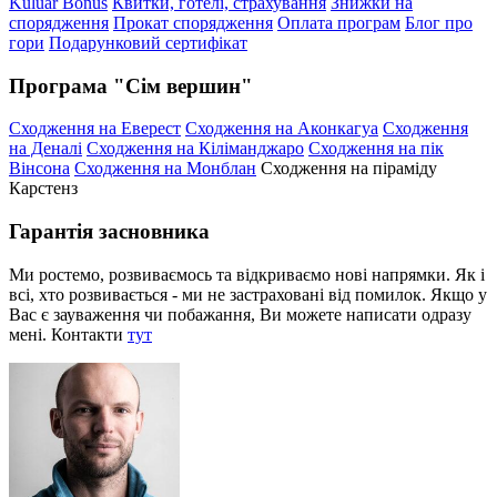
Kuluar Bonus
Квитки, готелі, страхування
Знижки на
спорядження
Прокат спорядження
Оплата програм
Блог про
гори
Подарунковий сертифікат
Програма "Сім вершин"
Сходження на Еверест
Сходження на Аконкагуа
Сходження
на Деналі
Сходження на Кіліманджаро
Сходження на пік
Вінсона
Сходження на Монблан
Сходження на піраміду
Карстенз
Гарантія засновника
Ми ростемо, розвиваємось та відкриваємо нові напрямки. Як і
всі, хто розвивається - ми не застраховані від помилок. Якщо у
Вас є зауваження чи побажання, Ви можете написати одразу
мені. Контакти
тут