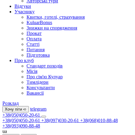
Авторські тури
Відгуки
Учаснику
Квитки, готелі, страхування
KuluarBonus
Знижки на спорядження
Прокат
Оплата
Статті
Питання
Підготовка
Про клуб
Стандарт походів
Місія
Про сім'ю Кулуар
Тимлідери
Консультанти
Вакансії
Розклад
telegram
Хочу піти ➪
+38(050)050-20-61
+38(050)050-20-61
+38(097)030-20-61
+38(068)010-88-48
+38(093)090-88-48
ua