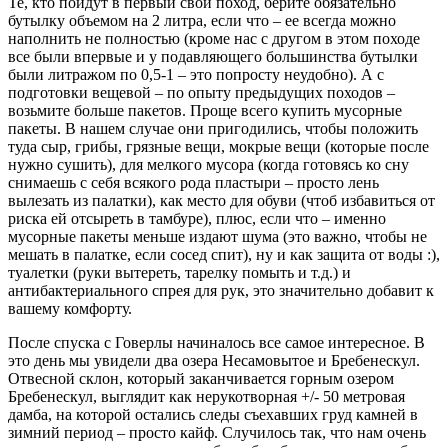
Те, кто пойдут в первый свой поход, берите обязательно
бутылку объемом на 2 литра, если что – ее всегда можно
наполнить не полностью (кроме нас с другом в этом походе
все были впервые и у подавляющего большинства бутылки
были литражом по 0,5-1 – это попросту неудобно). А с
подготовки вещевой – по опыту предыдущих походов –
возьмите больше пакетов. Проще всего купить мусорные
пакеты. В нашем случае они пригодились, чтобы положить
туда сыр, грибы, грязные вещи, мокрые вещи (которые после
нужно сушить), для мелкого мусора (когда готовясь ко сну
снимаешь с себя всякого рода пластыри – просто лень
вылезать из палатки), как место для обуви (чтоб избавиться от
риска ей отсыреть в тамбуре), плюс, если что – именно
мусорные пакеты меньше издают шума (это важно, чтобы не
мешать в палатке, если сосед спит), ну и как защита от воды :),
туалетки (руки вытереть, тарелку помыть и т.д.) и
антибактериального спрея для рук, это значительно добавит к
вашему комфорту.
После спуска с Говерлы начиналось все самое интересное. В
это день мы увидели два озера Несамовытое и Бребенескул.
Отвесной склон, который заканчивается горным озером
Бребенескул, выглядит как нерукотворная +/- 50 метровая
дамба, на которой остались следы съехавших груд камней в
зимний период – просто кайф. Случилось так, что нам очень