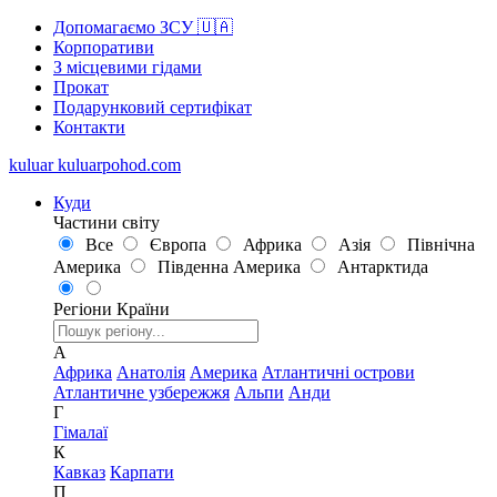
Допомагаємо ЗСУ 🇺🇦
Корпоративи
З місцевими гідами
Прокат
Подарунковий сертифікат
Контакти
kuluar
k
u
l
u
a
r
p
o
h
o
d
.
c
o
m
Куди
Частини світу
Все
Європа
Африка
Азія
Північна
Америка
Південна Америка
Антарктида
Регіони
Країни
А
Африка
Анатолія
Америка
Атлантичні острови
Атлантичне узбережжя
Альпи
Анди
Г
Гімалаї
К
Кавказ
Карпати
П