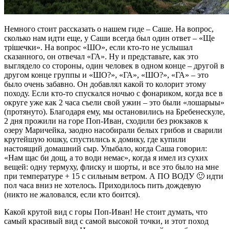
Немного стоит рассказать о нашем гиде – Саше. На вопрос,
сколько нам идти еще, у Саши всегда был один ответ – «Ще
трішечки». На вопрос «ШО», если кто-то не услышал
сказанного, он отвечал «ГА». Ну и представьте, как это
выглядело со стороны, один человек в одном конце – другой в
другом конце группы и «ШО?», «ГА», «ШО?», «ГА» – это
было очень забавно. Он добавлял какой то колорит этому
походу. Если кто-то спускался ночью с фонариком, когда все в
округе уже как 2 часа съели свой ужин – это были «лошарыы»
(протянуто). Благодаря ему, мы остановились на Бребенескуле,
2 дня прожили на горе Поп-Иван, сходили без рюкзаков к
озеру Маричейка, заодно насобирали белых грибов и сварили
крутейшую юшку, спустились к домику, где купили
настоящий домашний сыр. Улыбало, когда Саша говорил:
«Нам щас би дощ, а то води немає», когда я имел из сухих
вещей: одну термуху, флиску и шорты, и все это было на мне
при температуре + 15 с сильным ветром. А ПО ВОДУ 🙂 идти
пол часа вниз не хотелось. Приходилось пить дождевую
(никто не жаловался, если кто боится).
Какой крутой вид с горы Поп-Иван! Не стоит думать, что
самый красивый вид с самой высокой точки, и этот поход