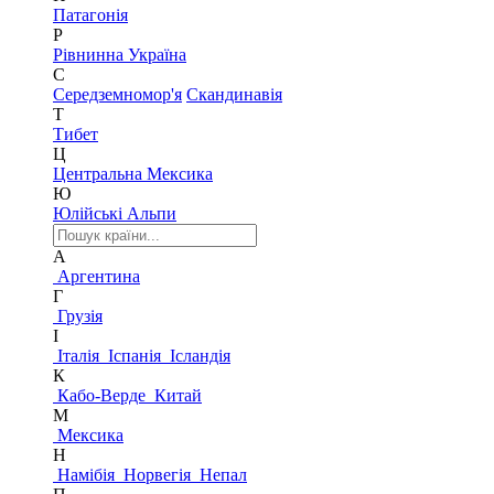
Патагонія
Р
Рівнинна Україна
С
Середземномор'я
Скандинавія
Т
Тибет
Ц
Центральна Мексика
Ю
Юлійські Альпи
А
Аргентина
Г
Грузія
І
Італія
Іспанія
Ісландія
К
Кабо-Верде
Китай
М
Мексика
Н
Намібія
Норвегія
Непал