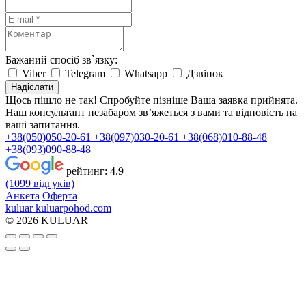
Бажаний спосіб зв`язку:
Viber
Telegram
Whatsapp
Дзвінок
Надіслати
Щось пішло не так! Спробуйте пізніше
Ваша заявка прийнята.
Наш консультант незабаром зв’яжеться з вами та відповість на
ваші запитання.
+38(050)050-20-61
+38(097)030-20-61
+38(068)010-88-48
+38(093)090-88-48
рейтинг:
4.9
(1099 відгуків)
Анкета
Оферта
kuluar
k
u
l
u
a
r
p
o
h
o
d
.
c
o
m
© 2026 KULUAR