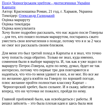
Похід Чорногірським хребтом - двотисячники України
Карпати
Автор: Красношапка Роман, 21 год, г. Харьков, Украина
Тимлідер:
Олександр Галицький
Оцінка маршруту
Оцінка тимлідера
Оцінка консультанта
Хочу более подробно рассказать, что нас ждало после Говерлы
– для тех, кто пошел полным маршрутом, постараюсь сжато
уместить свои впечатления о походе, потому что я и за 2 часа
не смог все рассказать своим близким.
Для меня это был третий поход в Карпаты и я знал, что точно
хочу попасть сюда обратно. Только не знал, куда именно,
сомнения были в выборе маршрута. И, так как я уже ходил по
маршруту Петрос-Говерла, идти по нему, думал, будет не так
интересно, потому что первые три дня повторяются и
надеяться, что что-то меня удивит в них, я не мог. Но все же
по желанию друга взойти на Говерлу по хорошей погоде,
плюс желание пройти полностью классику Карпат –
Черногорский хребет, было сильнее. И я скажу, забегая в
вперед, что ни чуточки не пожалел, пройдя по нему.
Главной проблемой было, как освободиться с работы. Я
решил заболеть – это была плохая идея и здесь была моя