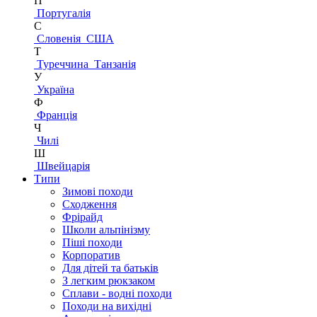
П
Португалія
С
Словенія
США
Т
Туреччина
Танзанія
У
Україна
Ф
Франція
Ч
Чилі
Ш
Швейцарія
Типи
Зимові походи
Сходження
Фрірайд
Школи альпінізму
Піші походи
Корпоратив
Для дітей та батьків
З легким рюкзаком
Сплави - водні походи
Походи на вихідні