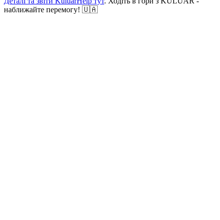
Деталі та звіти KuluarHelp тут
. Ходіть в гори з KULUAR -
наближайте перемогу! 🇺🇦