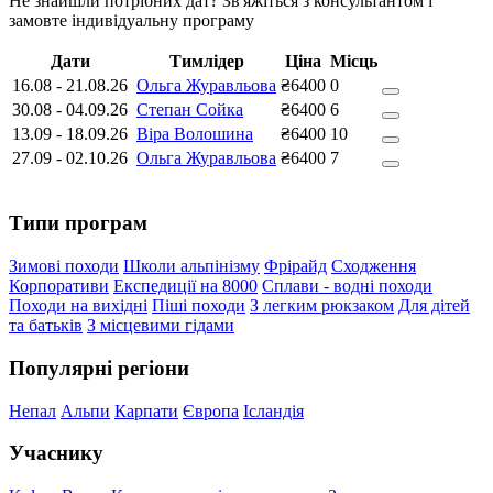
Не знайшли потрібних дат? Зв'яжіться з консультантом і
замовте індивідуальну програму
Дати
Тимлідер
Ціна
Місць
16.08
-
21.08.26
Ольга Журавльова
₴6400
0
30.08
-
04.09.26
Степан Сойка
₴6400
6
13.09
-
18.09.26
Віра Волошина
₴6400
10
27.09
-
02.10.26
Ольга Журавльова
₴6400
7
Типи програм
Зимові походи
Школи альпінізму
Фрірайд
Сходження
Корпоративи
Експедиції на 8000
Сплави - водні походи
Походи на вихідні
Піші походи
З легким рюкзаком
Для дітей
та батьків
З місцевими гідами
Популярні регіони
Непал
Альпи
Карпати
Європа
Ісландія
Учаснику