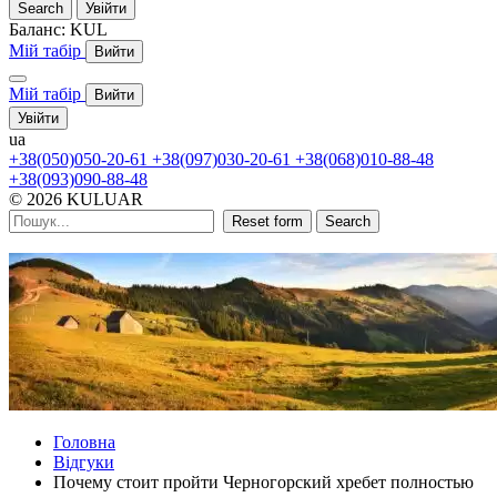
Search
Увійти
Баланс:
KUL
Мій табір
Вийти
Мій табір
Вийти
Увійти
ua
+38(050)050-20-61
+38(097)030-20-61
+38(068)010-88-48
+38(093)090-88-48
© 2026 KULUAR
Reset form
Search
Головна
Відгуки
Почему стоит пройти Черногорский хребет полностью