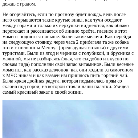
дождь с градом.
Не огорчайтесь, если по прогнозу будет дождь, ведь после
него открываются такие крутые виды, как тучи оседают
между горами и только их верхушки виднеются, как облако
перетекает и рассеивается об линию хребта, главное в этот
момент подняться повыше. Были такие мелочи. Как перейдя
на следующую стоянку, через часа 2 прибегала та же собака
что и с полонины Менчул (предыдущая стоянка) с другими
туристами. Были из ягод и черника с голубикой, и брусника с
малиной, мы не разбираясь (зная, что съедобно и вкусно по
словам гида) пополняли свой запас витаминов. Были веселые
моменты, как рассказ девчонок, как они ходили за самогоном
к МЧС-никам и как взамен им пришлось пить горячий чай.
Была яркая двойная радуга, которая подымалась прям со
склона под горой, на которой стояли наши палатки. Увидел
самый красивый закат в своей жизни.