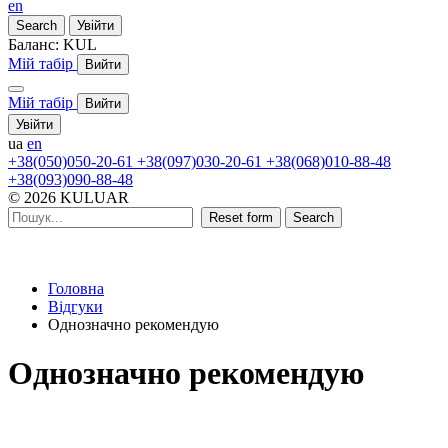
en
Search
Увійти
Баланс:
KUL
Мій табір
Вийти
Мій табір
Вийти
Увійти
ua
en
+38(050)050-20-61
+38(097)030-20-61
+38(068)010-88-48
+38(093)090-88-48
© 2026 KULUAR
Reset form
Search
Головна
Відгуки
Однозначно рекомендую
Однозначно рекомендую