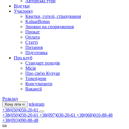
Авторські тури
Відгуки
Учаснику
Квитки, готелі, страхування
KuluarBonus
Знижки на спорядження
Прокат
Оплата
Статті
Питання
Підготовка
Про клуб
Стандарт походів
Місія
Про сім'ю Кулуар
Тимлідери
Консультанти
Вакансії
Розклад
telegram
Хочу піти ➪
+38(050)050-20-61
+38(050)050-20-61
+38(097)030-20-61
+38(068)010-88-48
+38(093)090-88-48
ua