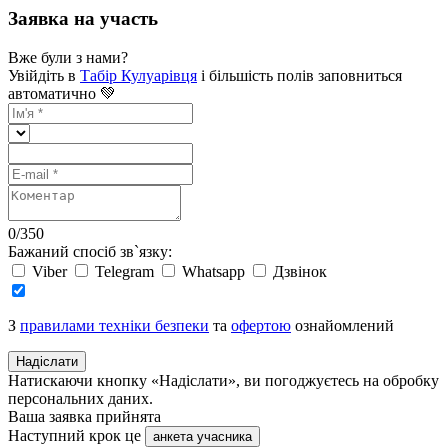
Заявка на участь
Вже були з нами?
Увійдіть в
Табір Кулуарівця
і більшість полів заповниться
автоматично 💚
0
/
350
Бажаний спосіб зв`язку:
Viber
Telegram
Whatsapp
Дзвінок
З
правилами техніки безпеки
та
офертою
ознайомлений
Надіслати
Натискаючи кнопку «Надіслати», ви погоджуєтесь на обробку
персональних даних.
Ваша заявка прийнята
Наступний крок це
анкета учасника