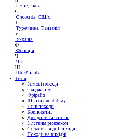
П
Португалія
С
Словенія
США
Т
Туреччина
Танзанія
У
Україна
Ф
Франція
Ч
Чилі
Ш
Швейцарія
Типи
Зимові походи
Сходження
Фрірайд
Школи альпінізму
Піші походи
Корпоратив
Для дітей та батьків
З легким рюкзаком
Сплави - водні походи
Походи на вихідні