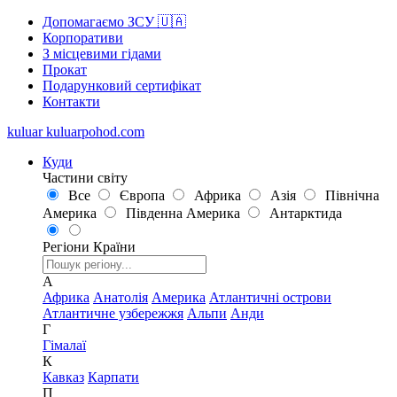
Допомагаємо ЗСУ 🇺🇦
Корпоративи
З місцевими гідами
Прокат
Подарунковий сертифікат
Контакти
kuluar
k
u
l
u
a
r
p
o
h
o
d
.
c
o
m
Куди
Частини світу
Все
Європа
Африка
Азія
Північна
Америка
Південна Америка
Антарктида
Регіони
Країни
А
Африка
Анатолія
Америка
Атлантичні острови
Атлантичне узбережжя
Альпи
Анди
Г
Гімалаї
К
Кавказ
Карпати
П