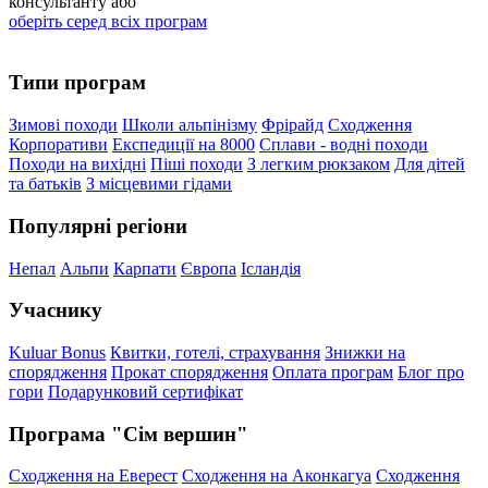
консультанту або
оберіть серед всіх програм
Типи програм
Зимові походи
Школи альпінізму
Фрірайд
Сходження
Корпоративи
Експедиції на 8000
Сплави - водні походи
Походи на вихідні
Піші походи
З легким рюкзаком
Для дітей
та батьків
З місцевими гідами
Популярні регіони
Непал
Альпи
Карпати
Європа
Ісландія
Учаснику
Kuluar Bonus
Квитки, готелі, страхування
Знижки на
спорядження
Прокат спорядження
Оплата програм
Блог про
гори
Подарунковий сертифікат
Програма "Сім вершин"
Сходження на Еверест
Сходження на Аконкагуа
Сходження