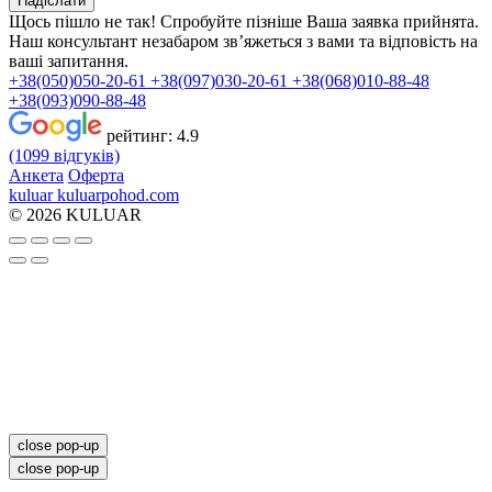
Надіслати
Щось пішло не так! Спробуйте пізніше
Ваша заявка прийнята.
Наш консультант незабаром зв’яжеться з вами та відповість на
ваші запитання.
+38(050)050-20-61
+38(097)030-20-61
+38(068)010-88-48
+38(093)090-88-48
рейтинг:
4.9
(1099 відгуків)
Анкета
Оферта
kuluar
k
u
l
u
a
r
p
o
h
o
d
.
c
o
m
© 2026 KULUAR
close pop-up
close pop-up