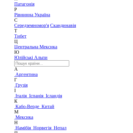
Патагонія
Р
Рівнинна Україна
С
Середземномор'я
Скандинавія
Т
Тибет
Ц
Центральна Мексика
Ю
Юлійські Альпи
А
Аргентина
Г
Грузія
І
Італія
Іспанія
Ісландія
К
Кабо-Верде
Китай
М
Мексика
Н
Намібія
Норвегія
Непал