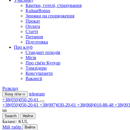
Учаснику
Квитки, готелі, страхування
KuluarBonus
Знижки на спорядження
Прокат
Оплата
Статті
Питання
Підготовка
Про клуб
Стандарт походів
Місія
Про сім'ю Кулуар
Тимлідери
Консультанти
Вакансії
Розклад
telegram
Хочу піти ➪
+38(050)050-20-61
+38(050)050-20-61
+38(097)030-20-61
+38(068)010-88-48
+38(093
ua
Search
Увійти
Баланс:
KUL
Мій табір
Вийти