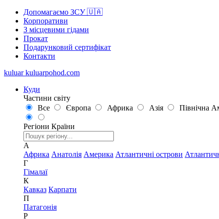
Допомагаємо ЗСУ 🇺🇦
Корпоративи
З місцевими гідами
Прокат
Подарунковий сертифікат
Контакти
kuluar
k
u
l
u
a
r
p
o
h
o
d
.
c
o
m
Куди
Частини світу
Все
Європа
Африка
Азія
Північна А
Регіони
Країни
А
Африка
Анатолія
Америка
Атлантичні острови
Атлантич
Г
Гімалаї
К
Кавказ
Карпати
П
Патагонія
Р