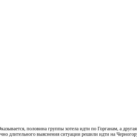
казывается, половина группы хотела идти по Горганам, а другая
очно длительного выяснения ситуации решили идти на Черногор