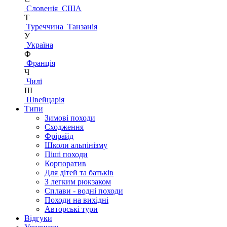
Словенія
США
Т
Туреччина
Танзанія
У
Україна
Ф
Франція
Ч
Чилі
Ш
Швейцарія
Типи
Зимові походи
Сходження
Фрірайд
Школи альпінізму
Піші походи
Корпоратив
Для дітей та батьків
З легким рюкзаком
Сплави - водні походи
Походи на вихідні
Авторські тури
Відгуки