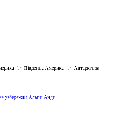
мерика
Південна Америка
Антарктида
не узбережжя
Альпи
Анди