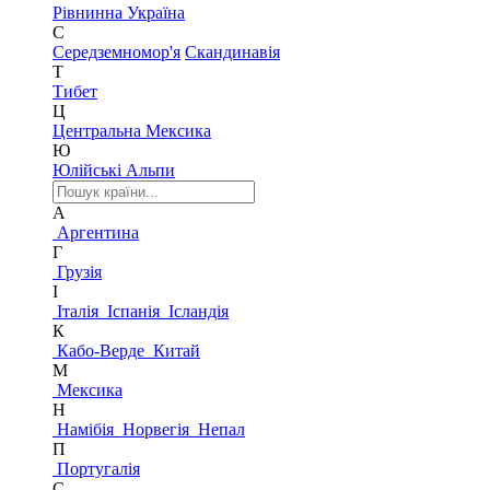
Рівнинна Україна
С
Середземномор'я
Скандинавія
Т
Тибет
Ц
Центральна Мексика
Ю
Юлійські Альпи
А
Аргентина
Г
Грузія
І
Італія
Іспанія
Ісландія
К
Кабо-Верде
Китай
М
Мексика
Н
Намібія
Норвегія
Непал
П
Португалія
С