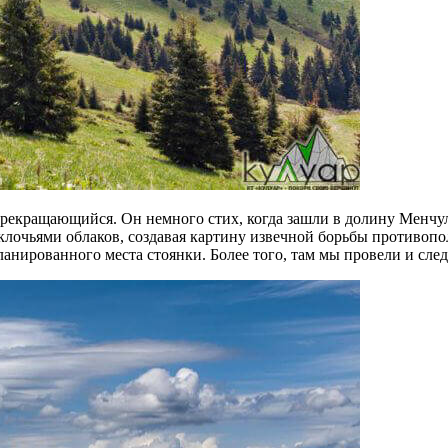
рекращающийся. Он немного стих, когда зашли в долину Менчул
лочьями облаков, создавая картину извечной борьбы противопол
планированного места стоянки. Более того, там мы провели и сл