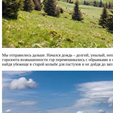
Мы отправились дальше. Начался дождь – долгий, унылый, неп
горизонта возвышенности гор перемешивались с обрывками и к
найдя убежище в старой колыбе для пастухов и не дойдя до за