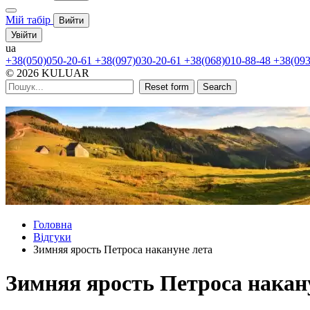
Мій табір
Вийти
Увійти
ua
+38(050)050-20-61
+38(097)030-20-61
+38(068)010-88-48
+38(093
© 2026 KULUAR
Reset form
Search
Головна
Відгуки
Зимняя ярость Петроса накануне лета
Зимняя ярость Петроса накан