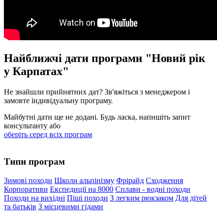
Найближчі дати програми "Новий рік
у Карпатах"
Не знайшли прийнятних дат? Зв'яжіться з менеджером і
замовте індивідуальну програму.
Майбутні дати ще не додані. Будь ласка, напишіть запит
консультанту або
оберіть серед всіх програм
Типи програм
Зимові походи
Школи альпінізму
Фрірайд
Сходження
Корпоративи
Експедиції на 8000
Сплави - водні походи
Походи на вихідні
Піші походи
З легким рюкзаком
Для дітей
та батьків
З місцевими гідами