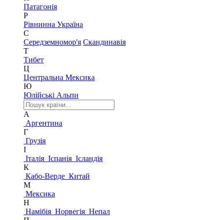
Патагонія
Р
Рівнинна Україна
С
Середземномор'я
Скандинавія
Т
Тибет
Ц
Центральна Мексика
Ю
Юлійські Альпи
А
Аргентина
Г
Грузія
І
Італія
Іспанія
Ісландія
К
Кабо-Верде
Китай
М
Мексика
Н
Намібія
Норвегія
Непал