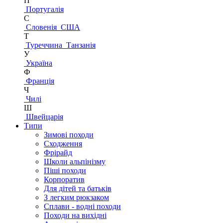
П
Португалія
С
Словенія
США
Т
Туреччина
Танзанія
У
Україна
Ф
Франція
Ч
Чилі
Ш
Швейцарія
Типи
Зимові походи
Сходження
Фрірайд
Школи альпінізму
Піші походи
Корпоратив
Для дітей та батьків
З легким рюкзаком
Сплави - водні походи
Походи на вихідні