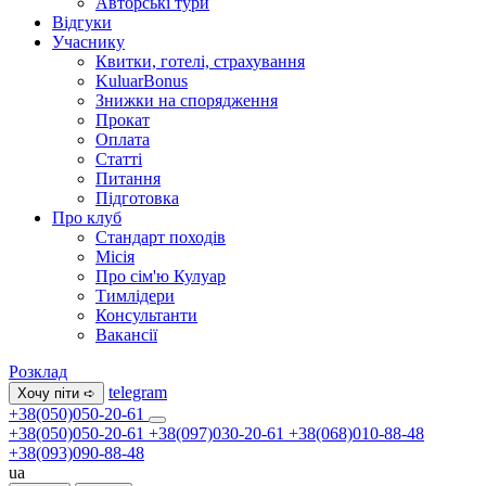
Авторські тури
Відгуки
Учаснику
Квитки, готелі, страхування
KuluarBonus
Знижки на спорядження
Прокат
Оплата
Статті
Питання
Підготовка
Про клуб
Стандарт походів
Місія
Про сім'ю Кулуар
Тимлідери
Консультанти
Вакансії
Розклад
telegram
Хочу піти ➪
+38(050)050-20-61
+38(050)050-20-61
+38(097)030-20-61
+38(068)010-88-48
+38(093)090-88-48
ua