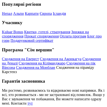
Популярні регіони
Непал
Альпи
Карпати
Європа
Ісландія
Учаснику
Kuluar Bonus
Квитки, готелі, страхування
Знижки на
спорядження
Прокат спорядження
Оплата програм
Блог про
гори
Подарунковий сертифікат
Програма "Сім вершин"
Сходження на Еверест
Сходження на Аконкагуа
Сходження
на Деналі
Сходження на Кіліманджаро
Сходження на пік
Вінсона
Сходження на Монблан
Сходження на піраміду
Карстенз
Гарантія засновника
Ми ростемо, розвиваємось та відкриваємо нові напрямки. Як і
всі, хто розвивається - ми не застраховані від помилок. Якщо у
Вас є зауваження чи побажання, Ви можете написати одразу
мені. Контакти
тут