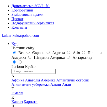
Допомагаємо ЗСУ 🇺🇦
Корпоративи
З місцевими гідами
Прокат
Подарунковий сертифікат
Контакти
kuluar
k
u
l
u
a
r
p
o
h
o
d
.
c
o
m
Куди
Частини світу
Все
Європа
Африка
Азія
Північна
Америка
Південна Америка
Антарктида
Регіони
Країни
А
Африка
Анатолія
Америка
Атлантичні острови
Атлантичне узбережжя
Альпи
Анди
Г
Гімалаї
К
Кавказ
Карпати
П