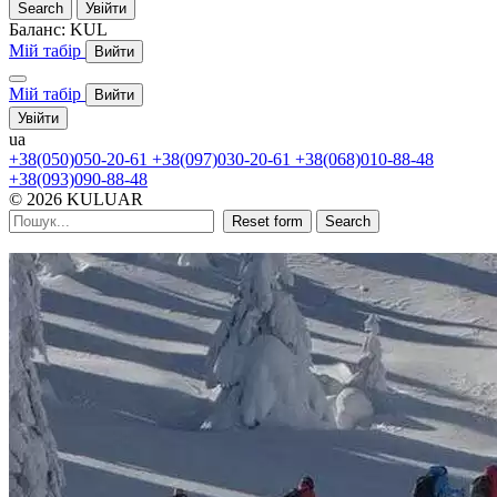
Search
Увійти
Баланс:
KUL
Мій табір
Вийти
Мій табір
Вийти
Увійти
ua
+38(050)050-20-61
+38(097)030-20-61
+38(068)010-88-48
+38(093)090-88-48
© 2026 KULUAR
Reset form
Search