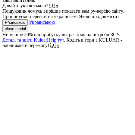
ваші запитання.
Давайте українською? 🇺🇦
Пошуковик чомусь вирішив показати вам ру-версію сайту.
Пропонуємо перейти на українську! Якою продовжити?
Українською
Р*сійською
close modal
Не менше 20% від прибутку витрачаємо на потреби ЗСУ.
Деталі та звіти KuluarHelp тут
. Ходіть в гори з KULUAR -
наближайте перемогу! 🇺🇦