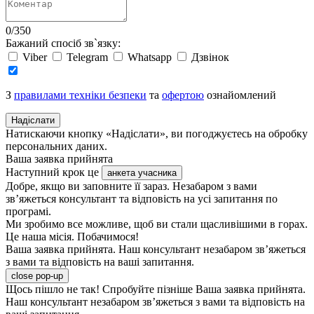
0
/
350
Бажаний спосіб зв`язку:
Viber
Telegram
Whatsapp
Дзвінок
З
правилами техніки безпеки
та
офертою
ознайомлений
Надіслати
Натискаючи кнопку «Надіслати», ви погоджуєтесь на обробку
персональних даних.
Ваша заявка прийнята
Наступний крок це
анкета учасника
Добре, якщо ви заповните її зараз. Незабаром з вами
зв’яжеться консультант та відповість на усі запитання по
програмі.
Ми зробимо все можливе, щоб ви стали щасливішими в горах.
Це наша місія. Побачимося!
Ваша заявка прийнята. Наш консультант незабаром зв’яжеться
з вами та відповість на ваші запитання.
close pop-up
Щось пішло не так! Спробуйте пізніше
Ваша заявка прийнята.
Наш консультант незабаром зв’яжеться з вами та відповість на