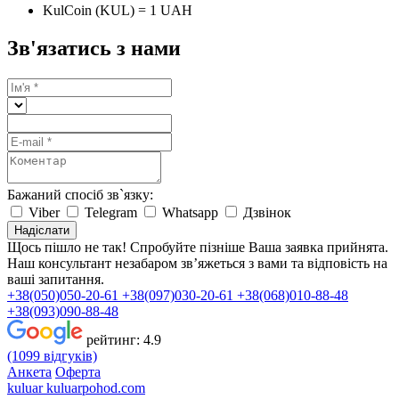
KulCoin (KUL) = 1 UAH
Зв'язатись з нами
Бажаний спосіб зв`язку:
Viber
Telegram
Whatsapp
Дзвінок
Надіслати
Щось пішло не так! Спробуйте пізніше
Ваша заявка прийнята.
Наш консультант незабаром зв’яжеться з вами та відповість на
ваші запитання.
+38(050)050-20-61
+38(097)030-20-61
+38(068)010-88-48
+38(093)090-88-48
рейтинг:
4.9
(1099 відгуків)
Анкета
Оферта
kuluar
k
u
l
u
a
r
p
o
h
o
d
.
c
o
m