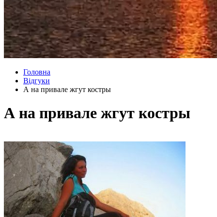
Головна
Відгуки
А на привале жгут костры
А на привале жгут костры