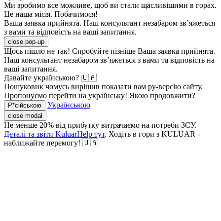
Ми зробимо все можливе, щоб ви стали щасливішими в горах.
Це наша місія. Побачимося!
Ваша заявка прийнята. Наш консультант незабаром зв’яжеться
з вами та відповість на ваші запитання.
close pop-up
Щось пішло не так! Спробуйте пізніше
Ваша заявка прийнята.
Наш консультант незабаром зв’яжеться з вами та відповість на
ваші запитання.
Давайте українською? 🇺🇦
Пошуковик чомусь вирішив показати вам ру-версію сайту.
Пропонуємо перейти на українську! Якою продовжити?
Українською
Р*сійською
close modal
Не менше 20% від прибутку витрачаємо на потреби ЗСУ.
Деталі та звіти KuluarHelp тут
. Ходіть в гори з KULUAR -
наближайте перемогу! 🇺🇦