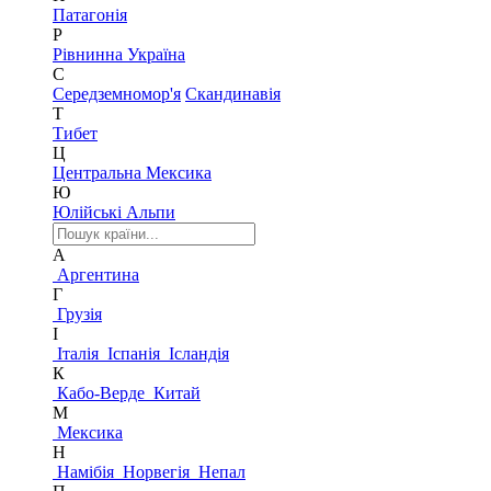
Патагонія
Р
Рівнинна Україна
С
Середземномор'я
Скандинавія
Т
Тибет
Ц
Центральна Мексика
Ю
Юлійські Альпи
А
Аргентина
Г
Грузія
І
Італія
Іспанія
Ісландія
К
Кабо-Верде
Китай
М
Мексика
Н
Намібія
Норвегія
Непал