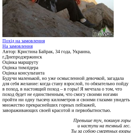
Похід на замовлення
На замовлення
Автор: Кристина Байрак, 34 года, Украина,
г.Днепродзержинск
Оцінка маршруту
Оцінка тимлідера
Оцінка консультанта
Будучи маленькой, но уже осмысленной девочкой, загадала
для себя желание: когда стану взрослой, то обязательно пойду
в поход, в настоящий поход – в горы! Я мечтала о том, что
поход будет не единственным, что смогу своими ногами
пройти ни одну тысячу километров и своими глазами увидеть
множество прекраснейших горных пейзажей,
завораживающих своей красотой и первобытностью.
Превыше туч, покинув горы
и наступи на темный лес.
Ты за собою смертных взоры