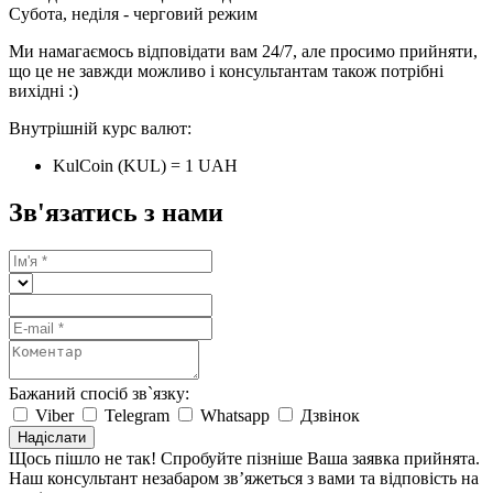
Субота, неділя - черговий режим
Ми намагаємось відповідати вам 24/7, але просимо прийняти,
що це не завжди можливо і консультантам також потрібні
вихідні :)
Внутрішній курс валют:
KulCoin (KUL) = 1 UAH
Зв'язатись з нами
Бажаний спосіб зв`язку:
Viber
Telegram
Whatsapp
Дзвінок
Надіслати
Щось пішло не так! Спробуйте пізніше
Ваша заявка прийнята.
Наш консультант незабаром зв’яжеться з вами та відповість на