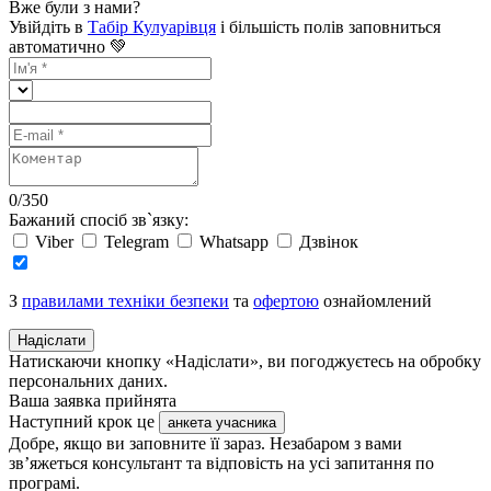
Вже були з нами?
Увійдіть в
Табір Кулуарівця
і більшість полів заповниться
автоматично 💚
0
/
350
Бажаний спосіб зв`язку:
Viber
Telegram
Whatsapp
Дзвінок
З
правилами техніки безпеки
та
офертою
ознайомлений
Надіслати
Натискаючи кнопку «Надіслати», ви погоджуєтесь на обробку
персональних даних.
Ваша заявка прийнята
Наступний крок це
анкета учасника
Добре, якщо ви заповните її зараз. Незабаром з вами
зв’яжеться консультант та відповість на усі запитання по
програмі.