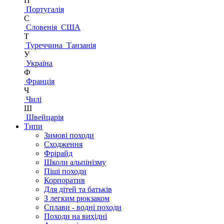
П
Португалія
С
Словенія
США
Т
Туреччина
Танзанія
У
Україна
Ф
Франція
Ч
Чилі
Ш
Швейцарія
Типи
Зимові походи
Сходження
Фрірайд
Школи альпінізму
Піші походи
Корпоратив
Для дітей та батьків
З легким рюкзаком
Сплави - водні походи
Походи на вихідні