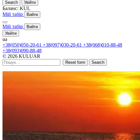
Search
Увійти
Баланс:
KUL
Мій табір
Вийти
Мій табір
Вийти
Увійти
ua
+38(050)050-20-61
+38(097)030-20-61
+38(068)010-88-48
+38(093)090-88-48
© 2026 KULUAR
Reset form
Search