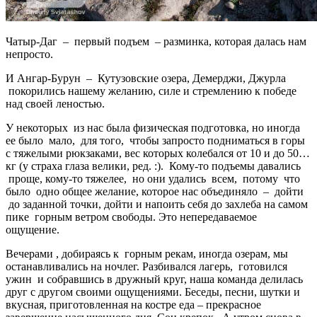
Чатыр-Даг – первый подъем – разминка, которая далась нам
непросто.
И Ангар-Бурун – Кутузовские озера, Демерджи, Джурла
покорились нашему желанию, силе и стремлению к победе
над своей леностью.
У некоторых из нас была физическая подготовка, но иногда
ее было мало, для того, чтобы запросто подниматься в горы
с тяжелыми рюкзаками, вес которых колебался от 10 и до 50…
кг (у страха глаза велики, ред. :). Кому-то подъемы давались
проще, кому-то тяжелее, но они удались всем, потому что
было одно общее желание, которое нас объединяло – дойти
до заданной точки, дойти и напоить себя до захлеба на самом
пике горным ветром свободы. Это непередаваемое
ощущение.
Вечерами , добираясь к горным рекам, иногда озерам, мы
останавливались на ночлег. Разбивался лагерь, готовился
ужин и собравшись в дружный круг, наша команда делилась
друг с другом своими ощущениями. Беседы, песни, шутки и
вкусная, приготовленная на костре еда – прекрасное