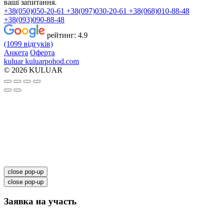
ваші запитання.
+38(050)050-20-61
+38(097)030-20-61
+38(068)010-88-48
+38(093)090-88-48
рейтинг:
4.9
(1099 відгуків)
Анкета
Оферта
kuluar
k
u
l
u
a
r
p
o
h
o
d
.
c
o
m
© 2026 KULUAR
close pop-up
close pop-up
Заявка на участь