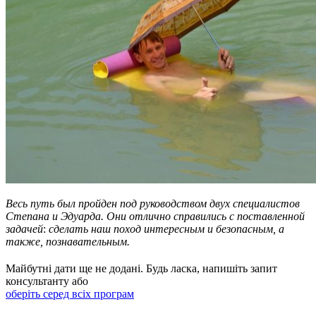
Весь
путь
был
пройден
под
руководством
двух
специалистов
Степана
и
Эдуарда
.
Они
отлично
справились
с
поставленной
задачей
:
сделать
наш
поход
интересным
и
безопасным
,
а
так
же
,
познавательным
.
Майбутні дати ще не додані. Будь ласка, напишіть запит
консультанту або
оберіть серед всіх програм