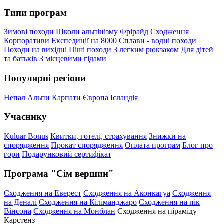
Типи програм
Зимові походи
Школи альпінізму
Фрірайд
Сходження
Корпоративи
Експедиції на 8000
Сплави - водні походи
Походи на вихідні
Піші походи
З легким рюкзаком
Для дітей
та батьків
З місцевими гідами
Популярні регіони
Непал
Альпи
Карпати
Європа
Ісландія
Учаснику
Kuluar Bonus
Квитки, готелі, страхування
Знижки на
спорядження
Прокат спорядження
Оплата програм
Блог про
гори
Подарунковий сертифікат
Програма "Сім вершин"
Сходження на Еверест
Сходження на Аконкагуа
Сходження
на Деналі
Сходження на Кіліманджаро
Сходження на пік
Вінсона
Сходження на Монблан
Сходження на піраміду
Карстенз