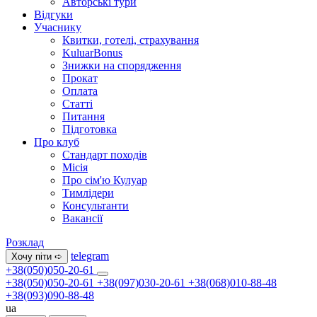
Авторські тури
Відгуки
Учаснику
Квитки, готелі, страхування
KuluarBonus
Знижки на спорядження
Прокат
Оплата
Статті
Питання
Підготовка
Про клуб
Стандарт походів
Місія
Про сім'ю Кулуар
Тимлідери
Консультанти
Вакансії
Розклад
telegram
Хочу піти ➪
+38(050)050-20-61
+38(050)050-20-61
+38(097)030-20-61
+38(068)010-88-48
+38(093)090-88-48
ua