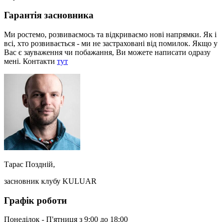
Гарантія засновника
Ми ростемо, розвиваємось та відкриваємо нові напрямки. Як і
всі, хто розвивається - ми не застраховані від помилок. Якщо у
Вас є зауваження чи побажання, Ви можете написати одразу
мені. Контакти
тут
Тарас Поздній,
засновник клубу KULUAR
Графік роботи
Понеділок - П'ятниця з 9:00 до 18:00