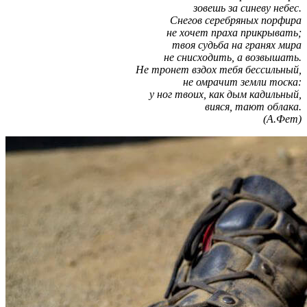
зовешь за синеву небес.
Снегов серебряных порфира
не хочет праха прикрывать;
твоя судьба на гранях мира
не снисходить, а возвышать.
Не тронет вздох тебя бессильный,
не омрачит земли тоска:
у ног твоих, как дым кадильный,
вияся, тают облака.
(А.Фет)