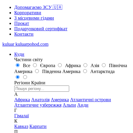
Допомагаємо ЗСУ 🇺🇦
Корпоративи
З місцевими гідами
Прокат
Подарунковий сертифікат
Контакти
kuluar
k
u
l
u
a
r
p
o
h
o
d
.
c
o
m
Куди
Частини світу
Все
Європа
Африка
Азія
Північна
Америка
Південна Америка
Антарктида
Регіони
Країни
А
Африка
Анатолія
Америка
Атлантичні острови
Атлантичне узбережжя
Альпи
Анди
Г
Гімалаї
К
Кавказ
Карпати
П