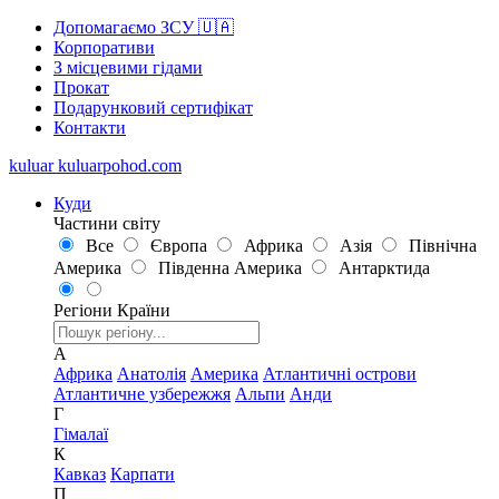
Допомагаємо ЗСУ 🇺🇦
Корпоративи
З місцевими гідами
Прокат
Подарунковий сертифікат
Контакти
kuluar
k
u
l
u
a
r
p
o
h
o
d
.
c
o
m
Куди
Частини світу
Все
Європа
Африка
Азія
Північна
Америка
Південна Америка
Антарктида
Регіони
Країни
А
Африка
Анатолія
Америка
Атлантичні острови
Атлантичне узбережжя
Альпи
Анди
Г
Гімалаї
К
Кавказ
Карпати
П