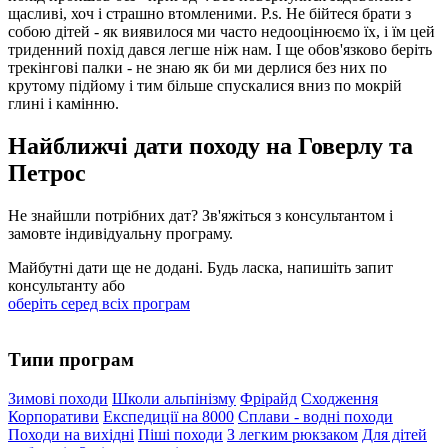
щасливі, хоч і страшно втомленими. P.s. Не бійтеся брати з
собою дітей - як виявилося ми часто недооцінюємо їх, і їм цей
триденний похід дався легше ніж нам. І ще обов'язково беріть
трекінгові палки - не знаю як би ми дерлися без них по
крутому підйому і тим більше спускалися вниз по мокрій
глині ​​і камінню.
Найближчі дати походу на Говерлу та
Петрос
Не знайшли потрібних дат? Зв'яжіться з консультантом і
замовте індивідуальну програму.
Майбутні дати ще не додані. Будь ласка, напишіть запит
консультанту або
оберіть серед всіх програм
Типи програм
Зимові походи
Школи альпінізму
Фрірайд
Сходження
Корпоративи
Експедиції на 8000
Сплави - водні походи
Походи на вихідні
Піші походи
З легким рюкзаком
Для дітей