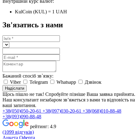
Внутрішній курс валют:
KulCoin (KUL) = 1 UAH
Зв'язатись з нами
Бажаний спосіб зв`язку:
Viber
Telegram
Whatsapp
Дзвінок
Надіслати
Щось пішло не так! Спробуйте пізніше
Ваша заявка прийнята.
Наш консультант незабаром зв’яжеться з вами та відповість на
ваші запитання.
+38(050)050-20-61
+38(097)030-20-61
+38(068)010-88-48
+38(093)090-88-48
рейтинг:
4.9
(1099 відгуків)
Анкета
Оферта