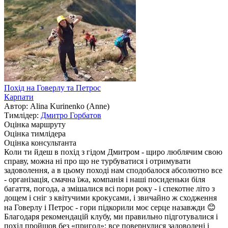
Похід на Говерлу та Петрос
Карпати
Автор: Alina Kurinenko (Anne)
Тимлідер:
Дмитро Горбатов
Оцінка маршруту
Оцінка тимлідера
Оцінка консультанта
Коли ти йдеш в похід з гідом Дмитром - щиро люблячим свою
справу, можна ні про що не турбуватися і отримувати
задоволення, а в цьому поході нам сподобалося абсолютно все
- організація, смачна їжа, компанія і наші посиденьки біля
багаття, погода, а змішалися всі пори року - і спекотне літо з
дощем і сніг з квітучими крокусами, і звичайно ж сходження
на Говерлу і Петрос - гори підкорили моє серце назавжди 😊
Благодаря рекомендацій клубу, ми правильно підготувалися і
похід пройшов без «пригод»: все повернулися задоволені і