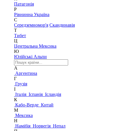
Патагонія
Р
Рівнинна Україна
С
Середземномор'я
Скандинавія
Т
Тибет
Ц
Центральна Мексика
Ю
Юлійські Альпи
А
Аргентина
Г
Грузія
І
Італія
Іспанія
Ісландія
К
Кабо-Верде
Китай
М
Мексика
Н
Намібія
Норвегія
Непал