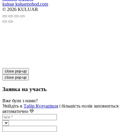
kuluar
k
u
l
u
a
r
p
o
h
o
d
.
c
o
m
© 2026 KULUAR
close pop-up
close pop-up
Заявка на участь
Вже були з нами?
Увійдіть в
Табір Кулуарівця
і більшість полів заповниться
автоматично 💚