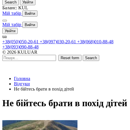
Search
Увійти
Баланс:
KUL
Мій табір
Вийти
Мій табір
Вийти
Увійти
ua
+38(050)050-20-61
+38(097)030-20-61
+38(068)010-88-48
+38(093)090-88-48
© 2026 KULUAR
Reset form
Search
Головна
Відгуки
Не бійтесь брати в похід дітей
Не бійтесь брати в похід дітей