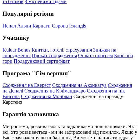
та батьків
З місцевими гідами
Популярні регіони
Непал
Альпи
Карпати
Європа
Ісландія
Учаснику
Kuluar Bonus
Квитки, готелі, страхування
Знижки на
спорядження
Прокат спорядження
Оплата програм
Блог про
гори
Подарунковий сертифікат
Програма "Сім вершин"
Сходження на Еверест
Сходження на Аконкагуа
Сходження
на Деналі
Сходження на Кіліманджаро
Сходження на пік
Вінсона
Сходження на Монблан
Сходження на піраміду
Карстенз
Гарантія засновника
Ми ростемо, розвиваємось та відкриваємо нові напрямки. Як і
всі, хто розвивається - ми не застраховані від помилок. Якщо у
Вас є зауваження чи побажання, Ви можете написати одразу