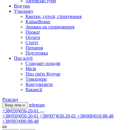
Авторські тури
Відгуки
Учаснику
Квитки, готелі, страхування
KuluarBonus
Знижки на спорядження
Прокат
Оплата
Статті
Питання
Підготовка
Про клуб
Стандарт походів
Місія
Про сім'ю Кулуар
Тимлідери
Консультанти
Вакансії
Розклад
telegram
Хочу піти ➪
+38(050)050-20-61
+38(050)050-20-61
+38(097)030-20-61
+38(068)010-88-48
+38(093)090-88-48
ua