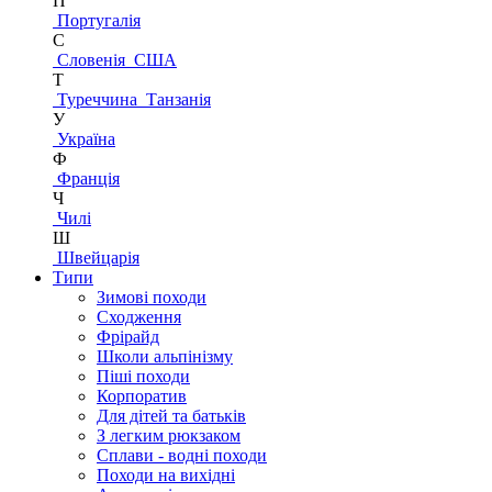
П
Португалія
С
Словенія
США
Т
Туреччина
Танзанія
У
Україна
Ф
Франція
Ч
Чилі
Ш
Швейцарія
Типи
Зимові походи
Сходження
Фрірайд
Школи альпінізму
Піші походи
Корпоратив
Для дітей та батьків
З легким рюкзаком
Сплави - водні походи
Походи на вихідні