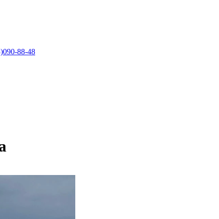
)090-88-48
а