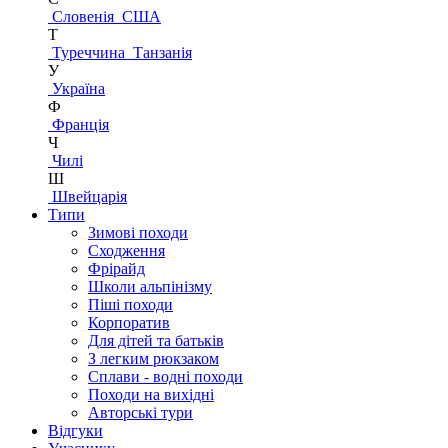
Словенія
США
Т
Туреччина
Танзанія
У
Україна
Ф
Франція
Ч
Чилі
Ш
Швейцарія
Типи
Зимові походи
Сходження
Фрірайд
Школи альпінізму
Піші походи
Корпоратив
Для дітей та батьків
З легким рюкзаком
Сплави - водні походи
Походи на вихідні
Авторські тури
Відгуки