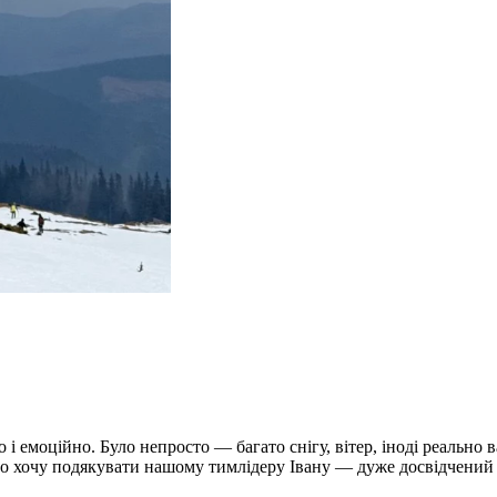
і емоційно. Було непросто — багато снігу, вітер, іноді реально 
о хочу подякувати нашому тимлідеру Івану — дуже досвідчений і