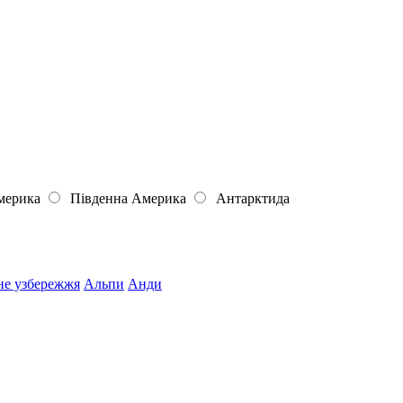
мерика
Південна Америка
Антарктида
не узбережжя
Альпи
Анди