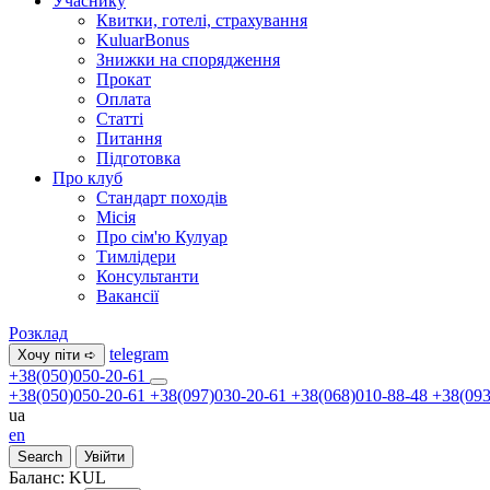
Учаснику
Квитки, готелі, страхування
KuluarBonus
Знижки на спорядження
Прокат
Оплата
Статті
Питання
Підготовка
Про клуб
Стандарт походів
Місія
Про сім'ю Кулуар
Тимлідери
Консультанти
Вакансії
Розклад
telegram
Хочу піти ➪
+38(050)050-20-61
+38(050)050-20-61
+38(097)030-20-61
+38(068)010-88-48
+38(093
ua
en
Search
Увійти
Баланс:
KUL