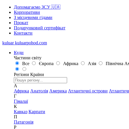
Допомагаємо ЗСУ 🇺🇦
Корпоративи
З місцевими гідами
Прокат
Подарунковий сертифікат
Контакти
kuluar
k
u
l
u
a
r
p
o
h
o
d
.
c
o
m
Куди
Частини світу
Все
Європа
Африка
Азія
Північна А
Регіони
Країни
А
Африка
Анатолія
Америка
Атлантичні острови
Атлантич
Г
Гімалаї
К
Кавказ
Карпати
П
Патагонія
Р