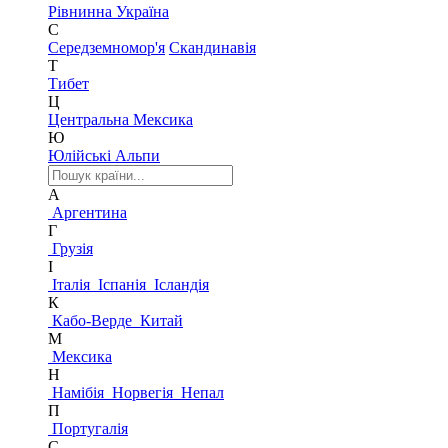
Рівнинна Україна
С
Середземномор'я
Скандинавія
Т
Тибет
Ц
Центральна Мексика
Ю
Юлійські Альпи
А
Аргентина
Г
Грузія
І
Італія
Іспанія
Ісландія
К
Кабо-Верде
Китай
М
Мексика
Н
Намібія
Норвегія
Непал
П
Португалія
С