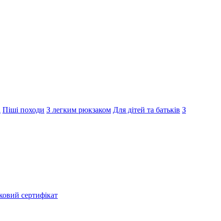
і
Піші походи
З легким рюкзаком
Для дітей та батьків
З
ковий сертифікат