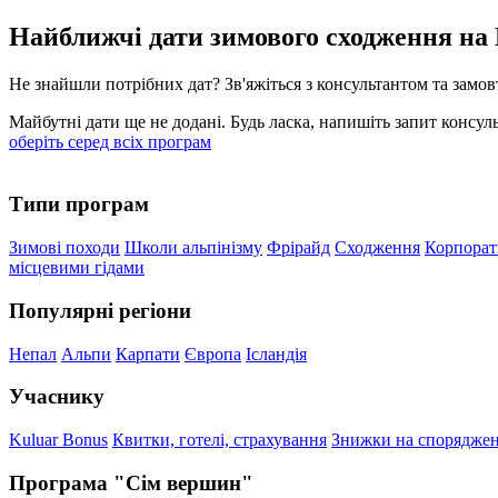
Найближчі дати зимового сходження на 
Не знайшли потрібних дат? Зв'яжіться з консультантом та замов
Майбутні дати ще не додані. Будь ласка, напишіть запит консул
оберіть серед всіх програм
Типи програм
Зимові походи
Школи альпінізму
Фрірайд
Сходження
Корпора
місцевими гідами
Популярні регіони
Непал
Альпи
Карпати
Європа
Ісландія
Учаснику
Kuluar Bonus
Квитки, готелі, страхування
Знижки на спорядже
Програма "Сім вершин"