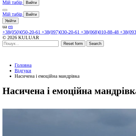
Мій табір
Вийти
Мій табір
Вийти
Увійти
ua
en
+38(050)050-20-61
+38(097)030-20-61
+38(068)010-88-48
+38(093
© 2026 KULUAR
Reset form
Search
Головна
Відгуки
Насичена і емоційна мандрівка
Насичена і емоційна мандрівк