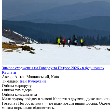
Зимове сходження на Говерлу та Петрос 2026 - в будиночках
Карпати
Автор: Антон Мощинський, Київ
Тимлідер:
Іван Кучерявий
Оцінка маршруту
Оцінка тимлідера
Оцінка консультанта
Мали чудову поїздку в зимові Карпати з друзями, дуже насичено 
Говерла і Петрос взимку — це прям зовсім інший досвід. Окрем
можна нормально відновитись.