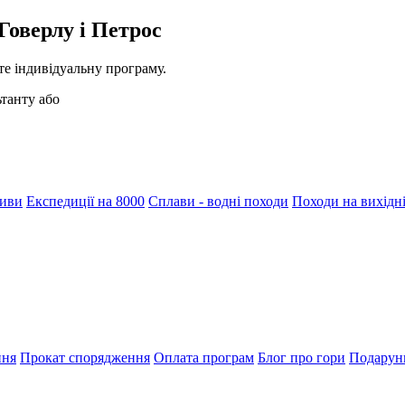
Говерлу і Петрос
те індивідуальну програму.
ьтанту або
тиви
Експедиції на 8000
Сплави - водні походи
Походи на вихідн
ння
Прокат спорядження
Оплата програм
Блог про гори
Подарун