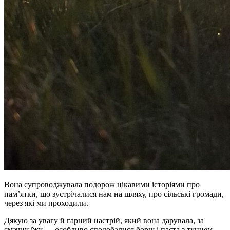
Вона супроводжувала подорож цікавими історіями про
пам’ятки, що зустрічалися нам на шляху, про сільські громади,
через які ми проходили.
Дякую за увагу й гарний настрій, який вона дарувала, за
смачну їжу — особливо сподобалися борщ і паста з тунцем,