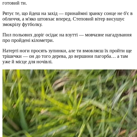
готовий ти.
Рятує те, що йдеш на захід — принаймні зранку сонце не б'є в
обличчя, а м'яко штовхає вперед. Степовий вітер висушує
змокрілу футболку.
Пил польових доріг осідає на взутті — мовчазне нагадування
про пройдені кілометри.
Натерті ноги просять зупинки, але ти вмовляєш їх пройти ще
трішечки — он до того дерева, до вершини пагорба… а там
уже й місце для ночівлі.