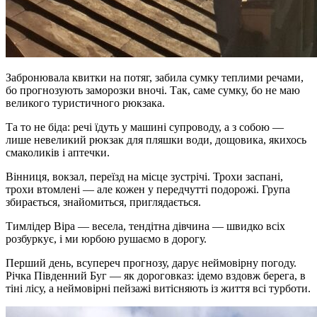
Забронювала квитки на потяг, забила сумку теплими речами,
бо прогнозують заморозки вночі. Так, саме сумку, бо не маю
великого туристичного рюкзака.
Та то не біда: речі їдуть у машині супроводу, а з собою —
лише невеликий рюкзак для пляшки води, дощовика, якихось
смаколиків і аптечки.
Вінниця, вокзал, переїзд на місце зустрічі. Трохи заспані,
трохи втомлені — але кожен у передчутті подорожі. Група
збирається, знайомиться, приглядається.
Тимлідер Віра — весела, тендітна дівчина — швидко всіх
розбуркує, і ми юрбою рушаємо в дорогу.
Перший день, всупереч прогнозу, дарує неймовірну погоду.
Річка Південний Буг — як дороговказ: ідемо вздовж берега, в
тіні лісу, а неймовірні пейзажі витісняють із життя всі турботи.