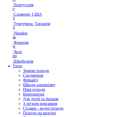
П
Португалія
С
Словенія
США
Т
Туреччина
Танзанія
У
Україна
Ф
Франція
Ч
Чилі
Ш
Швейцарія
Типи
Зимові походи
Сходження
Фрірайд
Школи альпінізму
Піші походи
Корпоратив
Для дітей та батьків
З легким рюкзаком
Сплави - водні походи
Походи на вихідні