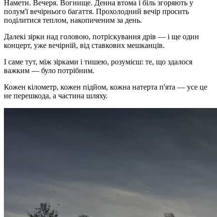
Намети. Вечеря. Вогнище. Денна втома і біль згоряють у
полум'ї вечірнього багаття. Прохолодний вечір просить
поділитися теплом, накопиченим за день.
Далекі зірки над головою, потріскування дрів — і ще один
концерт, уже вечірній, від ставкових мешканців.
І саме тут, між зірками і тишею, розумієш: те, що здалося
важким — було потрібним.
Кожен кілометр, кожен підйом, кожна натерта п'ята — усе це
не перешкода, а частина шляху.