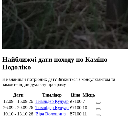
Найближчі дати походу по Каміно
Подоліко
Не знайшли потрібних дат? Зв'яжіться з консультантом та
замовте індивідуальну програму.
Дати
Тимлідер
Ціна
Місць
12.09
-
15.09.26
Тимлідер Кулуар
₴7100
7
26.09
-
29.09.26
Тимлідер Кулуар
₴7100
10
10.10
-
13.10.26
Віра Волошина
₴7100
11