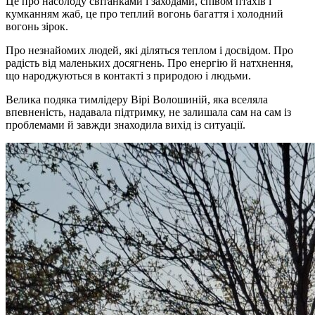
Це про насолоду світанками і заходами, співом птахів і
кумканням жаб, це про теплий вогонь багаття і холодний
вогонь зірок.
Про незнайомих людей, які діляться теплом і досвідом. Про
радість від маленьких досягнень. Про енергію й натхнення,
що народжуються в контакті з природою і людьми.
Велика подяка тимлідеру Вірі Волошиній, яка вселяла
впевненість, надавала підтримку, не залишала сам на сам із
проблемами й завжди знаходила вихід із ситуації.