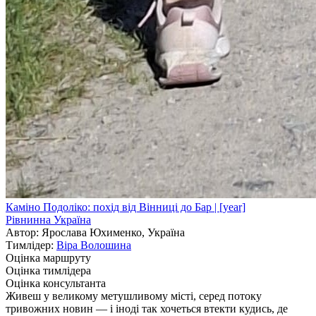
Каміно Подоліко: похід від Вінниці до Бар | [year]
Рівнинна Україна
Автор: Ярослава Юхименко, Україна
Тимлідер:
Віра Волошина
Оцінка маршруту
Оцінка тимлідера
Оцінка консультанта
Живеш у великому метушливому місті, серед потоку
тривожних новин — і іноді так хочеться втекти кудись, де