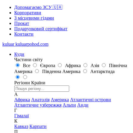
Допомагаємо ЗСУ 🇺🇦
Корпоративи
З місцевими гідами
Прокат
Подарунковий сертифікат
Контакти
kuluar
k
u
l
u
a
r
p
o
h
o
d
.
c
o
m
Куди
Частини світу
Все
Європа
Африка
Азія
Північна
Америка
Південна Америка
Антарктида
Регіони
Країни
А
Африка
Анатолія
Америка
Атлантичні острови
Атлантичне узбережжя
Альпи
Анди
Г
Гімалаї
К
Кавказ
Карпати
П