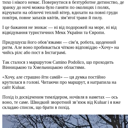
тихо і нікого немає. Повернутися в безтурботне дитинство, де
зранку до ночі можна було ганяти по околицях і полях,
відчувати на обличчі теплий вітер, вдихати на повні груди
повітря, повне запахів квітів, зім’ятої трави й пилу.
І це бажання не зникає — ні від подорожей на море, ні від
відвідування туристичних Мекк України та Європи.
Придушуєш його обов’язками — сім’я, робота, щоденний
ритм. Але воно пробивається чіткою відповіддю «Хочу» на
чийсь рілс або пост в Інстаграмі.
Так сталося з маршрутом Camino Podolico, що проходить
Вінницькою та Хмельницькою областями.
«Хочу, але страшно йти самій» — ця думка постійно
крутилася в голові. Читаючи про маршрут, я натрапила на
сайт Kuluar.
Похід із досвідченим тимлідером, ночівля в наметах — ось
воно, те саме. Швидкий зворотний зв’язок від Kuluar і я вже
складаю список, що брати в похід.