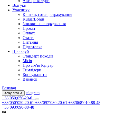
Авторські тури
Відгуки
Учаснику
Квитки, готелі, страхування
KuluarBonus
Знижки на спорядження
Прокат
Оплата
Статті
Питання
Підготовка
Про клуб
Стандарт походів
Місія
Про сім'ю Кулуар
Тимлідери
Консультанти
Вакансії
Розклад
telegram
Хочу піти ➪
+38(050)050-20-61
+38(050)050-20-61
+38(097)030-20-61
+38(068)010-88-48
+38(093)090-88-48
ua