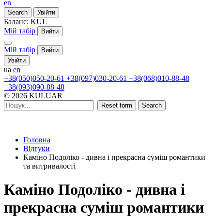
en
Search
Увійти
Баланс:
KUL
Мій табір
Вийти
Мій табір
Вийти
Увійти
ua
en
+38(050)050-20-61
+38(097)030-20-61
+38(068)010-88-48
+38(093)090-88-48
© 2026 KULUAR
Reset form
Search
Головна
Відгуки
Каміно Подоліко - дивна і прекрасна суміш романтики
та витривалості
Каміно Подоліко - дивна і
прекрасна суміш романтики