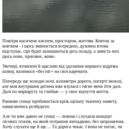
Повітря насичене киснем, простором, життям. Ковток за
ковтком - і щось змінюється всередині, духовна втома
відступає, сірі будні залишаються десь позаду, а замість них
щось нове, приємне, живе.
Увечері, втомлені й щасливі від здолання першого відрізка
шляху, валимося «без ніг» на свої каремати.
Попереду ще холодні ночі, кілометри дороги, натерті мозолі,
але моя внутрішня дитина вже взулася і тягне мене йти далі.
Далі по маршруту та глибше — у своє відчуття життя.
Ранкове сонце пробивається крізь щільну тканину намету,
намагаючись розбудити.
Але ти вже давно не спиш — лежиш і слухаєш концерт
лісових птахів, на який потрапив випадково, без запрошення.
Хочу слухати ще й ще… Та дорога чекає. І вона не питає, чи