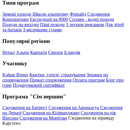
Типи програм
Зимові походи
Школи альпінізму
Фрірайд
Сходження
Корпоративи
Експедиції на 8000
Сплави - водні походи
Походи на вихідні
Піші походи
З легким рюкзаком
Для дітей
та батьків
З місцевими гідами
Популярні регіони
Непал
Альпи
Карпати
Європа
Ісландія
Учаснику
Kuluar Bonus
Квитки, готелі, страхування
Знижки на
спорядження
Прокат спорядження
Оплата програм
Блог про
гори
Подарунковий сертифікат
Програма "Сім вершин"
Сходження на Еверест
Сходження на Аконкагуа
Сходження
на Деналі
Сходження на Кіліманджаро
Сходження на пік
Вінсона
Сходження на Монблан
Сходження на піраміду
Карстенз