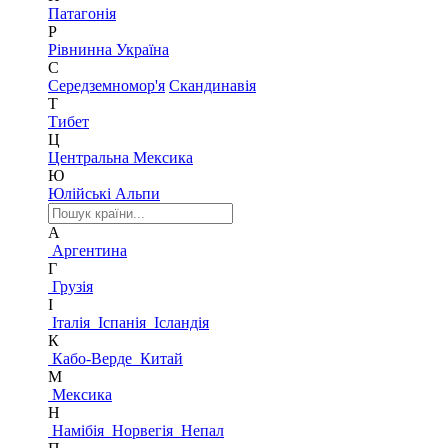
Патагонія
Р
Рівнинна Україна
С
Середземномор'я
Скандинавія
Т
Тибет
Ц
Центральна Мексика
Ю
Юлійські Альпи
А
Аргентина
Г
Грузія
І
Італія
Іспанія
Ісландія
К
Кабо-Верде
Китай
М
Мексика
Н
Намібія
Норвегія
Непал