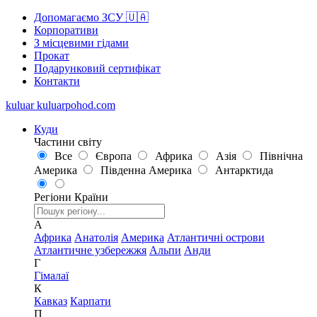
Допомагаємо ЗСУ 🇺🇦
Корпоративи
З місцевими гідами
Прокат
Подарунковий сертифікат
Контакти
kuluar
k
u
l
u
a
r
p
o
h
o
d
.
c
o
m
Куди
Частини світу
Все
Європа
Африка
Азія
Північна
Америка
Південна Америка
Антарктида
Регіони
Країни
А
Африка
Анатолія
Америка
Атлантичні острови
Атлантичне узбережжя
Альпи
Анди
Г
Гімалаї
К
Кавказ
Карпати
П