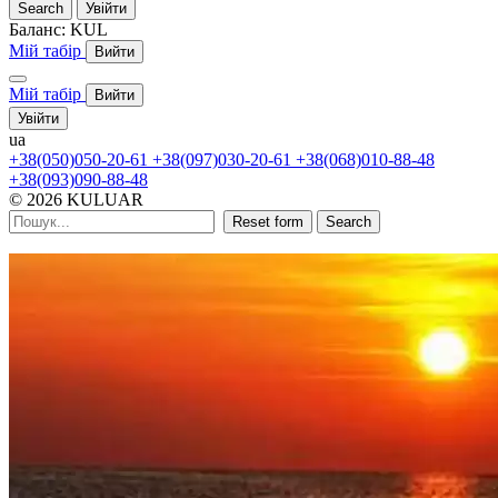
Search
Увійти
Баланс:
KUL
Мій табір
Вийти
Мій табір
Вийти
Увійти
ua
+38(050)050-20-61
+38(097)030-20-61
+38(068)010-88-48
+38(093)090-88-48
© 2026 KULUAR
Reset form
Search