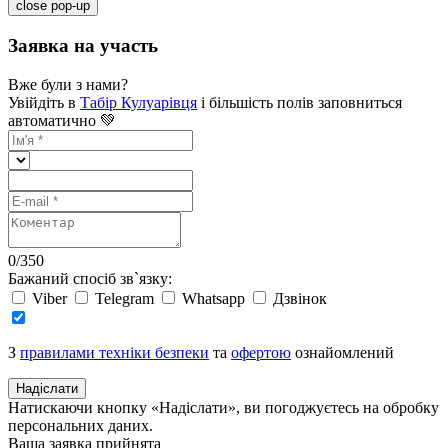
close pop-up
Заявка на участь
Вже були з нами?
Увійдіть в
Табір Кулуарівця
і більшість полів заповниться
автоматично 💚
0
/
350
Бажаний спосіб зв`язку:
Viber
Telegram
Whatsapp
Дзвінок
З
правилами техніки безпеки
та
офертою
ознайомлений
Надіслати
Натискаючи кнопку «Надіслати», ви погоджуєтесь на обробку
персональних даних.
Ваша заявка прийнята