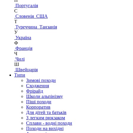
П
Португалія
С
Словенія
США
Т
Туреччина
Танзанія
У
Україна
Ф
Франція
Ч
Чилі
Ш
Швейцарія
Типи
Зимові походи
Сходження
Фрірайд
Школи альпінізму
Піші походи
Корпоратив
Для дітей та батьків
З легким рюкзаком
Сплави - водні походи
Походи на вихідні