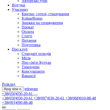
Авторські тури
Відгуки
Учаснику
Квитки, готелі, страхування
KuluarBonus
Знижки на спорядження
Прокат
Оплата
Статті
Питання
Підготовка
Про клуб
Стандарт походів
Місія
Про сім'ю Кулуар
Тимлідери
Консультанти
Вакансії
Розклад
telegram
Хочу піти ➪
+38(050)050-20-61
+38(050)050-20-61
+38(097)030-20-61
+38(068)010-88-48
+38(093)090-88-48
ua