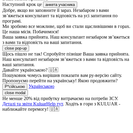
Наступний крок це
анкета учасника
Добре, якщо ви заповните її зараз. Незабаром з вами
зв’яжеться консультант та відповість на усі запитання по
програмі.
Ми зробимо все можливе, щоб ви стали щасливішими в горах.
Це наша місія. Побачимося!
Ваша заявка прийнята. Наш консультант незабаром зв’яжеться
з вами та відповість на ваші запитання.
close pop-up
Щось пішло не так! Спробуйте пізніше
Ваша заявка прийнята.
Наш консультант незабаром зв’яжеться з вами та відповість на
ваші запитання.
Давайте українською? 🇺🇦
Пошуковик чомусь вирішив показати вам ру-версію сайту.
Пропонуємо перейти на українську! Якою продовжити?
Українською
Р*сійською
close modal
Не менше 20% від прибутку витрачаємо на потреби ЗСУ.
Деталі та звіти KuluarHelp тут
. Ходіть в гори з KULUAR -
наближайте перемогу! 🇺🇦