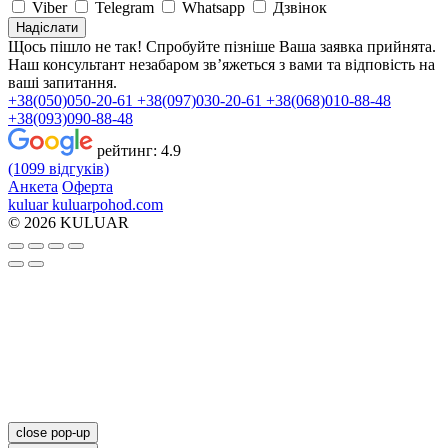
Viber
Telegram
Whatsapp
Дзвінок
Надіслати
Щось пішло не так! Спробуйте пізніше
Ваша заявка прийнята.
Наш консультант незабаром зв’яжеться з вами та відповість на
ваші запитання.
+38(050)050-20-61
+38(097)030-20-61
+38(068)010-88-48
+38(093)090-88-48
рейтинг:
4.9
(1099 відгуків)
Анкета
Оферта
kuluar
k
u
l
u
a
r
p
o
h
o
d
.
c
o
m
© 2026 KULUAR
close pop-up