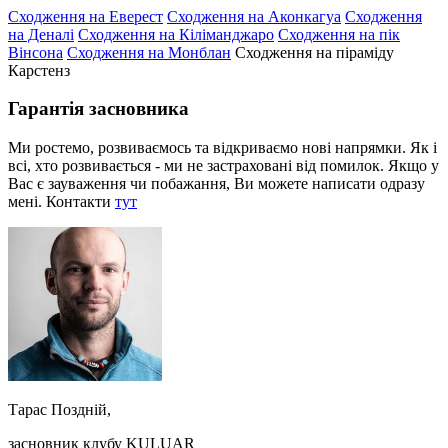
Сходження на Еверест
Сходження на Аконкагуа
Сходження
на Деналі
Сходження на Кіліманджаро
Сходження на пік
Вінсона
Сходження на Монблан
Сходження на піраміду
Карстенз
Гарантія засновника
Ми ростемо, розвиваємось та відкриваємо нові напрямки. Як і
всі, хто розвивається - ми не застраховані від помилок. Якщо у
Вас є зауваження чи побажання, Ви можете написати одразу
мені. Контакти
тут
Тарас Поздній,
засновник клубу KULUAR