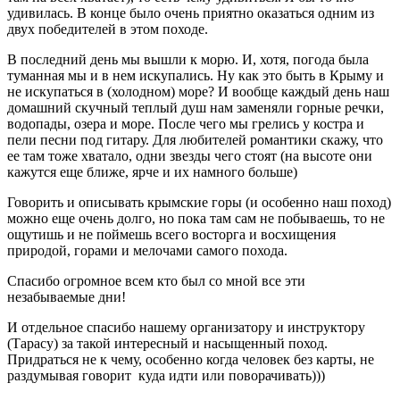
удивилась. В конце было очень приятно оказаться одним из
двух победителей в этом походе.
В последний день мы вышли к морю. И, хотя, погода была
туманная мы и в нем искупались. Ну как это быть в Крыму и
не искупаться в (холодном) море? И вообще каждый день наш
домашний скучный теплый душ нам заменяли горные речки,
водопады, озера и море. После чего мы грелись у костра и
пели песни под гитару. Для любителей романтики скажу, что
ее там тоже хватало, одни звезды чего стоят (на высоте они
кажутся еще ближе, ярче и их намного больше)
Говорить и описывать крымские горы (и особенно наш поход)
можно еще очень долго, но пока там сам не побываешь, то не
ощутишь и не поймешь всего восторга и восхищения
природой, горами и мелочами самого похода.
Спасибо огромное всем кто был со мной все эти
незабываемые дни!
И отдельное спасибо нашему организатору и инструктору
(Тарасу) за такой интересный и насыщенный поход.
Придраться не к чему, особенно когда человек без карты, не
раздумывая говорит куда идти или поворачивать)))