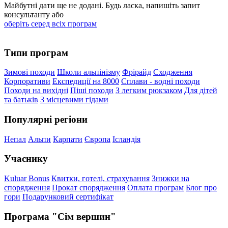
Майбутні дати ще не додані. Будь ласка, напишіть запит
консультанту або
оберіть серед всіх програм
Типи програм
Зимові походи
Школи альпінізму
Фрірайд
Сходження
Корпоративи
Експедиції на 8000
Сплави - водні походи
Походи на вихідні
Піші походи
З легким рюкзаком
Для дітей
та батьків
З місцевими гідами
Популярні регіони
Непал
Альпи
Карпати
Європа
Ісландія
Учаснику
Kuluar Bonus
Квитки, готелі, страхування
Знижки на
спорядження
Прокат спорядження
Оплата програм
Блог про
гори
Подарунковий сертифікат
Програма "Сім вершин"