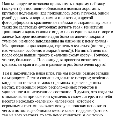
Наш маршрут не позволял привыкнуть к одному пейзажу
(заскучать) и постоянно обновлялся новыми дорогами;
крутыми подъемами (где приходилось лезть паучком, одной
рукой держась за корни, камни или ветки, а другой
фотографировать красивенные пейзажи и старания паучков в
таких же салатовых футболках догнать тебя); тенистыми
тропинками вдоль склона с видом на соседние скалы и море в
далеке (которое последние 2дня было загадочно покрыто
туманом, немного заползавшим на ближние к нему холмы).
Мы проходили два водопада, где нельзя купаться (но что для
нас «нельзя» особенно в жаркий день))). На пятый день мы
после обеда вышли просто к «альпийскому озеру». Голубое,
чистое, большое… Половину дня провести возле него,
купаясь, загорая и играя в разные игры, было очень круто!
Там и закончилась наша игра, где мы искали разные загадки
на маршруте. С этим связаны отдельные истории; особенно
когда наши поиски загадок спрятаных заранее в разных
местах, приводили рядом расположенных туристов в
удивленное или испуганное состояние. Я думаю, что когда ты
отдыхаешь на привале или кушаешь в своем лагере, и на тебя
несется несколько «зеленых» человечков, которые с
огромными глазами рыскают вокруг в поисках непонятно
чего, а потом еще обнимаю вместе какое-то дерево (хотя их
там на всех хватает), то есть чему удивиться. Я бы точно