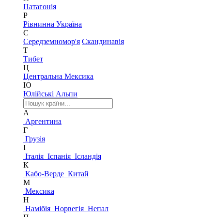
Патагонія
Р
Рівнинна Україна
С
Середземномор'я
Скандинавія
Т
Тибет
Ц
Центральна Мексика
Ю
Юлійські Альпи
А
Аргентина
Г
Грузія
І
Італія
Іспанія
Ісландія
К
Кабо-Верде
Китай
М
Мексика
Н
Намібія
Норвегія
Непал