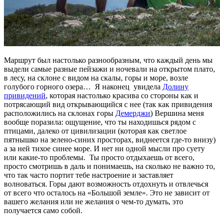
Маршрут был настолько разнообразным, что каждый день мы
выдели самые разные пейзажи и ночевали на открытом плато,
в лесу, на склоне с видом на скалы, горы и море, возле
голубого горного озера… Я наконец увидела
Долину
привидений
, которая настолько красива со стороны как и
потрясающий вид открывающийся с нее (так как привидения
расположились на склонах горы
Демерджи
) Вершина меня
вообще поразила: ощущение, что ты находишься рядом с
птицами, далеко от цивилизации (которая как светлое
пятнышко на зелено-синих просторах, виднеется где-то внизу)
а за ней тихое синее море. И нет ни одной мысли про суету
или какие-то проблемы. Ты просто отдыхаешь от всего,
просто смотришь в даль и понимаешь, на сколько не важно то,
что так часто портит тебе настроение и заставляет
волноваться. Горы дают возможность отдохнуть и отвлечься
от всего что осталось на «Большой земле». Это не зависит от
вашего желания или не желания о чем-то думать, это
получается само собой.