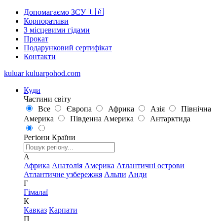
Допомагаємо ЗСУ 🇺🇦
Корпоративи
З місцевими гідами
Прокат
Подарунковий сертифікат
Контакти
kuluar
k
u
l
u
a
r
p
o
h
o
d
.
c
o
m
Куди
Частини світу
Все
Європа
Африка
Азія
Північна
Америка
Південна Америка
Антарктида
Регіони
Країни
А
Африка
Анатолія
Америка
Атлантичні острови
Атлантичне узбережжя
Альпи
Анди
Г
Гімалаї
К
Кавказ
Карпати
П