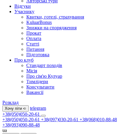
Авторські тури
Відгуки
Учаснику
Квитки, готелі, страхування
KuluarBonus
Знижки на спорядження
Прокат
Оплата
Статті
Питання
Підготовка
Про клуб
Стандарт походів
Місія
Про сім'ю Кулуар
Тимлідери
Консультанти
Вакансії
Розклад
telegram
Хочу піти ➪
+38(050)050-20-61
+38(050)050-20-61
+38(097)030-20-61
+38(068)010-88-48
+38(093)090-88-48
ua