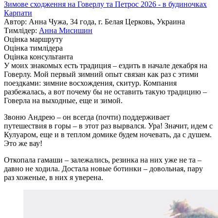
Зимове сходження на Говерлу та Петрос 2026 - в будиночках
Карпати
Автор: Анна Чужа, 34 года, г. Белая Церковь, Украина
Тимлідер:
Анна Мисишин
Оцінка маршруту
Оцінка тимлідера
Оцінка консультанта
У моих знакомых есть традиция – ездить в начале декабря на
Говерлу. Мой первый зимний опыт связан как раз с этими
поездками: зимние восхождения, скитур. Компания
разбежалась, а вот почему бы не оставить такую традицию –
Говерла на выходные, еще и зимой.
Звоню Андрею – он всегда (почти) поддерживает
путешествия в горы – в этот раз вырвался. Ура! Значит, идем с
Кулуаром, еще и в теплом домике будем ночевать, да с душем.
Это же вау!
Откопала гамаши – залежались, резинка на них уже не та –
давно не ходила. Достала новые ботинки – довольная, пару
раз хоженые, в них я уверена.