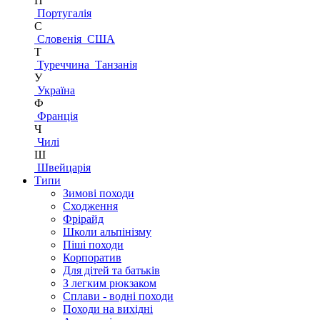
П
Португалія
С
Словенія
США
Т
Туреччина
Танзанія
У
Україна
Ф
Франція
Ч
Чилі
Ш
Швейцарія
Типи
Зимові походи
Сходження
Фрірайд
Школи альпінізму
Піші походи
Корпоратив
Для дітей та батьків
З легким рюкзаком
Сплави - водні походи
Походи на вихідні