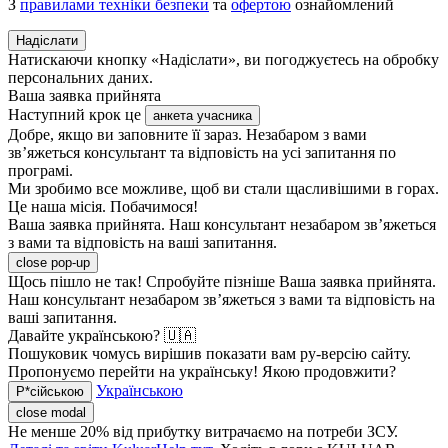
З
правилами техніки безпеки
та
офертою
ознайомлений
Надіслати
Натискаючи кнопку «Надіслати», ви погоджуєтесь на обробку
персональних даних.
Ваша заявка прийнята
Наступний крок це
анкета учасника
Добре, якщо ви заповните її зараз. Незабаром з вами
зв’яжеться консультант та відповість на усі запитання по
програмі.
Ми зробимо все можливе, щоб ви стали щасливішими в горах.
Це наша місія. Побачимося!
Ваша заявка прийнята. Наш консультант незабаром зв’яжеться
з вами та відповість на ваші запитання.
close pop-up
Щось пішло не так! Спробуйте пізніше
Ваша заявка прийнята.
Наш консультант незабаром зв’яжеться з вами та відповість на
ваші запитання.
Давайте українською? 🇺🇦
Пошуковик чомусь вирішив показати вам ру-версію сайту.
Пропонуємо перейти на українську! Якою продовжити?
Українською
Р*сійською
close modal
Не менше 20% від прибутку витрачаємо на потреби ЗСУ.