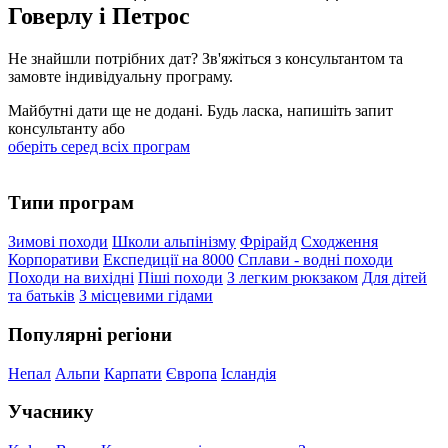
Говерлу і Петрос
Не знайшли потрібних дат? Зв'яжіться з консультантом та
замовте індивідуальну програму.
Майбутні дати ще не додані. Будь ласка, напишіть запит
консультанту або
оберіть серед всіх програм
Типи програм
Зимові походи
Школи альпінізму
Фрірайд
Сходження
Корпоративи
Експедиції на 8000
Сплави - водні походи
Походи на вихідні
Піші походи
З легким рюкзаком
Для дітей
та батьків
З місцевими гідами
Популярні регіони
Непал
Альпи
Карпати
Європа
Ісландія
Учаснику