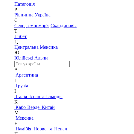
Патагонія
Р
Рівнинна Україна
С
Середземномор'я
Скандинавія
Т
Тибет
Ц
Центральна Мексика
Ю
Юлійські Альпи
А
Аргентина
Г
Грузія
І
Італія
Іспанія
Ісландія
К
Кабо-Верде
Китай
М
Мексика
Н
Намібія
Норвегія
Непал