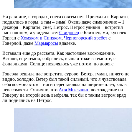
На равнине, в городах, снега совсем нет. Приехали в Карпаты,
поднялись в горы, а там – зима! Очень даже символично – 1
декабря – Карпаты, снег, Петрос. Петрос удивил – встретил
нас солнцем, я увидела все:
Свидовец
с Близнецами, кусочек
Горган с
Хомяком и Синяком
,
Черногорский хребет
с
Говерлой, даже
Мармаросы
вдалеке.
Вставали еще до рассвета. Как настоящее восхождение.
Встали, еще темно, собрались, вышли тоже в темноте, с
фонариками. Солнце появлялось уже потом, по дороге.
Говерла решила нас встретить сурово. Ветер, туман, ничего не
видно, холодно. Ветер был такой сильный, что я чувствовала
себя космонавтом – ноги переставляла на ширине плеч, как в
невесомости. Отлично, что
Аня Мысышин
восхождение на
Говерлу на второй день выбрала, так бы с таким ветром вряд
ли поднялись на Петрос.