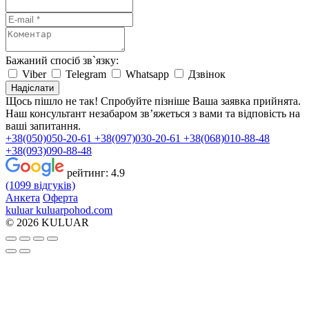
Бажаний спосіб зв`язку:
Viber
Telegram
Whatsapp
Дзвінок
Надіслати
Щось пішло не так! Спробуйте пізніше
Ваша заявка прийнята.
Наш консультант незабаром зв’яжеться з вами та відповість на
ваші запитання.
+38(050)050-20-61
+38(097)030-20-61
+38(068)010-88-48
+38(093)090-88-48
рейтинг:
4.9
(1099 відгуків)
Анкета
Оферта
kuluar
k
u
l
u
a
r
p
o
h
o
d
.
c
o
m
© 2026 KULUAR