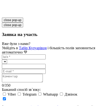
close pop-up
close pop-up
Заявка на участь
Вже були з нами?
Увійдіть в
Табір Кулуарівця
і більшість полів заповниться
автоматично 💚
0
/
350
Бажаний спосіб зв`язку:
Viber
Telegram
Whatsapp
Дзвінок