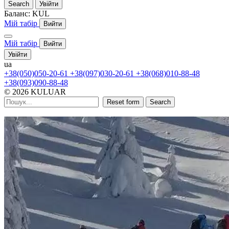
Search
Увійти
Баланс:
KUL
Мій табір
Вийти
Мій табір
Вийти
Увійти
ua
+38(050)050-20-61
+38(097)030-20-61
+38(068)010-88-48
+38(093)090-88-48
© 2026 KULUAR
Reset form
Search