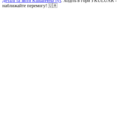
Деталі та звіти KuluarHelp тут
. Ходіть в гори з KULUAR -
наближайте перемогу! 🇺🇦