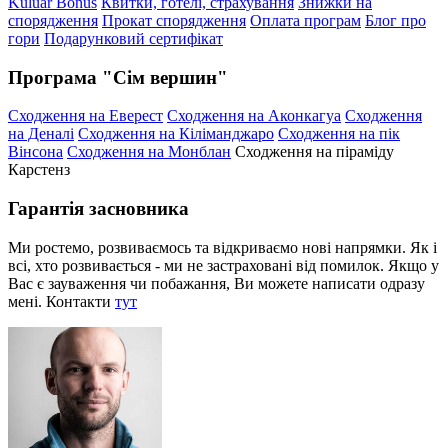
Kuluar Bonus
Квитки, готелі, страхування
Знижки на
спорядження
Прокат спорядження
Оплата програм
Блог про
гори
Подарунковий сертифікат
Програма "Сім вершин"
Сходження на Еверест
Сходження на Аконкагуа
Сходження
на Деналі
Сходження на Кіліманджаро
Сходження на пік
Вінсона
Сходження на Монблан
Сходження на піраміду
Карстенз
Гарантія засновника
Ми ростемо, розвиваємось та відкриваємо нові напрямки. Як і
всі, хто розвивається - ми не застраховані від помилок. Якщо у
Вас є зауваження чи побажання, Ви можете написати одразу
мені. Контакти
тут