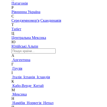
Патагонія
Р
Рівнинна Україна
С
Середземномор'я
Скандинавія
Т
Тибет
Ц
Центральна Мексика
Ю
Юлійські Альпи
А
Аргентина
Г
Грузія
І
Італія
Іспанія
Ісландія
К
Кабо-Верде
Китай
М
Мексика
Н
Намібія
Норвегія
Непал