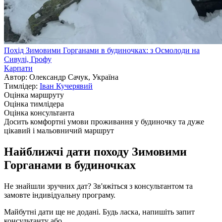
Похід Зимовими Горганами в будиночках: з Осмолоди на
Сивулі, Грофу
Карпати
Автор: Олександр Сачук, Україна
Тимлідер:
Іван Кучерявий
Оцінка маршруту
Оцінка тимлідера
Оцінка консультанта
Досить комфортні умови проживання у будиночку та дуже
цікавий і мальовничий маршрут
Найближчі дати походу Зимовими
Горганами в будиночках
Не знайшли зручних дат? Зв'яжіться з консультантом та
замовте індивідуальну програму.
Майбутні дати ще не додані. Будь ласка, напишіть запит
консультанту або