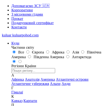
Допомагаємо ЗСУ 🇺🇦
Корпоративи
З місцевими гідами
Прокат
Подарунковий сертифікат
Контакти
kuluar
k
u
l
u
a
r
p
o
h
o
d
.
c
o
m
Куди
Частини світу
Все
Європа
Африка
Азія
Північна
Америка
Південна Америка
Антарктида
Регіони
Країни
А
Африка
Анатолія
Америка
Атлантичні острови
Атлантичне узбережжя
Альпи
Анди
Г
Гімалаї
К
Кавказ
Карпати
П