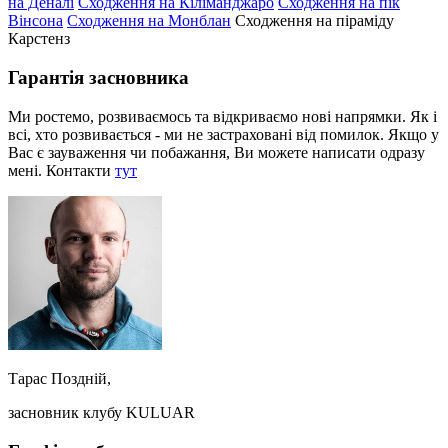
на Деналі
Сходження на Кіліманджаро
Сходження на пік
Вінсона
Сходження на Монблан
Сходження на піраміду
Карстенз
Гарантія засновника
Ми ростемо, розвиваємось та відкриваємо нові напрямки. Як і
всі, хто розвивається - ми не застраховані від помилок. Якщо у
Вас є зауваження чи побажання, Ви можете написати одразу
мені. Контакти
тут
Тарас Поздній,
засновник клубу KULUAR