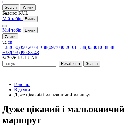
en
Search
Увійти
Баланс:
KUL
Мій табір
Вийти
Мій табір
Вийти
Увійти
ua
en
+38(050)050-20-61
+38(097)030-20-61
+38(068)010-88-48
+38(093)090-88-48
© 2026 KULUAR
Reset form
Search
Головна
Відгуки
Дуже цікавий і мальовничий маршрут
Дуже цікавий і мальовничий
маршрут