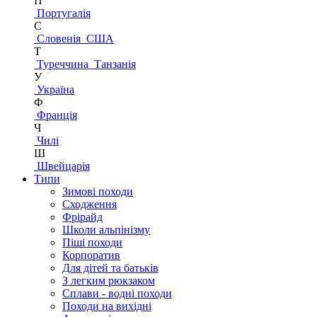
П
Португалія
С
Словенія
США
Т
Туреччина
Танзанія
У
Україна
Ф
Франція
Ч
Чилі
Ш
Швейцарія
Типи
Зимові походи
Сходження
Фрірайд
Школи альпінізму
Піші походи
Корпоратив
Для дітей та батьків
З легким рюкзаком
Сплави - водні походи
Походи на вихідні