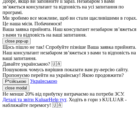
Добре, якщо ви заповните її зараз. Незабаром з вами
зв’яжеться консультант та відповість на усі запитання по
програмі.
Ми зробимо все можливе, щоб ви стали щасливішими в горах.
Це наша місія. Побачимося!
Ваша заявка прийнята. Наш консультант незабаром зв’яжеться
з вами та відповість на ваші запитання.
close pop-up
Щось пішло не так! Спробуйте пізніше
Ваша заявка прийнята.
Наш консультант незабаром зв’яжеться з вами та відповість на
ваші запитання.
Давайте українською? 🇺🇦
Пошуковик чомусь вирішив показати вам ру-версію сайту.
Пропонуємо перейти на українську! Якою продовжити?
Українською
Р*сійською
close modal
Не менше 20% від прибутку витрачаємо на потреби ЗСУ.
Деталі та звіти KuluarHelp тут
. Ходіть в гори з KULUAR -
наближайте перемогу! 🇺🇦