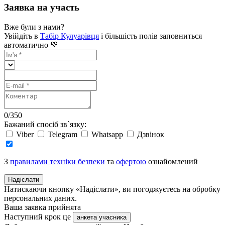
Заявка на участь
Вже були з нами?
Увійдіть в
Табір Кулуарівця
і більшість полів заповниться
автоматично 💚
0
/
350
Бажаний спосіб зв`язку:
Viber
Telegram
Whatsapp
Дзвінок
З
правилами техніки безпеки
та
офертою
ознайомлений
Надіслати
Натискаючи кнопку «Надіслати», ви погоджуєтесь на обробку
персональних даних.
Ваша заявка прийнята
Наступний крок це
анкета учасника