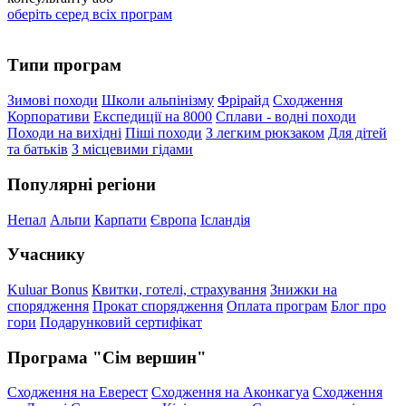
оберіть серед всіх програм
Типи програм
Зимові походи
Школи альпінізму
Фрірайд
Сходження
Корпоративи
Експедиції на 8000
Сплави - водні походи
Походи на вихідні
Піші походи
З легким рюкзаком
Для дітей
та батьків
З місцевими гідами
Популярні регіони
Непал
Альпи
Карпати
Європа
Ісландія
Учаснику
Kuluar Bonus
Квитки, готелі, страхування
Знижки на
спорядження
Прокат спорядження
Оплата програм
Блог про
гори
Подарунковий сертифікат
Програма "Сім вершин"
Сходження на Еверест
Сходження на Аконкагуа
Сходження