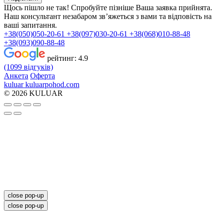
Щось пішло не так! Спробуйте пізніше
Ваша заявка прийнята.
Наш консультант незабаром зв’яжеться з вами та відповість на
ваші запитання.
+38(050)050-20-61
+38(097)030-20-61
+38(068)010-88-48
+38(093)090-88-48
рейтинг:
4.9
(1099 відгуків)
Анкета
Оферта
kuluar
k
u
l
u
a
r
p
o
h
o
d
.
c
o
m
© 2026 KULUAR
close pop-up
close pop-up