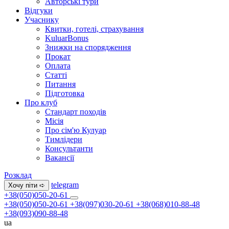
Авторські тури
Відгуки
Учаснику
Квитки, готелі, страхування
KuluarBonus
Знижки на спорядження
Прокат
Оплата
Статті
Питання
Підготовка
Про клуб
Стандарт походів
Місія
Про сім'ю Кулуар
Тимлідери
Консультанти
Вакансії
Розклад
telegram
Хочу піти ➪
+38(050)050-20-61
+38(050)050-20-61
+38(097)030-20-61
+38(068)010-88-48
+38(093)090-88-48
ua