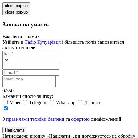
close pop-up
close pop-up
Заявка на участь
Вже були з нами?
Увійдіть в
Табір Кулуарівця
і більшість полів заповниться
автоматично 💚
0
/
350
Бажаний спосіб зв`язку:
Viber
Telegram
Whatsapp
Дзвінок
З
правилами техніки безпеки
та
офертою
ознайомлений
Надіслати
Натискаючи кнопку «Надіслати», ви погоджуєтесь на обробку