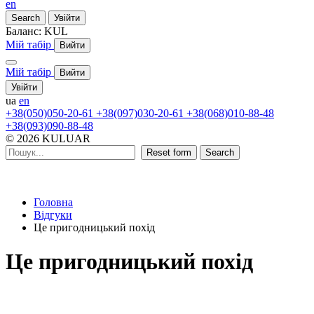
en
Search
Увійти
Баланс:
KUL
Мій табір
Вийти
Мій табір
Вийти
Увійти
ua
en
+38(050)050-20-61
+38(097)030-20-61
+38(068)010-88-48
+38(093)090-88-48
© 2026 KULUAR
Reset form
Search
Головна
Відгуки
Це пригодницький похід
Це пригодницький похід