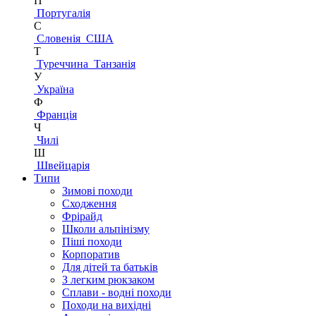
П
Португалія
С
Словенія
США
Т
Туреччина
Танзанія
У
Україна
Ф
Франція
Ч
Чилі
Ш
Швейцарія
Типи
Зимові походи
Сходження
Фрірайд
Школи альпінізму
Піші походи
Корпоратив
Для дітей та батьків
З легким рюкзаком
Сплави - водні походи
Походи на вихідні