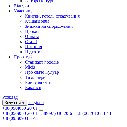
Авторські тури
Відгуки
Учаснику
Квитки, готелі, страхування
KuluarBonus
Знижки на спорядження
Прокат
Оплата
Статті
Питання
Підготовка
Про клуб
Стандарт походів
Місія
Про сім'ю Кулуар
Тимлідери
Консультанти
Вакансії
Розклад
telegram
Хочу піти ➪
+38(050)050-20-61
+38(050)050-20-61
+38(097)030-20-61
+38(068)010-88-48
+38(093)090-88-48
ua