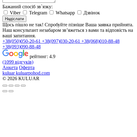
Бажаний спосіб зв`язку:
Viber
Telegram
Whatsapp
Дзвінок
Надіслати
Щось пішло не так! Спробуйте пізніше
Ваша заявка прийнята.
Наш консультант незабаром зв’яжеться з вами та відповість на
ваші запитання.
+38(050)050-20-61
+38(097)030-20-61
+38(068)010-88-48
+38(093)090-88-48
рейтинг:
4.9
(1099 відгуків)
Анкета
Оферта
kuluar
k
u
l
u
a
r
p
o
h
o
d
.
c
o
m
© 2026 KULUAR