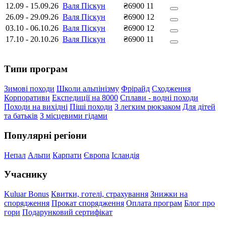
12.09
-
15.09.26
Валя Піскун
₴6900
11
26.09
-
29.09.26
Валя Піскун
₴6900
12
03.10
-
06.10.26
Валя Піскун
₴6900
12
17.10
-
20.10.26
Валя Піскун
₴6900
11
Типи програм
Зимові походи
Школи альпінізму
Фрірайд
Сходження
Корпоративи
Експедиції на 8000
Сплави - водні походи
Походи на вихідні
Піші походи
З легким рюкзаком
Для дітей
та батьків
З місцевими гідами
Популярні регіони
Непал
Альпи
Карпати
Європа
Ісландія
Учаснику
Kuluar Bonus
Квитки, готелі, страхування
Знижки на
спорядження
Прокат спорядження
Оплата програм
Блог про
гори
Подарунковий сертифікат