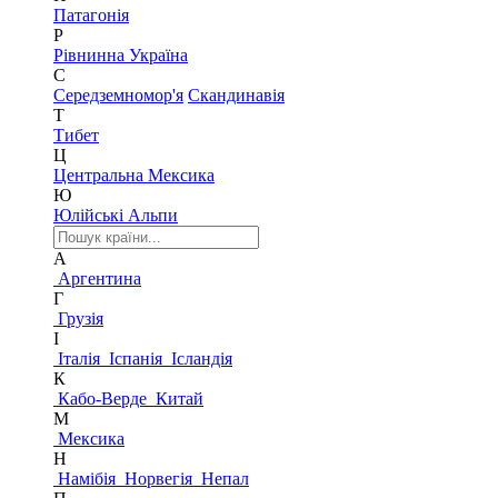
Патагонія
Р
Рівнинна Україна
С
Середземномор'я
Скандинавія
Т
Тибет
Ц
Центральна Мексика
Ю
Юлійські Альпи
А
Аргентина
Г
Грузія
І
Італія
Іспанія
Ісландія
К
Кабо-Верде
Китай
М
Мексика
Н
Намібія
Норвегія
Непал