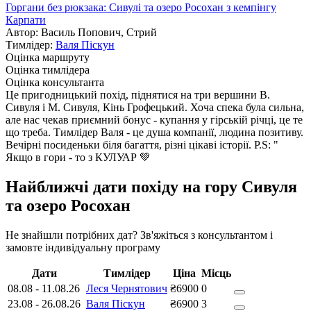
Горгани без рюкзака: Сивулі та озеро Росохан з кемпінгу
Карпати
Автор: Василь Попович, Стрий
Тимлідер:
Валя Піскун
Оцінка маршруту
Оцінка тимлідера
Оцінка консультанта
Це пригодницький похід, піднятися на три вершини В.
Сивуля і М. Сивуля, Кінь Грофецький. Хоча спека була сильна,
але нас чекав приємний бонус - купання у гірській річці, це те
що треба. Тимлідер Валя - це душа компанії, людина позитиву.
Вечірні посиденьки біля багаття, різні цікаві історії. P.S: "
Якщо в гори - то з КУЛУАР 💚
Найближчі дати похіду на гору Сивуля
та озеро Росохан
Не знайшли потрібних дат? Зв'яжіться з консультантом і
замовте індивідуальну програму
Дати
Тимлідер
Ціна
Місць
08.08
-
11.08.26
Леся Чернятович
₴6900
0
23.08
-
26.08.26
Валя Піскун
₴6900
3