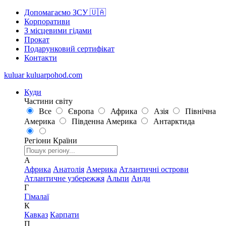
Допомагаємо ЗСУ 🇺🇦
Корпоративи
З місцевими гідами
Прокат
Подарунковий сертифікат
Контакти
kuluar
k
u
l
u
a
r
p
o
h
o
d
.
c
o
m
Куди
Частини світу
Все
Європа
Африка
Азія
Північна
Америка
Південна Америка
Антарктида
Регіони
Країни
А
Африка
Анатолія
Америка
Атлантичні острови
Атлантичне узбережжя
Альпи
Анди
Г
Гімалаї
К
Кавказ
Карпати
П