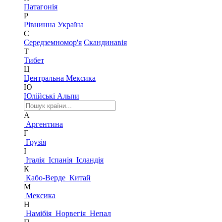
Патагонія
Р
Рівнинна Україна
С
Середземномор'я
Скандинавія
Т
Тибет
Ц
Центральна Мексика
Ю
Юлійські Альпи
А
Аргентина
Г
Грузія
І
Італія
Іспанія
Ісландія
К
Кабо-Верде
Китай
М
Мексика
Н
Намібія
Норвегія
Непал