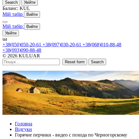
Search
Увійти
Баланс:
KUL
Мій табір
Вийти
Мій табір
Вийти
Увійти
ua
+38(050)050-20-61
+38(097)030-20-61
+38(068)010-88-48
+38(093)090-88-48
© 2026 KULUAR
Reset form
Search
Головна
Відгуки
Горячие перчики - видео с похода по Черногорскому