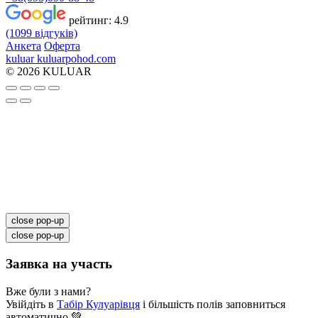
рейтинг:
4.9
(1099 відгуків)
Анкета
Оферта
kuluar
k
u
l
u
a
r
p
o
h
o
d
.
c
o
m
© 2026 KULUAR
close pop-up
close pop-up
Заявка на участь
Вже були з нами?
Увійдіть в
Табір Кулуарівця
і більшість полів заповниться
автоматично 💚