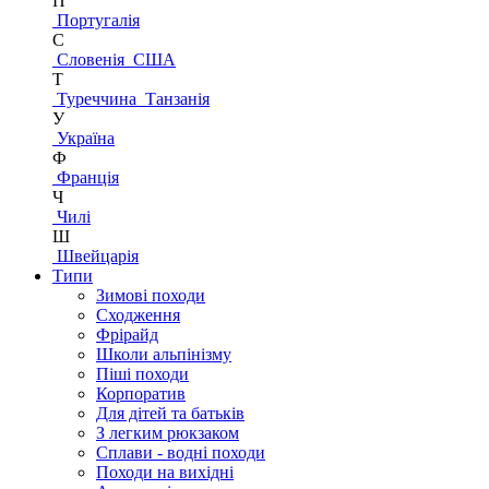
П
Португалія
С
Словенія
США
Т
Туреччина
Танзанія
У
Україна
Ф
Франція
Ч
Чилі
Ш
Швейцарія
Типи
Зимові походи
Сходження
Фрірайд
Школи альпінізму
Піші походи
Корпоратив
Для дітей та батьків
З легким рюкзаком
Сплави - водні походи
Походи на вихідні