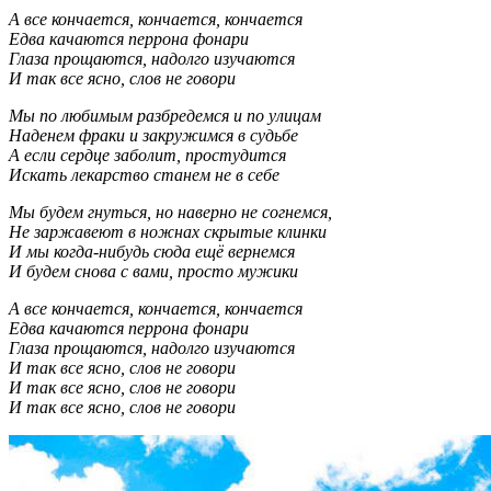
А все кончается, кончается, кончается
Едва качаются перрона фонари
Глаза прощаются, надолго изучаются
И так все ясно, слов не говори
Мы по любимым разбредемся и по улицам
Наденем фраки и закружимся в судьбе
А если сердце заболит, простудится
Искать лекарство станем не в себе
Мы будем гнуться, но наверно не согнемся,
Не заржавеют в ножнах скрытые клинки
И мы когда-нибудь сюда ещё вернемся
И будем снова с вами, просто мужики
А все кончается, кончается, кончается
Едва качаются перрона фонари
Глаза прощаются, надолго изучаются
И так все ясно, слов не говори
И так все ясно, слов не говори
И так все ясно, слов не говори