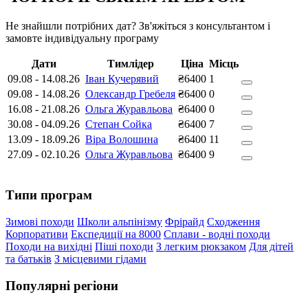
Не знайшли потрібних дат? Зв'яжіться з консультантом і
замовте індивідуальну програму
Дати
Тимлідер
Ціна
Місць
09.08
-
14.08.26
Іван Кучерявий
₴6400
1
09.08
-
14.08.26
Олександр Гребеля
₴6400
0
16.08
-
21.08.26
Ольга Журавльова
₴6400
0
30.08
-
04.09.26
Степан Сойка
₴6400
7
13.09
-
18.09.26
Віра Волошина
₴6400
11
27.09
-
02.10.26
Ольга Журавльова
₴6400
9
Типи програм
Зимові походи
Школи альпінізму
Фрірайд
Сходження
Корпоративи
Експедиції на 8000
Сплави - водні походи
Походи на вихідні
Піші походи
З легким рюкзаком
Для дітей
та батьків
З місцевими гідами
Популярні регіони