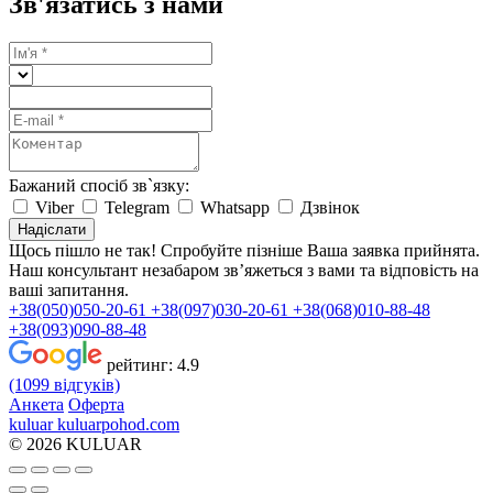
Зв'язатись з нами
Бажаний спосіб зв`язку:
Viber
Telegram
Whatsapp
Дзвінок
Надіслати
Щось пішло не так! Спробуйте пізніше
Ваша заявка прийнята.
Наш консультант незабаром зв’яжеться з вами та відповість на
ваші запитання.
+38(050)050-20-61
+38(097)030-20-61
+38(068)010-88-48
+38(093)090-88-48
рейтинг:
4.9
(1099 відгуків)
Анкета
Оферта
kuluar
k
u
l
u
a
r
p
o
h
o
d
.
c
o
m
© 2026 KULUAR