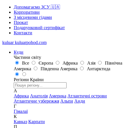
Допомагаємо ЗСУ 🇺🇦
Корпоративи
З місцевими гідами
Прокат
Подарунковий сертифікат
Контакти
kuluar
k
u
l
u
a
r
p
o
h
o
d
.
c
o
m
Куди
Частини світу
Все
Європа
Африка
Азія
Північна
Америка
Південна Америка
Антарктида
Регіони
Країни
А
Африка
Анатолія
Америка
Атлантичні острови
Атлантичне узбережжя
Альпи
Анди
Г
Гімалаї
К
Кавказ
Карпати
П