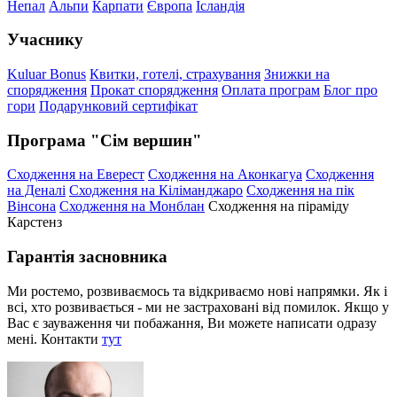
Непал
Альпи
Карпати
Європа
Ісландія
Учаснику
Kuluar Bonus
Квитки, готелі, страхування
Знижки на
спорядження
Прокат спорядження
Оплата програм
Блог про
гори
Подарунковий сертифікат
Програма "Сім вершин"
Сходження на Еверест
Сходження на Аконкагуа
Сходження
на Деналі
Сходження на Кіліманджаро
Сходження на пік
Вінсона
Сходження на Монблан
Сходження на піраміду
Карстенз
Гарантія засновника
Ми ростемо, розвиваємось та відкриваємо нові напрямки. Як і
всі, хто розвивається - ми не застраховані від помилок. Якщо у
Вас є зауваження чи побажання, Ви можете написати одразу
мені. Контакти
тут