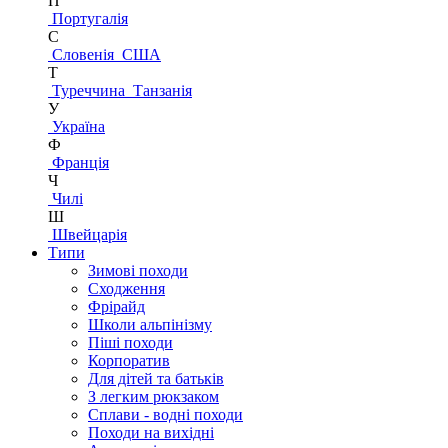
П
Португалія
С
Словенія
США
Т
Туреччина
Танзанія
У
Україна
Ф
Франція
Ч
Чилі
Ш
Швейцарія
Типи
Зимові походи
Сходження
Фрірайд
Школи альпінізму
Піші походи
Корпоратив
Для дітей та батьків
З легким рюкзаком
Сплави - водні походи
Походи на вихідні