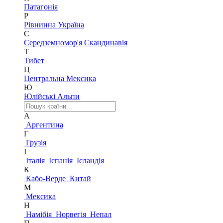
Патагонія
Р
Рівнинна Україна
С
Середземномор'я
Скандинавія
Т
Тибет
Ц
Центральна Мексика
Ю
Юлійські Альпи
А
Аргентина
Г
Грузія
І
Італія
Іспанія
Ісландія
К
Кабо-Верде
Китай
М
Мексика
Н
Намібія
Норвегія
Непал