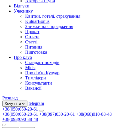
Авторські тури
Відгуки
Учаснику
Квитки, готелі, страхування
KuluarBonus
Знижки на спорядження
Прокат
Оплата
Статті
Питання
Підготовка
Про клуб
Стандарт походів
Місія
Про сім'ю Кулуар
Тимлідери
Консультанти
Вакансії
Розклад
telegram
Хочу піти ➪
+38(050)050-20-61
+38(050)050-20-61
+38(097)030-20-61
+38(068)010-88-48
+38(093)090-88-48
ua