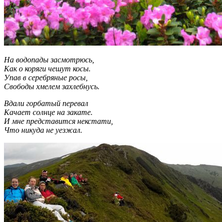
На водопады засмотрюсь,
Как о коряги чешут косы.
Упав в серебряные росы,
Свободы хмелем захлебнусь.
Вдали горбатый перевал
Качает солнце на закате.
И мне представится некстати,
Что никуда не уезжал.