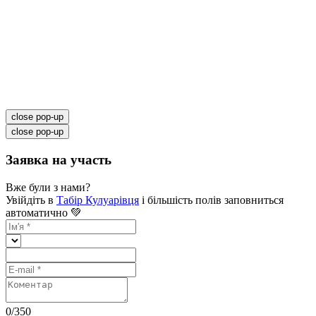
close pop-up
close pop-up
Заявка на участь
Вже були з нами?
Увійдіть в
Табір Кулуарівця
і більшість полів заповниться
автоматично 💚
0
/
350