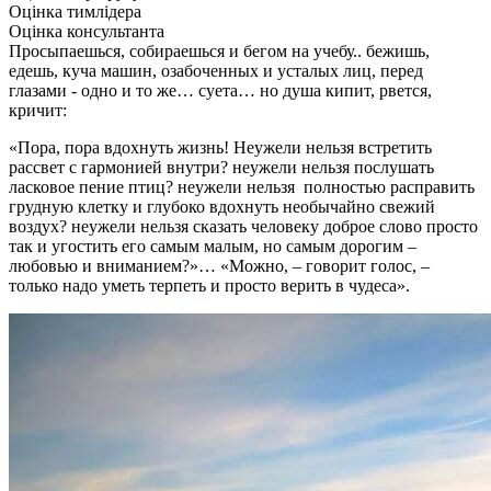
Оцінка тимлідера
Оцінка консультанта
Просыпаешься, собираешься и бегом на учебу.. бежишь,
едешь, куча машин, озабоченных и усталых лиц, перед
глазами - одно и то же… суета… но душа кипит, рвется,
кричит:
«Пора, пора вдохнуть жизнь! Неужели нельзя встретить
рассвет с гармонией внутри? неужели нельзя послушать
ласковое пение птиц? неужели нельзя полностью расправить
грудную клетку и глубоко вдохнуть необычайно свежий
воздух? неужели нельзя сказать человеку доброе слово просто
так и угостить его самым малым, но самым дорогим –
любовью и вниманием?»… «Можно, – говорит голос, –
только надо уметь терпеть и просто верить в чудеса».