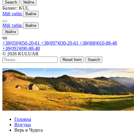
Search
Увійти
Баланс:
KUL
Мій табір
Вийти
Мій табір
Вийти
Увійти
ua
+38(050)050-20-61
+38(097)030-20-61
+38(068)010-88-48
+38(093)090-88-48
© 2026 KULUAR
Reset form
Search
Головна
Відгуки
Верь в Чудеса