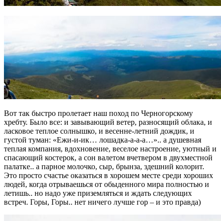
Вот так быстро пролетает наш поход по Черногорскому
хребту. Было все: и завывающий ветер, разносящий облака, и
ласковое теплое солнышко, и весенне-летний дождик, и
густой туман: «Ежи-и-ик… лошадка-а-а-а…».. а душевная
теплая компания, вдохновение, веселое настроение, уютный и
спасающий костерок, а сон валетом вчетвером в двухместной
палатке.. а парное молочко, сыр, брынза, здешний колорит.
Это просто счастье оказаться в хорошем месте среди хороших
людей, когда отрываешься от обыденного мира полностью и
летишь.. но надо уже приземляться и ждать следующих
встреч. Горы, Горы.. нет ничего лучше гор – и это правда)