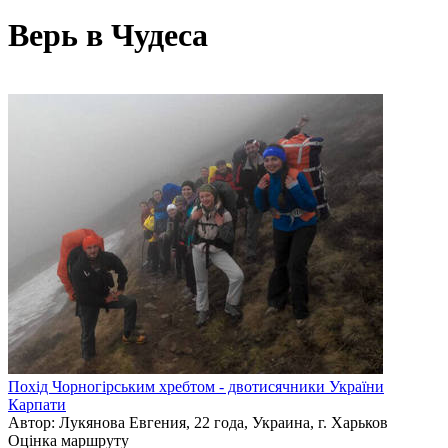
Верь в Чудеса
Похід Чорногірським хребтом - двотисячники України
Карпати
Автор: Лукянова Евгения, 22 года, Украина, г. Харьков
Оцінка маршруту