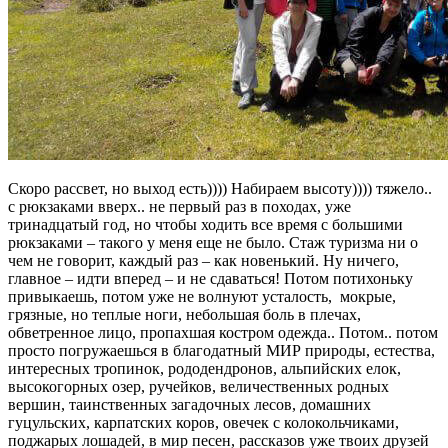
Скоро рассвет, но выход есть)))) Набираем высоту)))) тяжело..
с рюкзаками вверх.. не первый раз в походах, уже
тринадцатый год, но чтобы ходить все время с большими
рюкзаками – такого у меня еще не было. Стаж туризма ни о
чем не говорит, каждый раз – как новенький. Ну ничего,
главное – идти вперед – и не сдаваться! Потом потихоньку
привыкаешь, потом уже не волнуют усталость, мокрые,
грязные, но теплые ноги, небольшая боль в плечах,
обветренное лицо, пропахшая костром одежда.. Потом.. потом
просто погружаешься в благодатный МИР природы, естества,
интересных тропинок, рододендронов, альпийских елок,
высокогорных озер, ручейков, величественных родных
вершин, таинственных загадочных лесов, домашних
гуцульских, карпатских коров, овечек с колокольчиками,
поджарых лошадей, в мир песен, рассказов уже твоих друзей