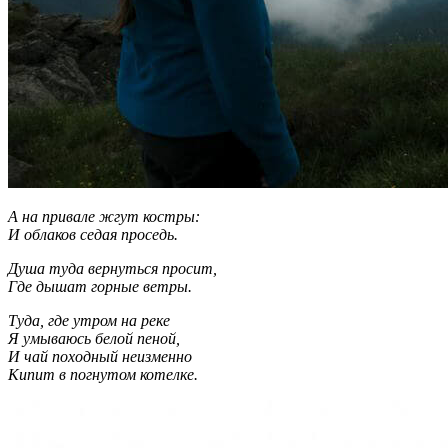
А на привале жгут костры:
И облаков седая проседь.
Душа туда вернуться просит,
Где дышат горные ветры.
Туда, где утром на реке
Я умываюсь белой пеной,
И чай походный неизменно
Кипит в погнутом котелке.