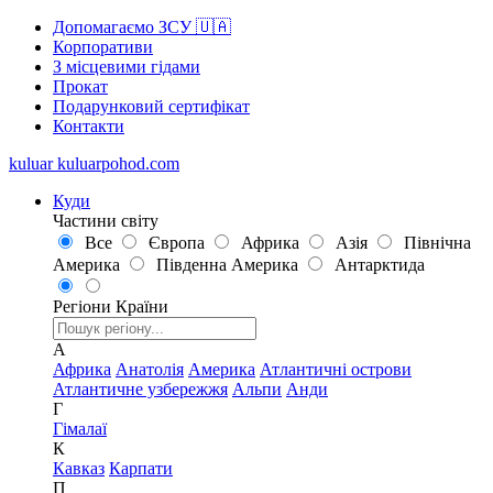
Допомагаємо ЗСУ 🇺🇦
Корпоративи
З місцевими гідами
Прокат
Подарунковий сертифікат
Контакти
kuluar
k
u
l
u
a
r
p
o
h
o
d
.
c
o
m
Куди
Частини світу
Все
Європа
Африка
Азія
Північна
Америка
Південна Америка
Антарктида
Регіони
Країни
А
Африка
Анатолія
Америка
Атлантичні острови
Атлантичне узбережжя
Альпи
Анди
Г
Гімалаї
К
Кавказ
Карпати
П