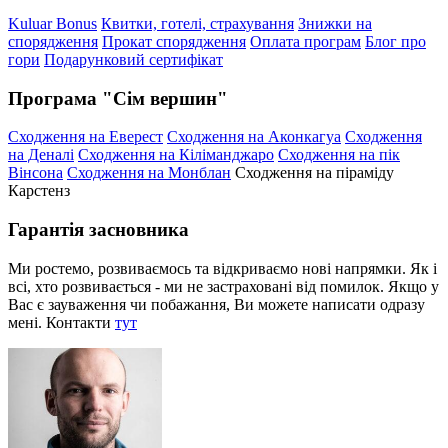
Kuluar Bonus
Квитки, готелі, страхування
Знижки на
спорядження
Прокат спорядження
Оплата програм
Блог про
гори
Подарунковий сертифікат
Програма "Сім вершин"
Сходження на Еверест
Сходження на Аконкагуа
Сходження
на Деналі
Сходження на Кіліманджаро
Сходження на пік
Вінсона
Сходження на Монблан
Сходження на піраміду
Карстенз
Гарантія засновника
Ми ростемо, розвиваємось та відкриваємо нові напрямки. Як і
всі, хто розвивається - ми не застраховані від помилок. Якщо у
Вас є зауваження чи побажання, Ви можете написати одразу
мені. Контакти
тут