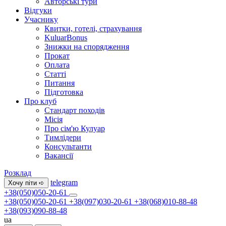
Авторські тури
Відгуки
Учаснику
Квитки, готелі, страхування
KuluarBonus
Знижки на спорядження
Прокат
Оплата
Статті
Питання
Підготовка
Про клуб
Стандарт походів
Місія
Про сім'ю Кулуар
Тимлідери
Консультанти
Вакансії
Розклад
telegram
Хочу піти ➪
+38(050)050-20-61
+38(050)050-20-61
+38(097)030-20-61
+38(068)010-88-48
+38(093)090-88-48
ua