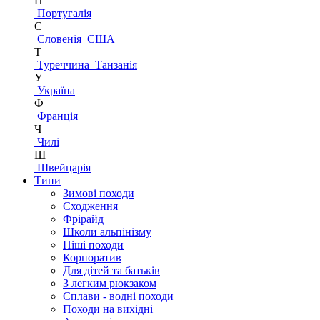
П
Португалія
С
Словенія
США
Т
Туреччина
Танзанія
У
Україна
Ф
Франція
Ч
Чилі
Ш
Швейцарія
Типи
Зимові походи
Сходження
Фрірайд
Школи альпінізму
Піші походи
Корпоратив
Для дітей та батьків
З легким рюкзаком
Сплави - водні походи
Походи на вихідні