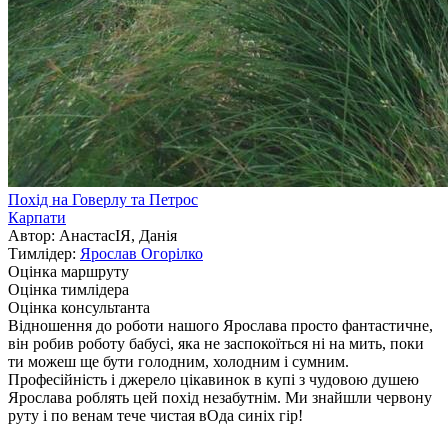
Похід на Говерлу та Петрос
Карпати
Автор: АнастасІЯ, Данія
Тимлідер:
Ярослав Огорілко
Оцінка маршруту
Оцінка тимлідера
Оцінка консультанта
Відношення до роботи нашого Ярослава просто фантастичне,
він робив роботу бабусі, яка не заспокоїться ні на мить, поки
ти можеш ще бути голодним, холодним і сумним.
Професійність і джерело цікавинок в купі з чудовою душею
Ярослава роблять цей похід незабутнім. Ми знайшли червону
руту і по венам тече чистая вОда синіх гір!