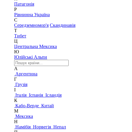
Патагонія
Р
Рівнинна Україна
С
Середземномор'я
Скандинавія
Т
Тибет
Ц
Центральна Мексика
Ю
Юлійські Альпи
А
Аргентина
Г
Грузія
І
Італія
Іспанія
Ісландія
К
Кабо-Верде
Китай
М
Мексика
Н
Намібія
Норвегія
Непал