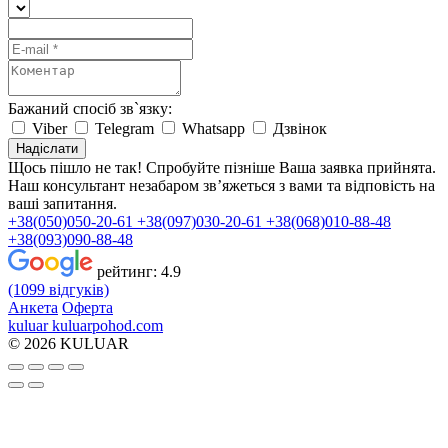
Бажаний спосіб зв`язку:
Viber
Telegram
Whatsapp
Дзвінок
Надіслати
Щось пішло не так! Спробуйте пізніше
Ваша заявка прийнята.
Наш консультант незабаром зв’яжеться з вами та відповість на
ваші запитання.
+38(050)050-20-61
+38(097)030-20-61
+38(068)010-88-48
+38(093)090-88-48
рейтинг:
4.9
(1099 відгуків)
Анкета
Оферта
kuluar
k
u
l
u
a
r
p
o
h
o
d
.
c
o
m
© 2026 KULUAR