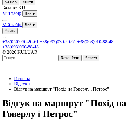
Search
Увійти
Баланс:
KUL
Мій табір
Вийти
Мій табір
Вийти
Увійти
ua
+38(050)050-20-61
+38(097)030-20-61
+38(068)010-88-48
+38(093)090-88-48
© 2026 KULUAR
Reset form
Search
Головна
Відгуки
Відгук на маршрут "Похід на Говерлу і Петрос"
Відгук на маршрут "Похід на
Говерлу і Петрос"