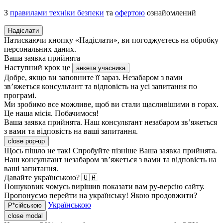
З
правилами техніки безпеки
та
офертою
ознайомлений
Надіслати
Натискаючи кнопку «Надіслати», ви погоджуєтесь на обробку
персональних даних.
Ваша заявка прийнята
Наступний крок це
анкета учасника
Добре, якщо ви заповните її зараз. Незабаром з вами
зв’яжеться консультант та відповість на усі запитання по
програмі.
Ми зробимо все можливе, щоб ви стали щасливішими в горах.
Це наша місія. Побачимося!
Ваша заявка прийнята. Наш консультант незабаром зв’яжеться
з вами та відповість на ваші запитання.
close pop-up
Щось пішло не так! Спробуйте пізніше
Ваша заявка прийнята.
Наш консультант незабаром зв’яжеться з вами та відповість на
ваші запитання.
Давайте українською? 🇺🇦
Пошуковик чомусь вирішив показати вам ру-версію сайту.
Пропонуємо перейти на українську! Якою продовжити?
Українською
Р*сійською
close modal