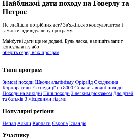
Найближчі дати походу на Говерлу та
Петрос
Не знайшли потрібних дат? Зв'яжіться з консультантом і
замовте індивідуальну програму.
Майбутні дати ще не додані. Будь ласка, напишіть запит
консультанту або
оберіть серед всіх програм
Типи програм
Зимові походи
Школи альпінізму
Фрірайд
Сходження
Корпоративи
Експедиції на 8000
Сплави - водні походи
Походи на вихідні
Піші походи
З легким рюкзаком
Для дітей
та батьків
З місцевими гідами
Популярні регіони
Непал
Альпи
Карпати
Європа
Ісландія
Учаснику