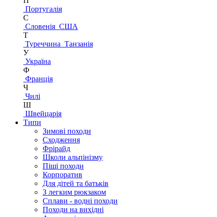
П
Португалія
С
Словенія
США
Т
Туреччина
Танзанія
У
Україна
Ф
Франція
Ч
Чилі
Ш
Швейцарія
Типи
Зимові походи
Сходження
Фрірайд
Школи альпінізму
Піші походи
Корпоратив
Для дітей та батьків
З легким рюкзаком
Сплави - водні походи
Походи на вихідні