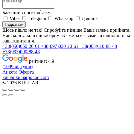
Бажаний спосіб зв`язку:
Viber
Telegram
Whatsapp
Дзвінок
Надіслати
Щось пішло не так! Спробуйте пізніше
Ваша заявка прийнята.
Наш консультант незабаром зв’яжеться з вами та відповість на
ваші запитання.
+38(050)050-20-61
+38(097)030-20-61
+38(068)010-88-48
+38(093)090-88-48
рейтинг:
4.9
(1099 відгуків)
Анкета
Оферта
kuluar
k
u
l
u
a
r
p
o
h
o
d
.
c
o
m
© 2026 KULUAR