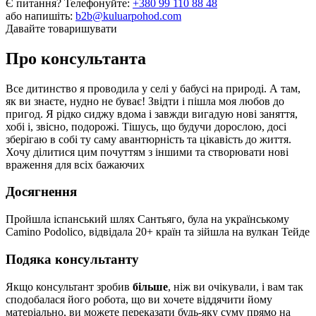
Є питання? Телефонуйте:
+380 99 110 88 48
або напишіть:
b2b@kuluarpohod.com
Давайте товаришувати
Про консультанта
Все дитинство я проводила у селі у бабусі на природі. А там,
як ви знаєте, нудно не буває! Звідти і пішла моя любов до
пригод. Я рідко сиджу вдома і завжди вигадую нові заняття,
хобі і, звісно, подорожі. Тішусь, що будучи дорослою, досі
зберігаю в собі ту саму авантюрність та цікавість до життя.
Хочу ділитися цим почуттям з іншими та створювати нові
враження для всіх бажаючих
Досягнення
Пройшла іспанський шлях Сантьяго, була на українському
Camino Podolico, відвідала 20+ країн та зійшла на вулкан Тейде
Подяка консультанту
Якщо консультант зробив
більше
, ніж ви очікували, і вам так
сподобалася його робота, що ви хочете віддячити йому
матеріально, ви можете переказати будь-яку суму прямо на