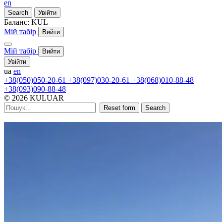
en
Search
Увійти
Баланс:
KUL
Мій табір
Вийти
Мій табір
Вийти
Увійти
ua
en
+38(050)050-20-61
+38(097)030-20-61
+38(068)010-88-48
+38(093)090-88-48
© 2026 KULUAR
Reset form
Search