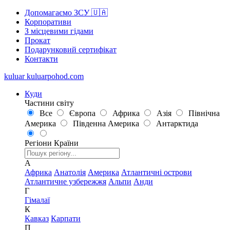
Допомагаємо ЗСУ 🇺🇦
Корпоративи
З місцевими гідами
Прокат
Подарунковий сертифікат
Контакти
kuluar
k
u
l
u
a
r
p
o
h
o
d
.
c
o
m
Куди
Частини світу
Все
Європа
Африка
Азія
Північна
Америка
Південна Америка
Антарктида
Регіони
Країни
А
Африка
Анатолія
Америка
Атлантичні острови
Атлантичне узбережжя
Альпи
Анди
Г
Гімалаї
К
Кавказ
Карпати
П