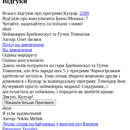
Відгуки
Всього відгуків про програми Кулуар:
2289
Відгуків про консультанта
Ірина Монька
: 7
Читайте, надихайтесь та поїхали з нами!
short
Неймовірні Бребенескул та Гутин Томнатик
Автор: Олег Беляєв
Похід на замовлення
На замовлення
Оцінка маршруту
Оцінка консультанта
Давно хотів потрапити на гори Бребенескул та Гутин
Томнатик, але йти заради них 5 у програми Чорногірським
хребтом не хотілося. Тому почав збирати компанію друзів і
домовився з Кулуар за індивідуальну програму. Тимлідер Іван
Кучерявий просто неймовірна людина! І підтримає, і
дослухається до побажань, і порадить як зробити краще.
Дякую, Кулуар!
Показати більше
Приховати
short
Я усім задоволений
Автор: Nikita Melnik
Десна: сплав на байдарках у вихідні під Києвом
Рівнинна Україна