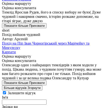
Оцінка маршруту
Оцінка консультанта
Тимлід Ярослав Рудев, його в списку вибору не було( Дуже
чудовий і накормив смачно, історію розкаже допоможе, на
гітарі зіграє, дуже дякую
Показати більше
Приховати
short
Похід вийшов чудовий
Автор: Арсеній
Похід на Піп Іван Чорногірський через Марічейку та
Микулєску
Карпати
Оцінка маршруту
Оцінка консультанта
Олександр один з найкращих тимлідерів з яким ходили у
похід. Цікава людина, з чудовим почуттям гумору, яка може
вам багато розказати про гори і не тільки. Похід вийшов
чудовий і за це велика подяка Олександру та Кулуар
Показати більше
Приховати
Більше відгуків
Згорнути
Залишити відгук
Ім'я
Звідки ви