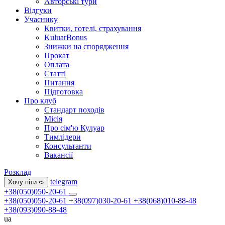
Авторські тури
Відгуки
Учаснику
Квитки, готелі, страхування
KuluarBonus
Знижки на спорядження
Прокат
Оплата
Статті
Питання
Підготовка
Про клуб
Стандарт походів
Місія
Про сім'ю Кулуар
Тимлідери
Консультанти
Вакансії
Розклад
telegram
Хочу піти ➪
+38(050)050-20-61
+38(050)050-20-61
+38(097)030-20-61
+38(068)010-88-48
+38(093)090-88-48
ua