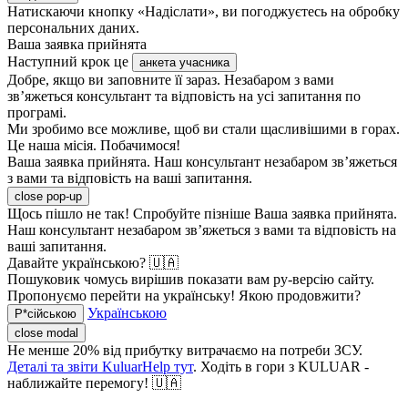
Натискаючи кнопку «Надіслати», ви погоджуєтесь на обробку
персональних даних.
Ваша заявка прийнята
Наступний крок це
анкета учасника
Добре, якщо ви заповните її зараз. Незабаром з вами
зв’яжеться консультант та відповість на усі запитання по
програмі.
Ми зробимо все можливе, щоб ви стали щасливішими в горах.
Це наша місія. Побачимося!
Ваша заявка прийнята. Наш консультант незабаром зв’яжеться
з вами та відповість на ваші запитання.
close pop-up
Щось пішло не так! Спробуйте пізніше
Ваша заявка прийнята.
Наш консультант незабаром зв’яжеться з вами та відповість на
ваші запитання.
Давайте українською? 🇺🇦
Пошуковик чомусь вирішив показати вам ру-версію сайту.
Пропонуємо перейти на українську! Якою продовжити?
Українською
Р*сійською
close modal
Не менше 20% від прибутку витрачаємо на потреби ЗСУ.
Деталі та звіти KuluarHelp тут
. Ходіть в гори з KULUAR -
наближайте перемогу! 🇺🇦