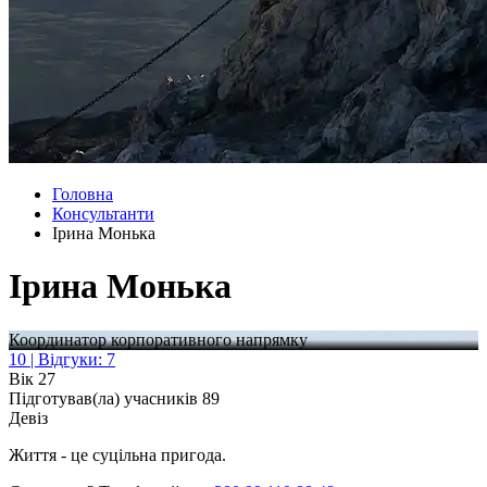
Головна
Консультанти
Ірина Монька
Ірина Монька
Координатор корпоративного напрямку
10 | Відгуки: 7
Вік
27
Підготував(ла) учасників
89
Девіз
Життя - це суцільна пригода.