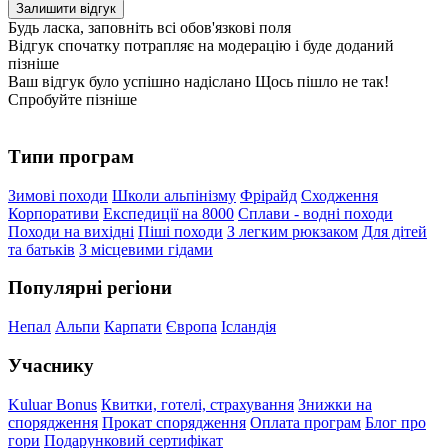
Залишити відгук
Будь ласка, заповніть всі обов'язкові поля
Відгук спочатку потрапляє на модерацію і буде доданий
пізніше
Ваш відгук було успішно надіслано
Щось пішло не так!
Спробуйте пізніше
Типи програм
Зимові походи
Школи альпінізму
Фрірайд
Сходження
Корпоративи
Експедиції на 8000
Сплави - водні походи
Походи на вихідні
Піші походи
З легким рюкзаком
Для дітей
та батьків
З місцевими гідами
Популярні регіони
Непал
Альпи
Карпати
Європа
Ісландія
Учаснику
Kuluar Bonus
Квитки, готелі, страхування
Знижки на
спорядження
Прокат спорядження
Оплата програм
Блог про
гори
Подарунковий сертифікат