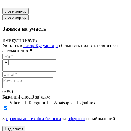
close pop-up
close pop-up
Заявка на участь
Вже були з нами?
Увійдіть в
Табір Кулуарівця
і більшість полів заповниться
автоматично 💚
0
/
350
Бажаний спосіб зв`язку:
Viber
Telegram
Whatsapp
Дзвінок
З
правилами техніки безпеки
та
офертою
ознайомлений
Надіслати