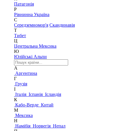
Патагонія
Р
Рівнинна Україна
С
Середземномор'я
Скандинавія
Т
Тибет
Ц
Центральна Мексика
Ю
Юлійські Альпи
А
Аргентина
Г
Грузія
І
Італія
Іспанія
Ісландія
К
Кабо-Верде
Китай
М
Мексика
Н
Намібія
Норвегія
Непал