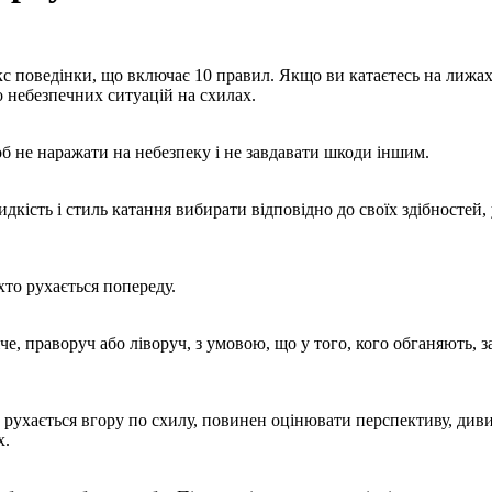
екс поведінки, що включає 10 правил. Якщо ви катаєтесь на лижах
небезпечних ситуацій на схилах.
 не наражати на небезпеку і не завдавати шкоди іншим.
ість і стиль катання вибирати відповідно до своїх здібностей, у
хто рухається попереду.
 праворуч або ліворуч, з умовою, що у того, кого обганяють, з
 рухається вгору по схилу, повинен оцінювати перспективу, диви
х.