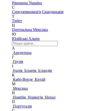
Рівнинна Україна
С
Середземномор'я
Скандинавія
Т
Тибет
Ц
Центральна Мексика
Ю
Юлійські Альпи
А
Аргентина
Г
Грузія
І
Італія
Іспанія
Ісландія
К
Кабо-Верде
Китай
М
Мексика
Н
Намібія
Норвегія
Непал
П
Португалія
С