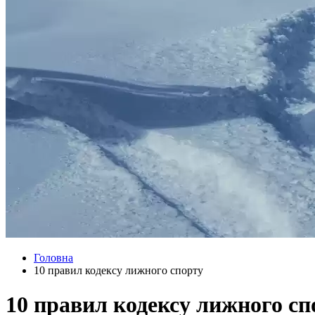
Головна
10 правил кодексу лижного спорту
10 правил кодексу лижного сп