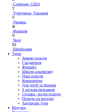
Словенія
США
Т
Туреччина
Танзанія
У
Україна
Ф
Франція
Ч
Чилі
Ш
Швейцарія
Типи
Зимові походи
Сходження
Фрірайд
Школи альпінізму
Піші походи
Корпоратив
Для дітей та батьків
З легким рюкзаком
Сплави - водні походи
Походи на вихідні
Авторські тури
Відгуки