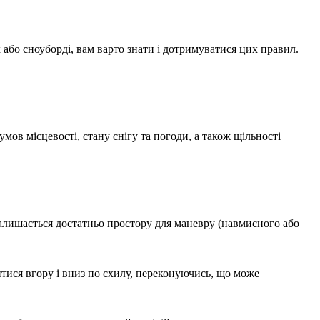
 або сноуборді, вам варто знати і дотримуватися цих правил.
мов місцевості, стану снігу та погоди, а також щільності
алишається достатньо простору для маневру (навмисного або
тися вгору і вниз по схилу, переконуючись, що може