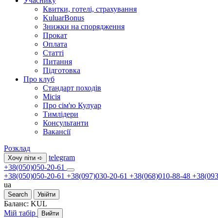
Учаснику
Квитки, готелі, страхування
KuluarBonus
Знижки на спорядження
Прокат
Оплата
Статті
Питання
Підготовка
Про клуб
Стандарт походів
Місія
Про сім'ю Кулуар
Тимлідери
Консультанти
Вакансії
Розклад
telegram
Хочу піти ➪
+38(050)050-20-61
+38(050)050-20-61
+38(097)030-20-61
+38(068)010-88-48
+38(093
ua
Search
Увійти
Баланс:
KUL
Мій табір
Вийти