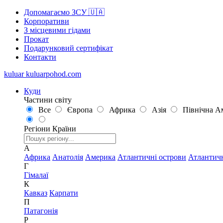
Допомагаємо ЗСУ 🇺🇦
Корпоративи
З місцевими гідами
Прокат
Подарунковий сертифікат
Контакти
kuluar
k
u
l
u
a
r
p
o
h
o
d
.
c
o
m
Куди
Частини світу
Все
Європа
Африка
Азія
Північна А
Регіони
Країни
А
Африка
Анатолія
Америка
Атлантичні острови
Атлантич
Г
Гімалаї
К
Кавказ
Карпати
П
Патагонія
Р