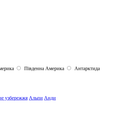
мерика
Південна Америка
Антарктида
не узбережжя
Альпи
Анди