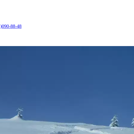
)090-88-48