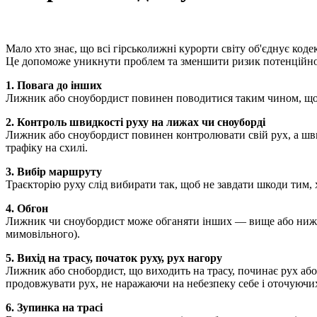
Мало хто знає, що всі гірськолижні курорти світу об'єднує код
Це допоможе уникнути проблем та зменшити ризик потенційно 
1. Повага до інших
Лижник або сноубордист повинен поводитися таким чином, щоб
2. Контроль швидкості руху на лижах чи сноуборді
Лижник або сноубордист повинен контролювати свій рух, а швидк
трафіку на схилі.
3. Вибір маршруту
Траєкторію руху слід вибирати так, щоб не завдати шкоди тим, 
4. Обгон
Лижник чи сноубордист може обганяти інших — вище або нижче,
мимовільного).
5. Вихід на трасу, початок руху, рух нагору
Лижник або снобордист, що виходить на трасу, починає рух або
продовжувати рух, не наражаючи на небезпеку себе і оточуючи
6. Зупинка на трасі