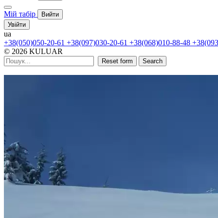
Мій табір
Вийти
Увійти
ua
+38(050)050-20-61
+38(097)030-20-61
+38(068)010-88-48
+38(093
© 2026 KULUAR
Reset form
Search