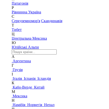
Патагонія
Р
Рівнинна Україна
С
Середземномор'я
Скандинавія
Т
Тибет
Ц
Центральна Мексика
Ю
Юлійські Альпи
А
Аргентина
Г
Грузія
І
Італія
Іспанія
Ісландія
К
Кабо-Верде
Китай
М
Мексика
Н
Намібія
Норвегія
Непал