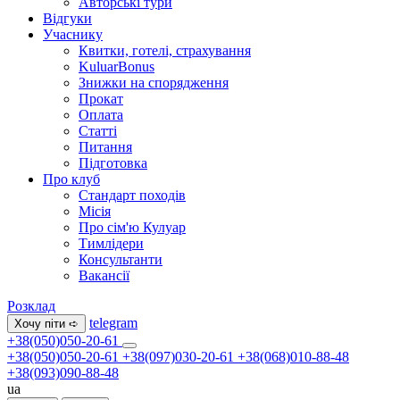
Авторські тури
Відгуки
Учаснику
Квитки, готелі, страхування
KuluarBonus
Знижки на спорядження
Прокат
Оплата
Статті
Питання
Підготовка
Про клуб
Стандарт походів
Місія
Про сім'ю Кулуар
Тимлідери
Консультанти
Вакансії
Розклад
telegram
Хочу піти ➪
+38(050)050-20-61
+38(050)050-20-61
+38(097)030-20-61
+38(068)010-88-48
+38(093)090-88-48
ua