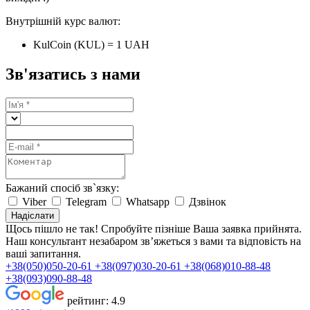
Внутрішній курс валют:
KulCoin (KUL) = 1 UAH
Зв'язатись з нами
Бажаний спосіб зв`язку:
Viber
Telegram
Whatsapp
Дзвінок
Надіслати
Щось пішло не так! Спробуйте пізніше
Ваша заявка прийнята.
Наш консультант незабаром зв’яжеться з вами та відповість на
ваші запитання.
+38(050)050-20-61
+38(097)030-20-61
+38(068)010-88-48
+38(093)090-88-48
рейтинг:
4.9