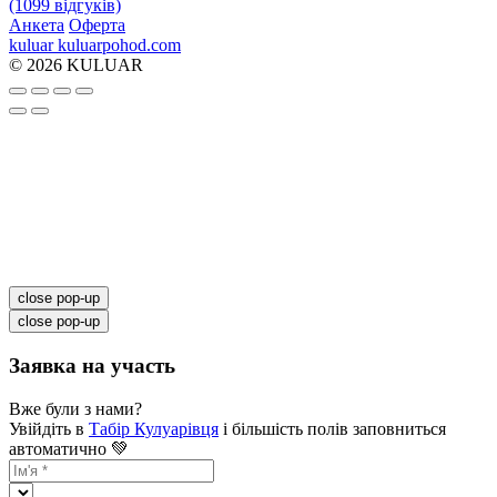
(1099 відгуків)
Анкета
Оферта
kuluar
k
u
l
u
a
r
p
o
h
o
d
.
c
o
m
© 2026 KULUAR
close pop-up
close pop-up
Заявка на участь
Вже були з нами?
Увійдіть в
Табір Кулуарівця
і більшість полів заповниться
автоматично 💚