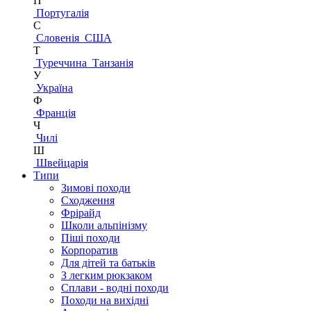
П
Португалія
С
Словенія
США
Т
Туреччина
Танзанія
У
Україна
Ф
Франція
Ч
Чилі
Ш
Швейцарія
Типи
Зимові походи
Сходження
Фрірайд
Школи альпінізму
Піші походи
Корпоратив
Для дітей та батьків
З легким рюкзаком
Сплави - водні походи
Походи на вихідні