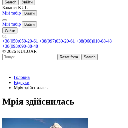
Search
Увійти
Баланс:
KUL
Мій табір
Вийти
Мій табір
Вийти
Увійти
ua
+38(050)050-20-61
+38(097)030-20-61
+38(068)010-88-48
+38(093)090-88-48
© 2026 KULUAR
Reset form
Search
Головна
Відгуки
Мрія здійснилась
Мрія здійснилась