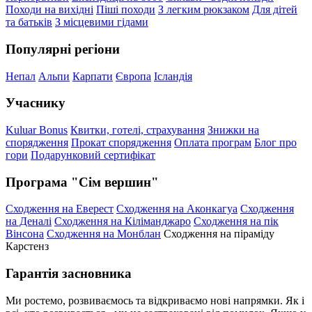
Походи на вихідні
Піші походи
З легким рюкзаком
Для дітей
та батьків
З місцевими гідами
Популярні регіони
Непал
Альпи
Карпати
Європа
Ісландія
Учаснику
Kuluar Bonus
Квитки, готелі, страхування
Знижки на
спорядження
Прокат спорядження
Оплата програм
Блог про
гори
Подарунковий сертифікат
Програма "Сім вершин"
Сходження на Еверест
Сходження на Аконкагуа
Сходження
на Деналі
Сходження на Кіліманджаро
Сходження на пік
Вінсона
Сходження на Монблан
Сходження на піраміду
Карстенз
Гарантія засновника
Ми ростемо, розвиваємось та відкриваємо нові напрямки. Як і