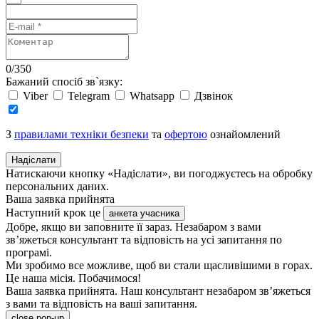
0
/
350
Бажаний спосіб зв`язку:
Viber
Telegram
Whatsapp
Дзвінок
З
правилами техніки безпеки
та
офертою
ознайомлений
Надіслати
Натискаючи кнопку «Надіслати», ви погоджуєтесь на обробку
персональних даних.
Ваша заявка прийнята
Наступний крок це
анкета учасника
Добре, якщо ви заповните її зараз. Незабаром з вами
зв’яжеться консультант та відповість на усі запитання по
програмі.
Ми зробимо все можливе, щоб ви стали щасливішими в горах.
Це наша місія. Побачимося!
Ваша заявка прийнята. Наш консультант незабаром зв’яжеться
з вами та відповість на ваші запитання.
close pop-up