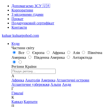
Допомагаємо ЗСУ 🇺🇦
Корпоративи
З місцевими гідами
Прокат
Подарунковий сертифікат
Контакти
kuluar
k
u
l
u
a
r
p
o
h
o
d
.
c
o
m
Куди
Частини світу
Все
Європа
Африка
Азія
Північна
Америка
Південна Америка
Антарктида
Регіони
Країни
А
Африка
Анатолія
Америка
Атлантичні острови
Атлантичне узбережжя
Альпи
Анди
Г
Гімалаї
К
Кавказ
Карпати
П