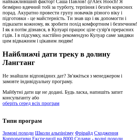
найважливіший фактор! Саша Павлов! @Alex Hooch! Я
безмірно вдячний тобі за турботу, терпіння і безліч корисних
порад. Акуратно провести групу новачків різного віку і
підготовки - це майстерність. Ти знав що і як допомогти і
підказати кожному, як зробити похід комфортним і безпечним!
І як я потім дізнався, в Кулуарі працює ціле сузір'я прерасних
гідів. І в підсумку, настійно рекомендую Кулуар саме завдяки
цим відважним і цікавим людям!
Найближчі дати треку в долину
Лангтанг
Не знайшли відповідних дат? Зв'яжіться з менеджером і
замовте індивідуальну програму.
Майбутні дати ще не додані. Будь ласка, напишіть запит
консультанту або
оберіть серед всіх програм
Типи програм
Зимові походи
Школи альпінізму
Фрірайд
Сходження
Корпоративи
Експедиції на 8000
Сплави - водні походи