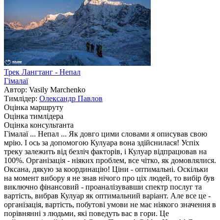
Трек Лангтанг - Непал
Гімалаї
Автор: Vasily Marchenko
Тимлідер:
Олександр Павлов
Оцінка маршруту
Оцінка тимлідера
Оцінка консультанта
Гімалаї ... Непал ... Як довго цими словами я описував свою
мрію. І ось за допомогою Кулуара вона здійснилася! Успіх
треку залежить від безліч факторів, і Кулуар відпрацював на
100%. Організація - ніяких проблем, все чітко, як домовлялися.
Оксана, дякую за координацію! Ціни - оптимальні. Оскільки
на момент вибору я не знав нічого про ціх людей, то вибір був
виключно фінансовий - проаналізувавши спектр послуг та
вартість, вибрав Кулуар як оптимальний варіант. Але все це -
організація, вартість, побутові умови не має ніякого значення в
порівнянні з людьми, які поведуть вас в гори. Це