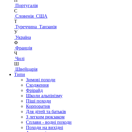
П
Португалія
С
Словенія
США
Т
Туреччина
Танзанія
У
Україна
Ф
Франція
Ч
Чилі
Ш
Швейцарія
Типи
Зимові походи
Сходження
Фрірайд
Школи альпінізму
Піші походи
Корпоратив
Для дітей та батьків
З легким рюкзаком
Сплави - водні походи
Походи на вихідні