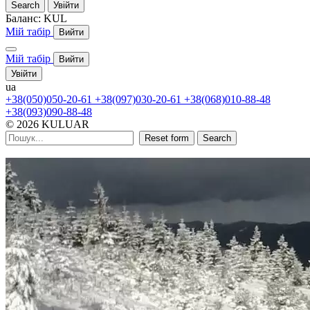
Search
Увійти
Баланс:
KUL
Мій табір
Вийти
Мій табір
Вийти
Увійти
ua
+38(050)050-20-61
+38(097)030-20-61
+38(068)010-88-48
+38(093)090-88-48
© 2026 KULUAR
Reset form
Search