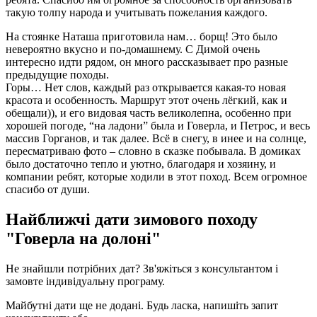
такую толпу народа и учитывать пожелания каждого.
На стоянке Наташа приготовила нам… борщ! Это было
невероятно вкусно и по-домашнему. С Димой очень
интересно идти рядом, он много рассказывает про разные
предыдущие походы.
Горы… Нет слов, каждый раз открывается какая-то новая
красота и особенность. Маршрут этот очень лёгкий, как и
обещали)), и его видовая часть великолепна, особенно при
хорошей погоде, “на ладони” была и Говерла, и Петрос, и весь
массив Горганов, и так далее. Всё в снегу, в инее и на солнце,
пересматриваю фото – словно в сказке побывала. В домиках
было достаточно тепло и уютно, благодаря и хозяину, и
компании ребят, которые ходили в этот поход. Всем огромное
спасибо от души.
Найближчі дати зимового походу
"Говерла на долоні"
Не знайшли потрібних дат? Зв'яжіться з консультантом і
замовте індивідуальну програму.
Майбутні дати ще не додані. Будь ласка, напишіть запит