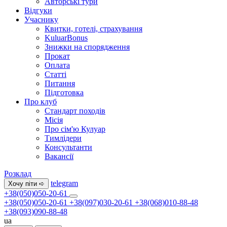
Авторські тури
Відгуки
Учаснику
Квитки, готелі, страхування
KuluarBonus
Знижки на спорядження
Прокат
Оплата
Статті
Питання
Підготовка
Про клуб
Стандарт походів
Місія
Про сім'ю Кулуар
Тимлідери
Консультанти
Вакансії
Розклад
telegram
Хочу піти ➪
+38(050)050-20-61
+38(050)050-20-61
+38(097)030-20-61
+38(068)010-88-48
+38(093)090-88-48
ua