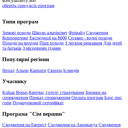
консультанту або
оберіть серед всіх програм
Типи програм
Зимові походи
Школи альпінізму
Фрірайд
Сходження
Корпоративи
Експедиції на 8000
Сплави - водні походи
Походи на вихідні
Піші походи
З легким рюкзаком
Для дітей
та батьків
З місцевими гідами
Популярні регіони
Непал
Альпи
Карпати
Європа
Ісландія
Учаснику
Kuluar Bonus
Квитки, готелі, страхування
Знижки на
спорядження
Прокат спорядження
Оплата програм
Блог про
гори
Подарунковий сертифікат
Програма "Сім вершин"
Сходження на Еверест
Сходження на Аконкагуа
Сходження