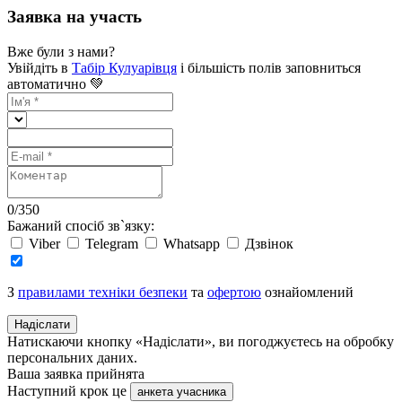
Заявка на участь
Вже були з нами?
Увійдіть в
Табір Кулуарівця
і більшість полів заповниться
автоматично 💚
0
/
350
Бажаний спосіб зв`язку:
Viber
Telegram
Whatsapp
Дзвінок
З
правилами техніки безпеки
та
офертою
ознайомлений
Надіслати
Натискаючи кнопку «Надіслати», ви погоджуєтесь на обробку
персональних даних.
Ваша заявка прийнята
Наступний крок це
анкета учасника