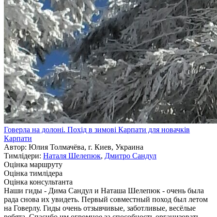
Говерла на долоні. Похід в зимові Карпати для новачків
Карпати
Автор: Юлия Толмачёва, г. Киев, Украина
Тимлідери:
Наталя Шелепюк
,
Дмитро Сандул
Оцінка маршруту
Оцінка тимлідера
Оцінка консультанта
Наши гиды - Дима Сандул и Наташа Шелепюк - очень была
рада снова их увидеть. Первый совместный поход был летом
на Говерлу. Гиды очень отзывчивые, заботливые, весёлые
ребята. Спасибо им огромное за способность организовать