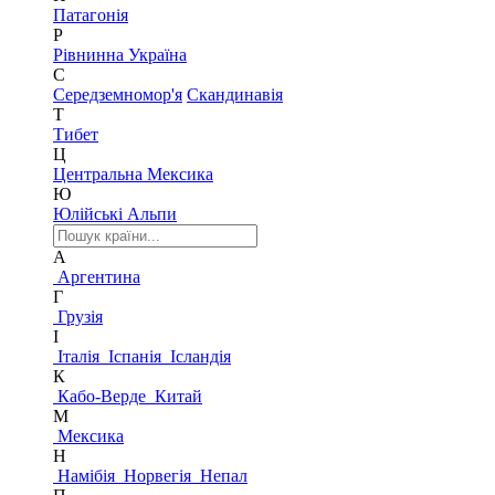
Патагонія
Р
Рівнинна Україна
С
Середземномор'я
Скандинавія
Т
Тибет
Ц
Центральна Мексика
Ю
Юлійські Альпи
А
Аргентина
Г
Грузія
І
Італія
Іспанія
Ісландія
К
Кабо-Верде
Китай
М
Мексика
Н
Намібія
Норвегія
Непал