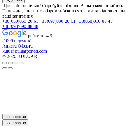
Надіслати
Щось пішло не так! Спробуйте пізніше
Ваша заявка прийнята.
Наш консультант незабаром зв’яжеться з вами та відповість на
ваші запитання.
+38(050)050-20-61
+38(097)030-20-61
+38(068)010-88-48
+38(093)090-88-48
рейтинг:
4.9
(1099 відгуків)
Анкета
Оферта
kuluar
k
u
l
u
a
r
p
o
h
o
d
.
c
o
m
© 2026 KULUAR
close pop-up
close pop-up