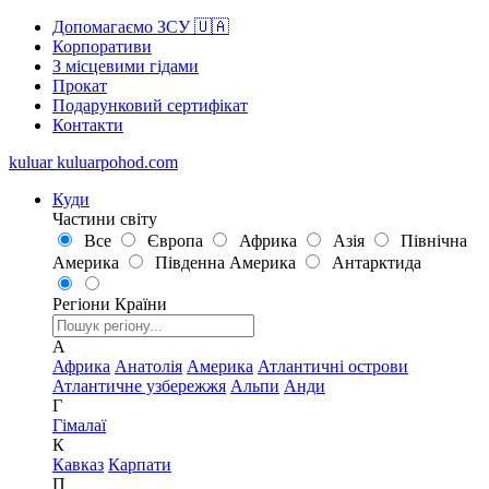
Допомагаємо ЗСУ 🇺🇦
Корпоративи
З місцевими гідами
Прокат
Подарунковий сертифікат
Контакти
kuluar
k
u
l
u
a
r
p
o
h
o
d
.
c
o
m
Куди
Частини світу
Все
Європа
Африка
Азія
Північна
Америка
Південна Америка
Антарктида
Регіони
Країни
А
Африка
Анатолія
Америка
Атлантичні острови
Атлантичне узбережжя
Альпи
Анди
Г
Гімалаї
К
Кавказ
Карпати
П