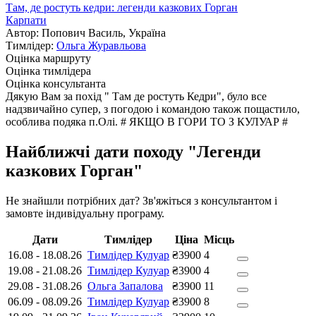
Там, де ростуть кедри: легенди казкових Горган
Карпати
Автор: Попович Василь, Україна
Тимлідер:
Ольга Журавльова
Оцінка маршруту
Оцінка тимлідера
Оцінка консультанта
Дякую Вам за похід " Там де ростуть Кедри", було все
надзвичайно супер, з погодою і командою також пощастило,
особлива подяка п.Олі. # ЯКЩО В ГОРИ ТО З КУЛУАР #
Найближчі дати походу "Легенди
казкових Горган"
Не знайшли потрібних дат? Зв'яжіться з консультантом і
замовте індивідуальну програму.
Дати
Тимлідер
Ціна
Місць
16.08
-
18.08.26
Тимлідер Кулуар
₴3900
4
19.08
-
21.08.26
Тимлідер Кулуар
₴3900
4
29.08
-
31.08.26
Ольга Запалова
₴3900
11
06.09
-
08.09.26
Тимлідер Кулуар
₴3900
8