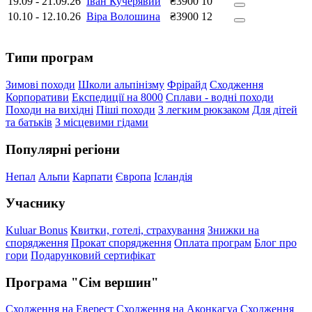
19.09
-
21.09.26
Іван Кучерявий
₴3900
10
10.10
-
12.10.26
Віра Волошина
₴3900
12
Типи програм
Зимові походи
Школи альпінізму
Фрірайд
Сходження
Корпоративи
Експедиції на 8000
Сплави - водні походи
Походи на вихідні
Піші походи
З легким рюкзаком
Для дітей
та батьків
З місцевими гідами
Популярні регіони
Непал
Альпи
Карпати
Європа
Ісландія
Учаснику
Kuluar Bonus
Квитки, готелі, страхування
Знижки на
спорядження
Прокат спорядження
Оплата програм
Блог про
гори
Подарунковий сертифікат
Програма "Сім вершин"
Сходження на Еверест
Сходження на Аконкагуа
Сходження