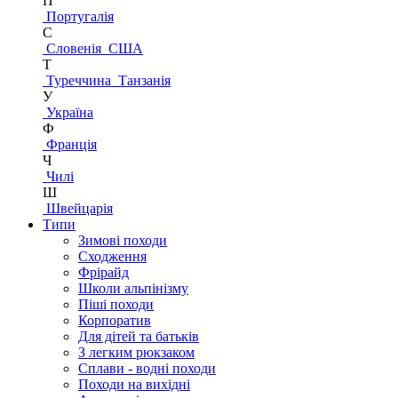
П
Португалія
С
Словенія
США
Т
Туреччина
Танзанія
У
Україна
Ф
Франція
Ч
Чилі
Ш
Швейцарія
Типи
Зимові походи
Сходження
Фрірайд
Школи альпінізму
Піші походи
Корпоратив
Для дітей та батьків
З легким рюкзаком
Сплави - водні походи
Походи на вихідні