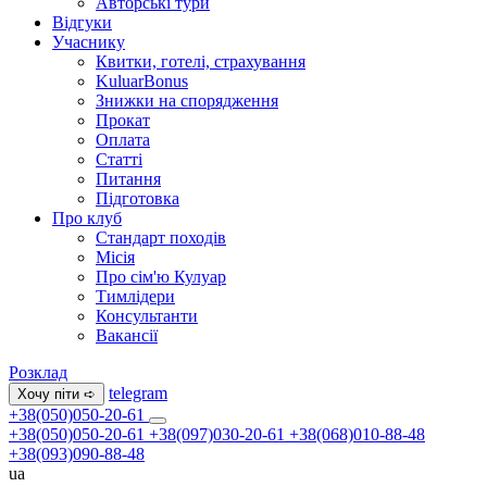
Авторські тури
Відгуки
Учаснику
Квитки, готелі, страхування
KuluarBonus
Знижки на спорядження
Прокат
Оплата
Статті
Питання
Підготовка
Про клуб
Стандарт походів
Місія
Про сім'ю Кулуар
Тимлідери
Консультанти
Вакансії
Розклад
telegram
Хочу піти ➪
+38(050)050-20-61
+38(050)050-20-61
+38(097)030-20-61
+38(068)010-88-48
+38(093)090-88-48
ua