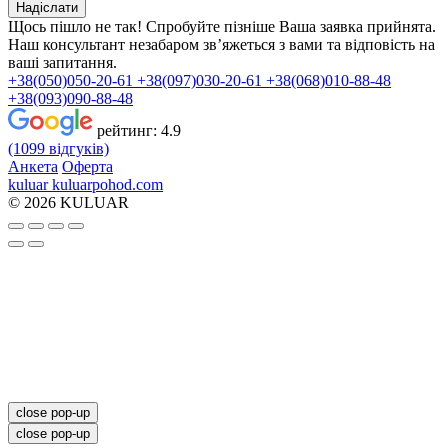
Надіслати
Щось пішло не так! Спробуйте пізніше
Ваша заявка прийнята.
Наш консультант незабаром зв’яжеться з вами та відповість на
ваші запитання.
+38(050)050-20-61
+38(097)030-20-61
+38(068)010-88-48
+38(093)090-88-48
рейтинг:
4.9
(1099 відгуків)
Анкета
Оферта
kuluar
k
u
l
u
a
r
p
o
h
o
d
.
c
o
m
© 2026 KULUAR
close pop-up
close pop-up