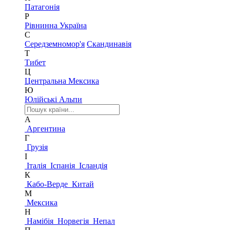
Патагонія
Р
Рівнинна Україна
С
Середземномор'я
Скандинавія
Т
Тибет
Ц
Центральна Мексика
Ю
Юлійські Альпи
А
Аргентина
Г
Грузія
І
Італія
Іспанія
Ісландія
К
Кабо-Верде
Китай
М
Мексика
Н
Намібія
Норвегія
Непал