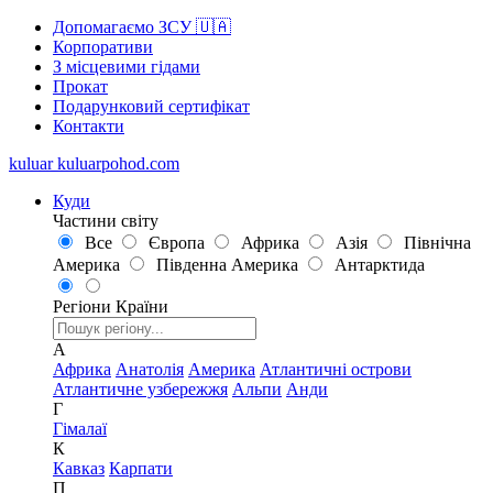
Допомагаємо ЗСУ 🇺🇦
Корпоративи
З місцевими гідами
Прокат
Подарунковий сертифікат
Контакти
kuluar
k
u
l
u
a
r
p
o
h
o
d
.
c
o
m
Куди
Частини світу
Все
Європа
Африка
Азія
Північна
Америка
Південна Америка
Антарктида
Регіони
Країни
А
Африка
Анатолія
Америка
Атлантичні острови
Атлантичне узбережжя
Альпи
Анди
Г
Гімалаї
К
Кавказ
Карпати
П