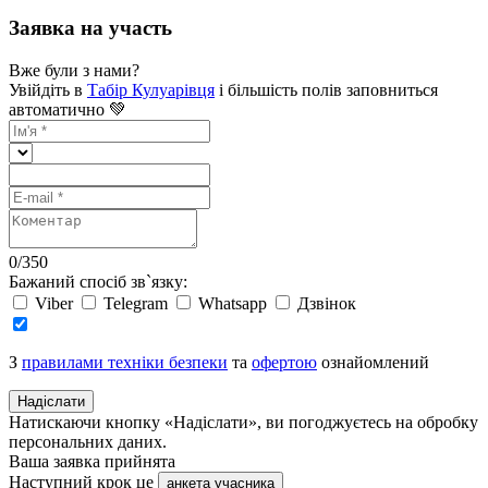
Заявка на участь
Вже були з нами?
Увійдіть в
Табір Кулуарівця
і більшість полів заповниться
автоматично 💚
0
/
350
Бажаний спосіб зв`язку:
Viber
Telegram
Whatsapp
Дзвінок
З
правилами техніки безпеки
та
офертою
ознайомлений
Надіслати
Натискаючи кнопку «Надіслати», ви погоджуєтесь на обробку
персональних даних.
Ваша заявка прийнята
Наступний крок це
анкета учасника