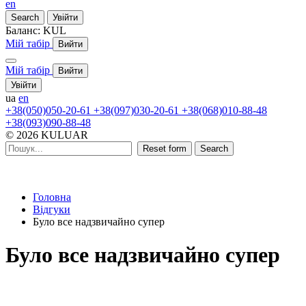
en
Search
Увійти
Баланс:
KUL
Мій табір
Вийти
Мій табір
Вийти
Увійти
ua
en
+38(050)050-20-61
+38(097)030-20-61
+38(068)010-88-48
+38(093)090-88-48
© 2026 KULUAR
Reset form
Search
Головна
Відгуки
Було все надзвичайно супер
Було все надзвичайно супер