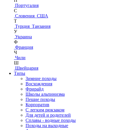
П
Португалия
С
Словения
США
Т
Турция
Танзания
У
Украина
Ф
Франция
Ч
Чили
Ш
Швейцария
Типы
Зимние походы
Восхождения
Фрирайд
Школы альпинизма
Пешие походы
Корпоратив
С легким рюкзаком
Для детей и родителей
Сплавы - водные походы
Походы на выходные