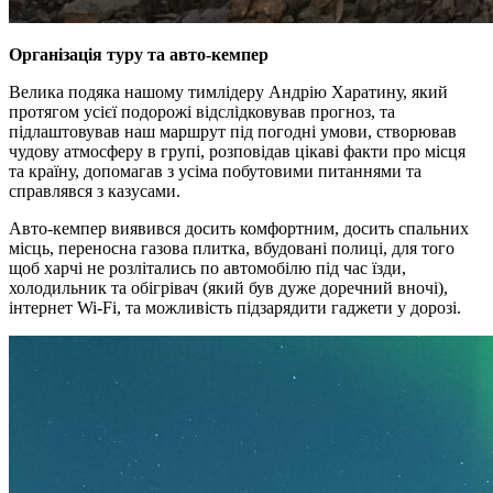
Організація туру та авто-кемпер
Велика подяка нашому тимлідеру Андрію Харатину, який
протягом усієї подорожі відслідковував прогноз, та
підлаштовував наш маршрут під погодні умови, створював
чудову атмосферу в групі, розповідав цікаві факти про місця
та країну, допомагав з усіма побутовими питаннями та
справлявся з казусами.
Авто-кемпер виявився досить комфортним, досить спальних
місць, переносна газова плитка, вбудовані полиці, для того
щоб харчі не розлітались по автомобілю під час їзди,
холодильник та обігрівач (який був дуже доречний вночі),
інтернет Wi-Fi, та можливість підзарядити гаджети у дорозі.