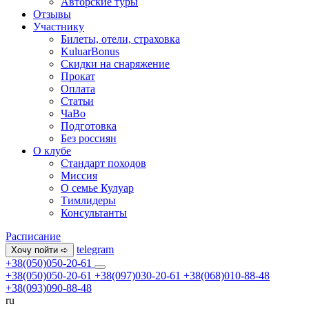
Авторские туры
Отзывы
Участнику
Билеты, отели, страховка
KuluarBonus
Скидки на снаряжение
Прокат
Оплата
Статьи
ЧаВо
Подготовка
Без россиян
О клубе
Стандарт походов
Миссия
О семье Кулуар
Тимлидеры
Консультанты
Расписание
telegram
Хочу пойти ➪
+38(050)050-20-61
+38(050)050-20-61
+38(097)030-20-61
+38(068)010-88-48
+38(093)090-88-48
ru