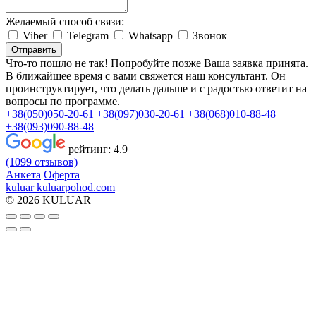
Желаемый способ связи:
Viber
Telegram
Whatsapp
Звонок
Отправить
Что-то пошло не так! Попробуйте позже
Ваша заявка принята.
В ближайшее время с вами свяжется наш консультант. Он
проинструктирует, что делать дальше и с радостью ответит на
вопросы по программе.
+38(050)050-20-61
+38(097)030-20-61
+38(068)010-88-48
+38(093)090-88-48
рейтинг:
4.9
(1099 отзывов)
Анкета
Оферта
kuluar
k
u
l
u
a
r
p
o
h
o
d
.
c
o
m
© 2026 KULUAR