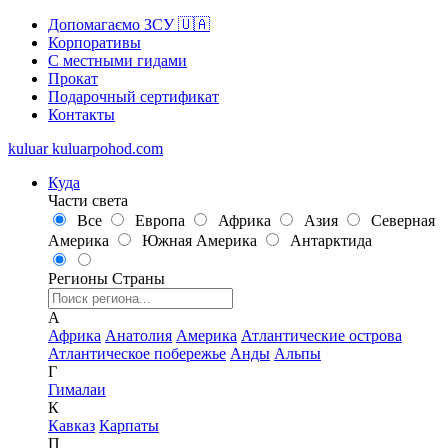
Допомагаємо ЗСУ 🇺🇦
Корпоративы
С местными гидами
Прокат
Подарочный сертификат
Контакты
kuluar
k
u
l
u
a
r
p
o
h
o
d
.
c
o
m
Куда
Части света
Все
Европа
Африка
Азия
Северная
Америка
Южная Америка
Антарктида
Регионы
Страны
А
Африка
Анатолия
Америка
Атлантические острова
Атлантическое побережье
Анды
Альпы
Г
Гималаи
К
Кавказ
Карпаты
П