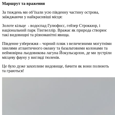
Маршрут та враження
За тиждень ми об’їхали усю південну частину острова,
заїжджаючи у найкрасивіші місця:
Золоте кільце - водоспад Гулюфосс, гейзер Строккюр, і
національний парк Тінгвеллір. Вражає як природа створює
такі видовищні та різноманітні явища.
Південне узбережжя – чорний пляж з величезними могутніми
хвилями атлантичного океану та базальтовими колонами та
неймовірна льодовикова лагуна Йокульсарлон, де ми зустріли
місцеву фауну у вигляді тюленів.
Це було дуже захопливе видовище, бачити як вони полюють
та граються!