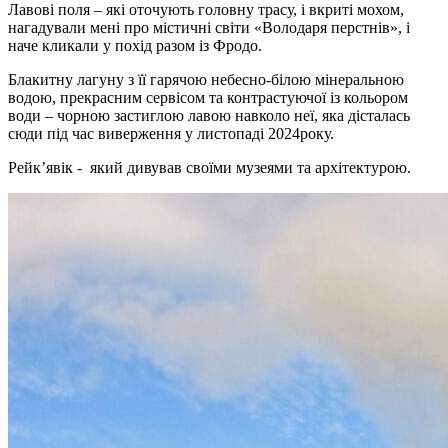
Лавові поля – які оточують головну трасу, і вкриті мохом,
нагадували мені про містичні світи «Володаря перстнів», і
наче кликали у похід разом із Фродо.
Блакитну лагуну з її гарячою небесно-білою мінеральною
водою, прекрасним сервісом та контрастуючої із кольором
води – чорною застиглою лавою навколо неї, яка дісталась
сюди під час виверження у листопаді 2024року.
Рейк’явік - який дивував своїми музеями та архітектурою.