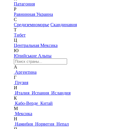
Патагония
Р
Равнинная Украина
С
Средиземноморье
Скандинавия
Т
Тибет
Ц
Центральная Мексика
Ю
Юлийськие Альпы
А
Аргентина
Г
Грузия
И
Италия
Испания
Исландия
К
Кабо-Верде
Китай
М
Мексика
Н
Намибия
Норвегия
Непал