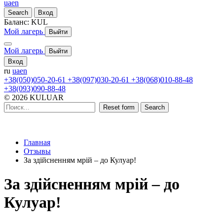
ua
en
Search
Вход
Баланс:
KUL
Мой лагерь
Выйти
Мой лагерь
Выйти
Вход
ru
ua
en
+38(050)050-20-61
+38(097)030-20-61
+38(068)010-88-48
+38(093)090-88-48
© 2026 KULUAR
Reset form
Search
Главная
Отзывы
За здійсненням мрій – до Кулуар!
За здійсненням мрій – до
Кулуар!