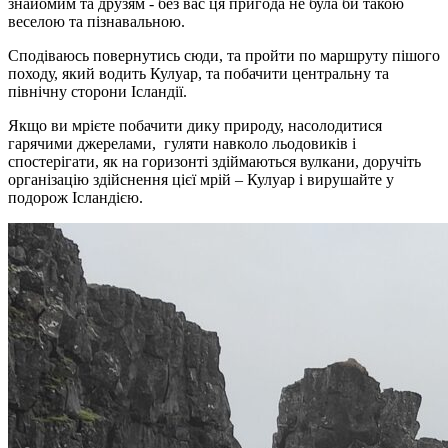
знайомим та друзям - без вас ця пригода не була би такою
веселою та пізнавальною.
Сподіваюсь повернутись сюди, та пройти по маршруту пішого
походу, який водить Кулуар, та побачити центральну та
північну сторони Ісландії.
Якщо ви мрієте побачити дику природу, насолодитися
гарячими джерелами, гуляти навколо льодовиків і
спостерігати, як на горизонті здіймаються вулкани, доручіть
організацію здійснення цієї мрій – Кулуар і вирушайте у
подорож Ісландією.