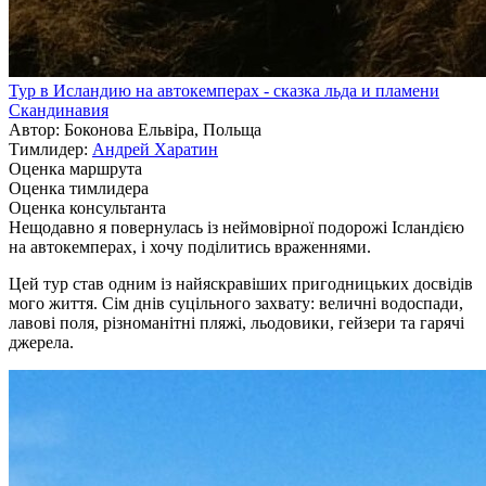
Тур в Исландию на автокемперах - сказка льда и пламени
Скандинавия
Автор: Боконова Ельвіра, Польща
Тимлидер:
Андрей Харатин
Оценка маршрута
Оценка тимлидера
Оценка консультанта
Нещодавно я повернулась із неймовірної подорожі Ісландією
на автокемперах, і хочу поділитись враженнями.
Цей тур став одним із найяскравіших пригодницьких досвідів
мого життя. Сім днів суцільного захвату: величні водоспади,
лавові поля, різноманітні пляжі, льодовики, гейзери та гарячі
джерела.