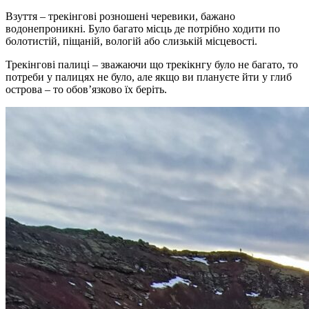
Взуття – трекінгові розношені черевики, бажано
водонепроникні. Було багато місць де потрібно ходити по
болотистій, піщаній, вологій або слизькій місцевості.
Трекінгові палиці – зважаючи що трекікнгу було не багато, то
потреби у палицях не було, але якщо ви плануєте йти у глиб
острова – то обов’язково їх беріть.