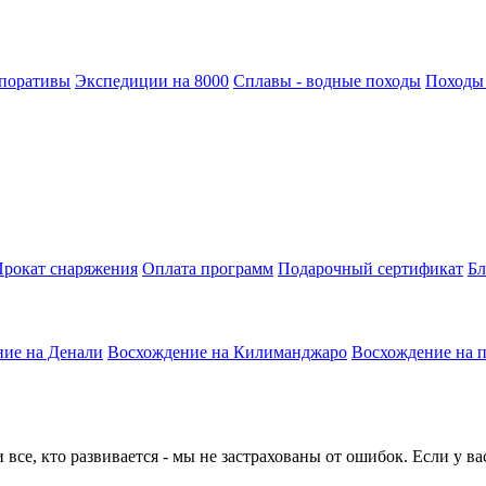
поративы
Экспедиции на 8000
Сплавы - водные походы
Походы
рокат снаряжения
Оплата программ
Подарочный сертификат
Бл
ие на Денали
Восхождение на Килиманджаро
Восхождение на 
все, кто развивается - мы не застрахованы от ошибок. Если у в