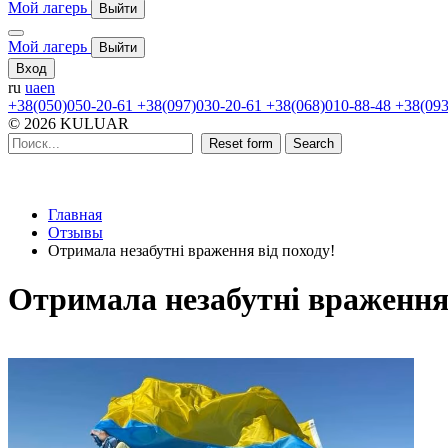
Мой лагерь
Выйти
Мой лагерь
Выйти
Вход
ru
ua
en
+38(050)050-20-61
+38(097)030-20-61
+38(068)010-88-48
+38(093
© 2026 KULUAR
Reset form
Search
Главная
Отзывы
Отримала незабутні враження від походу!
Отримала незабутні враження 