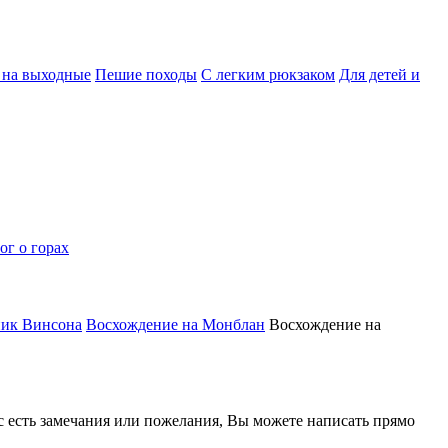
 на выходные
Пешие походы
С легким рюкзаком
Для детей и
ог о горах
пик Винсона
Восхождение на Монблан
Восхождение на
ас есть замечания или пожелания, Вы можете написать прямо