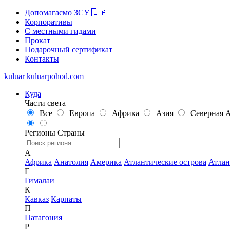
Допомагаємо ЗСУ 🇺🇦
Корпоративы
С местными гидами
Прокат
Подарочный сертификат
Контакты
kuluar
k
u
l
u
a
r
p
o
h
o
d
.
c
o
m
Куда
Части света
Все
Европа
Африка
Азия
Северная 
Регионы
Страны
А
Африка
Анатолия
Америка
Атлантические острова
Атлан
Г
Гималаи
К
Кавказ
Карпаты
П
Патагония
Р