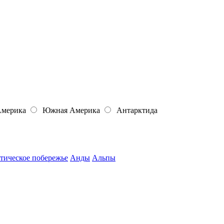
Америка
Южная Америка
Антарктида
тическое побережье
Анды
Альпы