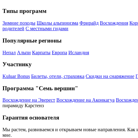
Типы программ
Зимние походы
Школы альпинизма
Фрирайд
Восхождения
Кор
родителей
С местными гидами
Популярные регионы
Непал
Альпи
Карпаты
Европа
Исландия
Участнику
Kuluar Bonus
Билеты, отели, страховка
Скидки на снаряжение
П
Программа "Семь вершин"
Восхождение на Эверест
Восхождение на Аконкагуа
Восхожден
пирамиду Карстенз
Гарантия основателя
Мы растем, развиваемся и открываем новые направления. Как и 
мне.