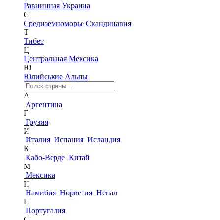
Равнинная Украина
С
Средиземноморье
Скандинавия
Т
Тибет
Ц
Центральная Мексика
Ю
Юлийськие Альпы
А
Аргентина
Г
Грузия
И
Италия
Испания
Исландия
К
Кабо-Верде
Китай
М
Мексика
Н
Намибия
Норвегия
Непал
П
Португалия
С