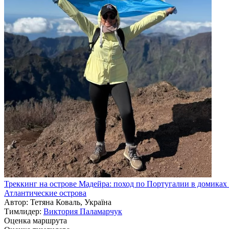
Треккинг на острове Мадейра: поход по Португалии в домиках 
Атлантические острова
Автор: Тетяна Коваль, Україна
Тимлидер:
Виктория Паламарчук
Оценка маршрута