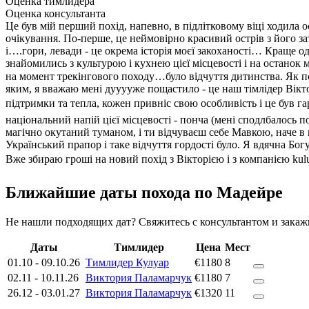
Оценка тимлидера
Оценка консультанта
Це був мій перший похід, напевно, в підлітковому віці ходила 
очікування. По-перше, це неймовірно красивий острів з його з
і….гори, левади - це окрема історія моєї закоханості… Краще о
знайомились з культурою і кухнею цієї місцевості і на останок
на момент трекінгового походу…було відчуття дитинства. Як пс
яким, я вважаю мені дууууже пощастило - це наш тімлідер Вікто
підтримки та тепла, кожен привніс свою особливість і це був га
національний напій цієї місцевості - понча (мені сподлбалось п
магічно окутаний туманом, і ти відчуваєш себе Мавкою, наче в 
Український прапор і таке відчуття гордості було. Я вдячна Бог
Вже збираю гроші на новий похід з Вікторією і з компанією kul
Ближайшие даты похода по Мадейре
Не нашли подходящих дат? Свяжитесь с консультантом и зака
Даты
Тимлидер
Цена
Мест
01.10
-
09.10.26
Тимлидер Кулуар
€1180
8
02.11
-
10.11.26
Виктория Паламарчук
€1180
7
26.12
-
03.01.27
Виктория Паламарчук
€1320
11