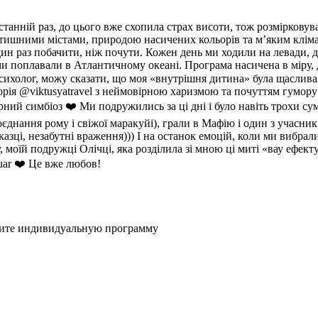
останній раз, до цього вже схопила страх висоти, тож розмірков
атишними містами, природою насичених кольорів та мʼяким кліма
дин раз побачити, ніж почути. Кожен день ми ходили на левади, д
 ми поплавали в Атлантичному океані. Програма насичена в міру, д
ихолог, можу сказати, що моя «внутрішня дитина» була щаслива 
рія @viktusyatravel з неймовірною харизмою та почуттям гумору 
рний симбіоз ❤️ Ми подружились за ці дні і було навіть трохи су
оєднання рому і свіжої маракуйі), грали в Мафію і один з учасник
казці, незабутні враження))) І на останок емоцій, коли ми вибр
у, моїй подружці Олічці, яка розділила зі мною ці миті «вау ефек
uar ❤️ Це вже любов!
жите индивидуальную программу