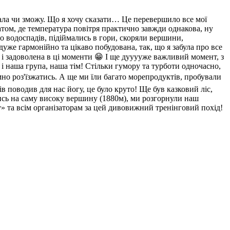
увала чи зможу. Що я хочу сказати… Це перевершило все мої
том, де температура повітря практично завжди однакова, ну
о водоспадів, підіймались в гори, скоряли вершини,
уже гармонійно та цікаво побудована, так, що я забула про все
і задоволена в ці моменти 😁 І ще дууууже важливий момент, з
і наша група, наша тім! Стільки гумору та турботи одночасно,
мно роз'їзжатись. А ще ми їли багато морепродуктів, пробували
ів поводив для нас йогу, це було круто! Ще був казковий ліс,
ались на саму високу вершину (1880м), ми розгорнули наш
ту» та всім організаторам за цей дивовижний тренінговий похід!