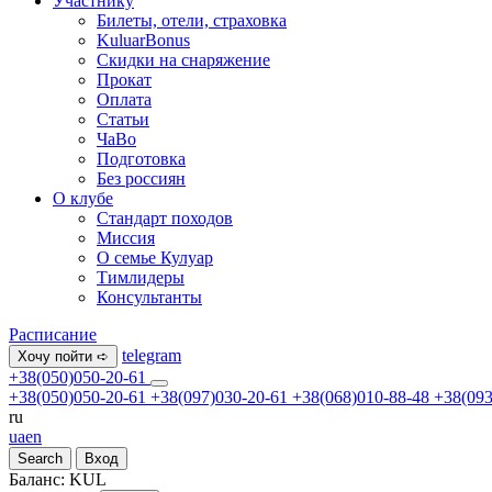
Участнику
Билеты, отели, страховка
KuluarBonus
Скидки на снаряжение
Прокат
Оплата
Статьи
ЧаВо
Подготовка
Без россиян
О клубе
Стандарт походов
Миссия
О семье Кулуар
Тимлидеры
Консультанты
Расписание
telegram
Хочу пойти ➪
+38(050)050-20-61
+38(050)050-20-61
+38(097)030-20-61
+38(068)010-88-48
+38(093
ru
ua
en
Search
Вход
Баланс:
KUL