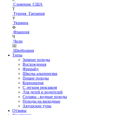
Словения
США
Т
Турция
Танзания
У
Украина
Ф
Франция
Ч
Чили
Ш
Швейцария
Типы
Зимние походы
Восхождения
Фрирайд
Школы альпинизма
Пешие походы
Корпоратив
С легким рюкзаком
Для детей и родителей
Сплавы - водные походы
Походы на выходные
Авторские туры
Отзывы