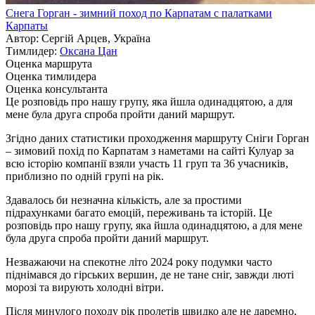
Снега Горган - зимний поход по Карпатам с палатками
Карпаты
Автор: Сергій Арцев, Україна
Тимлидер:
Оксана Цан
Оценка маршрута
Оценка тимлидера
Оценка консультанта
Це розповідь про нашу групу, яка йшла одинадцятою, а для
мене була друга спроба пройти даний маршрут.
Згідно даних статистики проходження маршруту Сніги Горган
– зимовий похід по Карпатам з наметами на сайті Кулуар за
всю історію компанії взяли участь 11 груп та 36 учасників,
приблизно по одній групі на рік.
Здавалось би незначна кількість, але за простими
підрахунками багато емоцій, переживань та історій. Це
розповідь про нашу групу, яка йшла одинадцятою, а для мене
була друга спроба пройти даний маршрут.
Незважаючи на спекотне літо 2024 року подумки часто
піднімався до гірських вершин, де не тане сніг, завжди люті
морозі та вирують холодні вітри.
Після минулого походу рік пролетів швидко але не даремно,