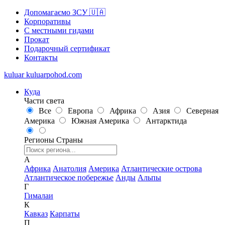
Допомагаємо ЗСУ 🇺🇦
Корпоративы
С местными гидами
Прокат
Подарочный сертификат
Контакты
kuluar
k
u
l
u
a
r
p
o
h
o
d
.
c
o
m
Куда
Части света
Все
Европа
Африка
Азия
Северная
Америка
Южная Америка
Антарктида
Регионы
Страны
А
Африка
Анатолия
Америка
Атлантические острова
Атлантическое побережье
Анды
Альпы
Г
Гималаи
К
Кавказ
Карпаты
П