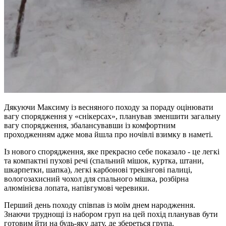
Дякуючи Максиму із весняного походу за пораду оцінювати
вагу спорядження у «снікерсах», планував зменшити загальну
вагу спорядження, збалансувавши із комфортним
проходженням адже мова йшла про ночівлі взимку в наметі.
Із нового спорядження, яке прекрасно себе показало - це легкі
та компактні пухові речі (спальний мішок, куртка, штани,
шкарпетки, шапка), легкі карбонові трекінгові палиці,
вологозахисний чохол для спального мішка, розбірна
алюмінієва лопата, напівгумові черевики.
Перший день походу співпав із моїм днем народження.
Знаючи труднощі із набором груп на цей похід планував бути
готовим йти на будь-яку дату, де збереться група.