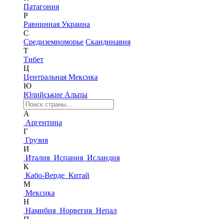
Патагония
Р
Равнинная Украина
С
Средиземноморье
Скандинавия
Т
Тибет
Ц
Центральная Мексика
Ю
Юлийськие Альпы
А
Аргентина
Г
Грузия
И
Италия
Испания
Исландия
К
Кабо-Верде
Китай
М
Мексика
Н
Намибия
Норвегия
Непал