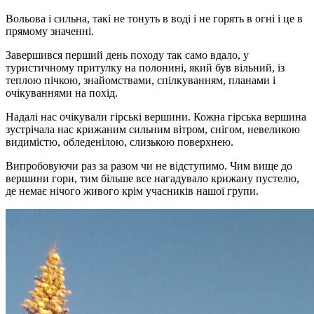
Вольова і сильна, такі не тонуть в воді і не горять в огні і це в
прямому значенні.
Завершився перший день походу так само вдало, у
туристичному притулку на полонині, який був вільний, із
теплою пічкою, знайомствами, спілкуванням, планами і
очікуваннями на похід.
Надалі нас очікували гірські вершини. Кожна гірська вершина
зустрічала нас крижаним сильним вітром, снігом, невеликою
видимістю, обледенілою, слизькою поверхнею.
Випробовуючи раз за разом чи не відступимо. Чим вище до
вершини гори, тим більше все нагадувало крижану пустелю,
де немає нічого живого крім учасників нашої групи.