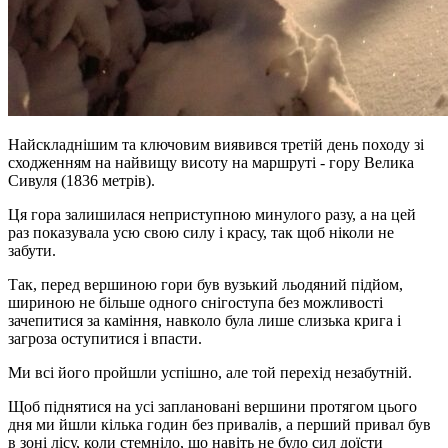
Найскладнішим та ключовим виявився третій день походу зі
сходженням на найвищу висоту на маршруті - гору Велика
Сивуля (1836 метрів).
Ця гора залишилася неприступною минулого разу, а на цей
раз показувала усю свою силу і красу, так щоб ніколи не
забути.
Так, перед вершиною гори був вузький льодяний підйом,
шириною не більше одного снігоступа без можливості
зачепитися за каміння, навколо була лише слизька крига і
загроза оступитися і впасти.
Ми всі його пройшли успішно, але той перехід незабутній.
Щоб піднятися на усі заплановані вершини протягом цього
дня ми йшли кілька годин без привалів, а перший привал був
в зоні лісу, коли стемніло, що навіть не було сил доїсти