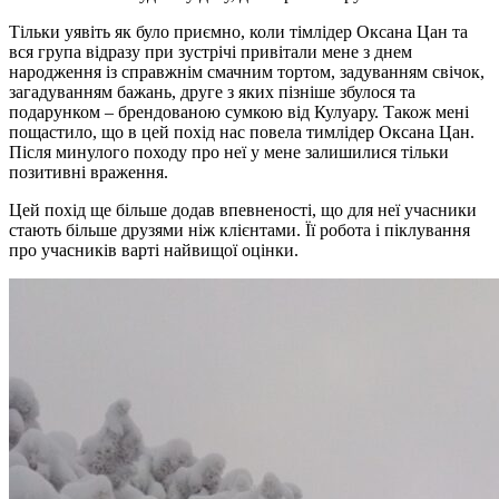
Тільки уявіть як було приємно, коли тімлідер Оксана Цан та
вся група відразу при зустрічі привітали мене з днем
народження із справжнім смачним тортом, задуванням свічок,
загадуванням бажань, друге з яких пізніше збулося та
подарунком – брендованою сумкою від Кулуару. Також мені
пощастило, що в цей похід нас повела тимлідер Оксана Цан.
Після минулого походу про неї у мене залишилися тільки
позитивні враження.
Цей похід ще більше додав впевненості, що для неї учасники
стають більше друзями ніж клієнтами. Її робота і піклування
про учасників варті найвищої оцінки.