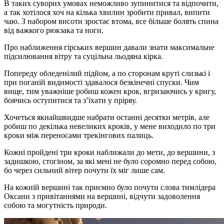
В таких суворих умовах неможливо зупинитися та відпочити,
а так хотілося хоч на кілька хвилин зробити привал, випити
чаю. З набором висоти зростає втома, все більше болять спина
від важкого рюкзака та ноги.
Про наближення гірських вершин давали знати максимальне
підсилювання вітру та суцільна льодяна кірка.
Попереду обледенілий підйом, а по сторонам круті слизькі і
при поганій видимості здавалося безкінечні спуски. Чим
вище, тим уважніше робиш кожен крок, вгризаючись у кригу,
боячись оступитися та з’їхати у прірву.
Хочеться якнайшвидше набрати останні десятки метрів, але
робиш по декілька невеликих кроків, у мене виходило по три
кроки між переносами трекінгових палиць.
Кожні пройдені три кроки наближали до мети, до вершини, з
задишкою, стогіном, за які мені не було соромно перед собою,
бо через сильний вітер почути їх міг лише сам.
На кожній вершині так приємно було почути слова тимлідера
Оксани з привітаннями на вершині, відчути задоволення
собою та могутність природи.