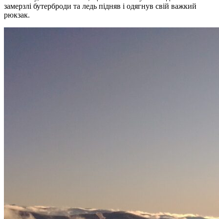
замерзлі бутерброди та ледь підняв і одягнув свій важкий
рюкзак.