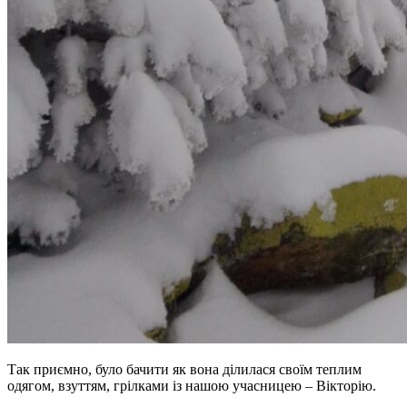
Так приємно, було бачити як вона ділилася своїм теплим
одягом, взуттям, грілками із нашою учасницею – Вікторію.