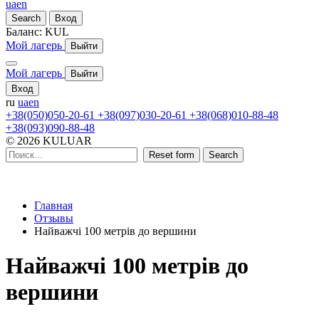
ua
en
Search
Вход
Баланс:
KUL
Мой лагерь
Выйти
Мой лагерь
Выйти
Вход
ru
ua
en
+38(050)050-20-61
+38(097)030-20-61
+38(068)010-88-48
+38(093)090-88-48
© 2026 KULUAR
Reset form
Search
Главная
Отзывы
Найважчі 100 метрів до вершини
Найважчі 100 метрів до
вершини