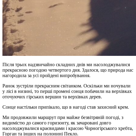
Після трьох надзвичайно складних днів ми насолоджувалися
прекрасною погодою четвертого дня. Здалося, що природа нас
нагородила за усі пройдені випробування.
Ранок зустріли прекрасним світанком. Оскільки ми ночували
у лісі в низині, то перші промені сонця побачили на верхівках
оточуючих гірських вершин та верхівках дерев.
Сонце настільки припікало, що в нагоді став захисний крем.
Ми продовжили маршрут при майже безвітряній погоді, з
видимістю до самого горизонту, як зачаровані довго
насолоджувалися краєвидами і красою Чорногірського хребта,
Горган та інших на полонині Пекло.