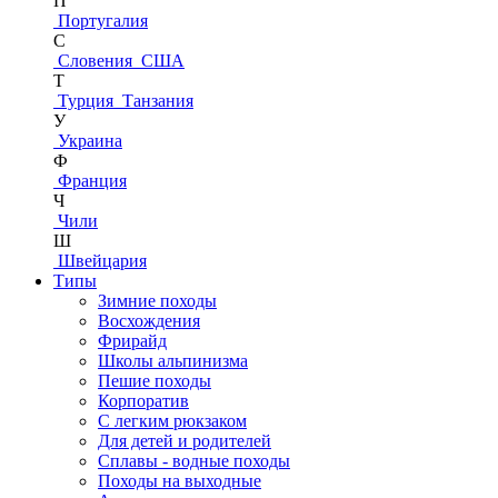
П
Португалия
С
Словения
США
Т
Турция
Танзания
У
Украина
Ф
Франция
Ч
Чили
Ш
Швейцария
Типы
Зимние походы
Восхождения
Фрирайд
Школы альпинизма
Пешие походы
Корпоратив
С легким рюкзаком
Для детей и родителей
Сплавы - водные походы
Походы на выходные