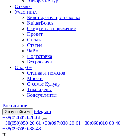
Авторские туры
Отзывы
Участнику
Билеты, отели, страховка
KuluarBonus
Скидки на снаряжение
Прокат
Оплата
Статьи
ЧаВо
Подготовка
Без россиян
О клубе
Стандарт походов
Миссия
О семье Кулуар
Тимлидеры
Консультанты
Расписание
telegram
Хочу пойти ➪
+38(050)050-20-61
+38(050)050-20-61
+38(097)030-20-61
+38(068)010-88-48
+38(093)090-88-48
ru