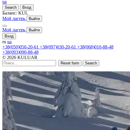
ua
Search
Вход
Баланс:
KUL
Мой лагерь
Выйти
Мой лагерь
Выйти
Вход
ru
ua
+38(050)050-20-61
+38(097)030-20-61
+38(068)010-88-48
+38(093)090-88-48
© 2026 KULUAR
Reset form
Search