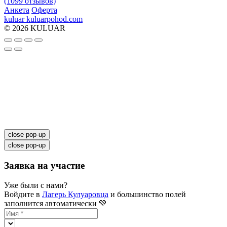
(1099 отзывов)
Анкета
Оферта
kuluar
k
u
l
u
a
r
p
o
h
o
d
.
c
o
m
© 2026 KULUAR
close pop-up
close pop-up
Заявка на участие
Уже были с нами?
Войдите в
Лагерь Кулуаровца
и большинство полей
заполнится автоматически 💚