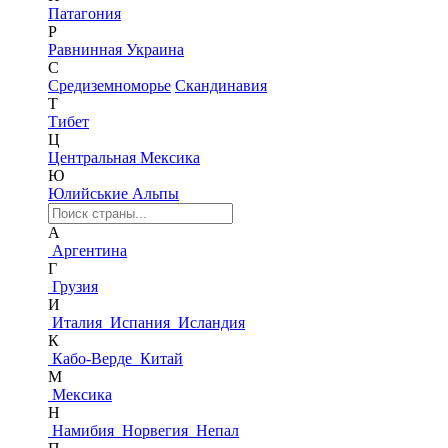
Патагония
Р
Равнинная Украина
С
Средиземноморье
Скандинавия
Т
Тибет
Ц
Центральная Мексика
Ю
Юлийськие Альпы
А
Аргентина
Г
Грузия
И
Италия
Испания
Исландия
К
Кабо-Верде
Китай
М
Мексика
Н
Намибия
Норвегия
Непал