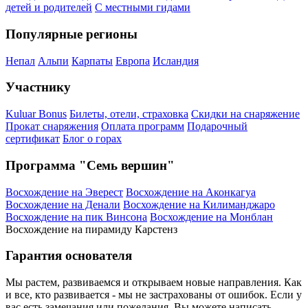
детей и родителей
С местными гидами
Популярные регионы
Непал
Альпи
Карпаты
Европа
Исландия
Участнику
Kuluar Bonus
Билеты, отели, страховка
Скидки на снаряжение
Прокат снаряжения
Оплата программ
Подарочный
сертификат
Блог о горах
Программа "Семь вершин"
Восхождение на Эверест
Восхождение на Аконкагуа
Восхождение на Денали
Восхождение на Килиманджаро
Восхождение на пик Винсона
Восхождение на Монблан
Восхождение на пирамиду Карстенз
Гарантия основателя
Мы растем, развиваемся и открываем новые направления. Как
и все, кто развивается - мы не застрахованы от ошибок. Если у
вас есть замечания или пожелания, Вы можете написать