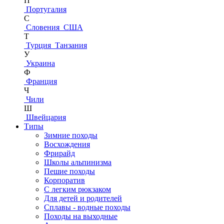
П
Португалия
С
Словения
США
Т
Турция
Танзания
У
Украина
Ф
Франция
Ч
Чили
Ш
Швейцария
Типы
Зимние походы
Восхождения
Фрирайд
Школы альпинизма
Пешие походы
Корпоратив
С легким рюкзаком
Для детей и родителей
Сплавы - водные походы
Походы на выходные