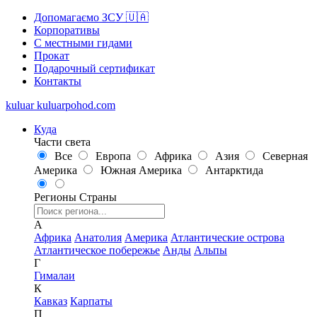
Допомагаємо ЗСУ 🇺🇦
Корпоративы
С местными гидами
Прокат
Подарочный сертификат
Контакты
kuluar
k
u
l
u
a
r
p
o
h
o
d
.
c
o
m
Куда
Части света
Все
Европа
Африка
Азия
Северная
Америка
Южная Америка
Антарктида
Регионы
Страны
А
Африка
Анатолия
Америка
Атлантические острова
Атлантическое побережье
Анды
Альпы
Г
Гималаи
К
Кавказ
Карпаты
П