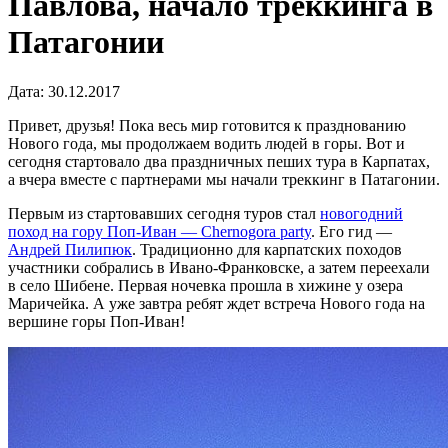
Павлова, начало треккинга в
Патагонии
Дата: 30.12.2017
Привет, друзья! Пока весь мир готовится к празднованию
Нового года, мы продолжаем водить людей в горы. Вот и
сегодня стартовало два праздничных пеших тура в Карпатах,
а вчера вместе с партнерами мы начали треккинг в Патагонии.
Первым из стартовавших сегодня туров стал
новогодний
поход на гору Поп-Иван — Chernogora party
. Его гид —
Андрей Пилипюк
. Традиционно для карпатских походов
участники собрались в Ивано-Франковске, а затем переехали
в село Шибене. Первая ночевка прошла в хижине у озера
Маричейка. А уже завтра ребят ждет встреча Нового года на
вершине горы Поп-Иван!