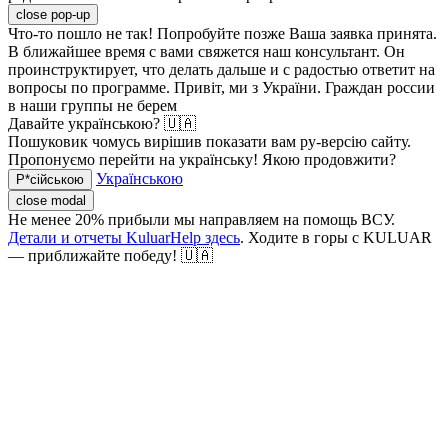
close pop-up
Что-то пошло не так! Попробуйте позже
Ваша заявка принята.
В ближайшее время с вами свяжется наш консультант. Он
проинструктирует, что делать дальше и с радостью ответит на
вопросы по программе.
Привіт, ми з України. Граждан россии
в наши группы не берем
Давайте українською? 🇺🇦
Пошуковик чомусь вирішив показати вам ру-версію сайту.
Пропонуємо перейти на українську! Якою продовжити?
Українською
Р*сійською
close modal
Не менее 20% прибыли мы направляем на помощь ВСУ.
Детали и отчеты KuluarHelp здесь
. Ходите в горы с KULUAR
— приближайте победу! 🇺🇦