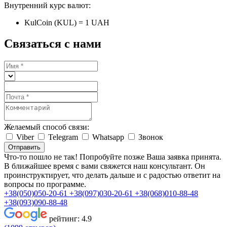
Внутренний курс валют:
KulCoin (KUL) = 1 UAH
Связаться с нами
Желаемый способ связи:
Viber
Telegram
Whatsapp
Звонок
Отправить
Что-то пошло не так! Попробуйте позже
Ваша заявка принята.
В ближайшее время с вами свяжется наш консультант. Он
проинструктирует, что делать дальше и с радостью ответит на
вопросы по программе.
+38(050)050-20-61
+38(097)030-20-61
+38(068)010-88-48
+38(093)090-88-48
рейтинг:
4.9