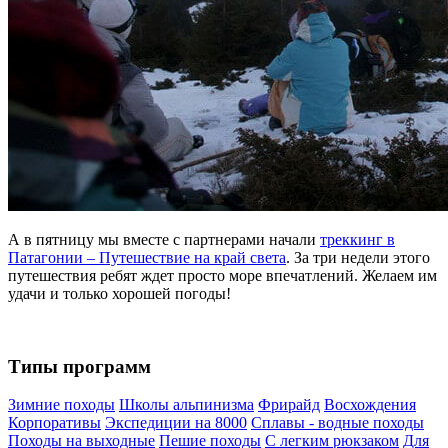
А в пятницу мы вместе с партнерами начали
треккинг в
Патагонии – Путешествие на край света
. За три недели этого
путешествия ребят ждет просто море впечатлений. Желаем им
удачи и только хорошей погоды!
Типы программ
Зимние походы
Школы альпинизма
Фрирайд
Восхождения
Корпоративы
Экспедиции на 8000
Сплавы - водные походы
Походы на выходные
Пешие походы
С легким рюкзаком
Для