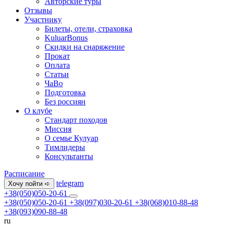
Авторские туры
Отзывы
Участнику
Билеты, отели, страховка
KuluarBonus
Скидки на снаряжение
Прокат
Оплата
Статьи
ЧаВо
Подготовка
Без россиян
О клубе
Стандарт походов
Миссия
О семье Кулуар
Тимлидеры
Консультанты
Расписание
telegram
Хочу пойти ➪
+38(050)050-20-61
+38(050)050-20-61
+38(097)030-20-61
+38(068)010-88-48
+38(093)090-88-48
ru