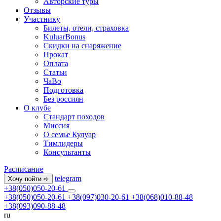
Авторские туры
Отзывы
Участнику
Билеты, отели, страховка
KuluarBonus
Скидки на снаряжение
Прокат
Оплата
Статьи
ЧаВо
Подготовка
Без россиян
О клубе
Стандарт походов
Миссия
О семье Кулуар
Тимлидеры
Консультанты
Расписание
telegram
Хочу пойти ➪
+38(050)050-20-61
+38(050)050-20-61
+38(097)030-20-61
+38(068)010-88-48
+38(093)090-88-48
ru