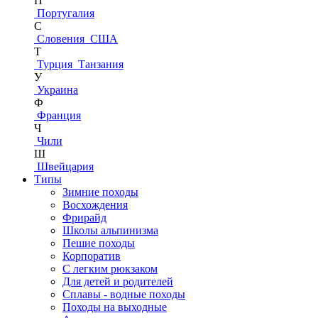
П
Португалия
С
Словения
США
Т
Турция
Танзания
У
Украина
Ф
Франция
Ч
Чили
Ш
Швейцария
Типы
Зимние походы
Восхождения
Фрирайд
Школы альпинизма
Пешие походы
Корпоратив
С легким рюкзаком
Для детей и родителей
Сплавы - водные походы
Походы на выходные