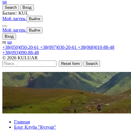
ua
Search
Вход
Баланс:
KUL
Мой лагерь
Выйти
Мой лагерь
Выйти
Вход
ru
ua
+38(050)050-20-61
+38(097)030-20-61
+38(068)010-88-48
+38(093)090-88-48
© 2026 KULUAR
Reset form
Search
Главная
Блог Клуба "Кулуар"