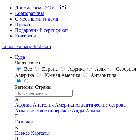
Допомагаємо ЗСУ 🇺🇦
Корпоративы
С местными гидами
Прокат
Подарочный сертификат
Контакты
kuluar
k
u
l
u
a
r
p
o
h
o
d
.
c
o
m
Куда
Части света
Все
Европа
Африка
Азия
Северная
Америка
Южная Америка
Антарктида
Регионы
Страны
А
Африка
Анатолия
Америка
Атлантические острова
Атлантическое побережье
Анды
Альпы
Г
Гималаи
К
Кавказ
Карпаты
П