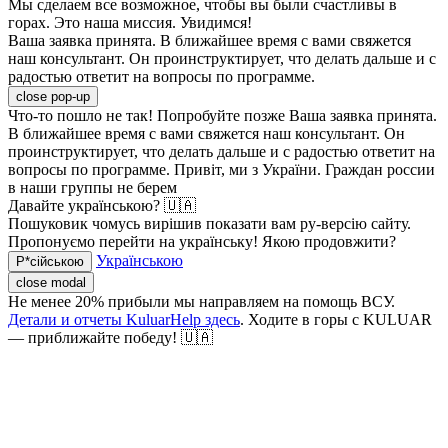
Мы сделаем все возможное, чтобы вы были счастливы в
горах. Это наша миссия. Увидимся!
Ваша заявка принята. В ближайшее время с вами свяжется
наш консультант. Он проинструктирует, что делать дальше и с
радостью ответит на вопросы по программе.
close pop-up
Что-то пошло не так! Попробуйте позже
Ваша заявка принята.
В ближайшее время с вами свяжется наш консультант. Он
проинструктирует, что делать дальше и с радостью ответит на
вопросы по программе.
Привіт, ми з України. Граждан россии
в наши группы не берем
Давайте українською? 🇺🇦
Пошуковик чомусь вирішив показати вам ру-версію сайту.
Пропонуємо перейти на українську! Якою продовжити?
Українською
Р*сійською
close modal
Не менее 20% прибыли мы направляем на помощь ВСУ.
Детали и отчеты KuluarHelp здесь
. Ходите в горы с KULUAR
— приближайте победу! 🇺🇦