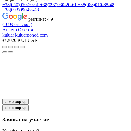
+38(050)050-20-61
+38(097)030-20-61
+38(068)010-88-48
+38(093)090-88-48
рейтинг:
4.9
(1099 отзывов)
Анкета
Оферта
kuluar
k
u
l
u
a
r
p
o
h
o
d
.
c
o
m
© 2026 KULUAR
close pop-up
close pop-up
Заявка на участие
Уже были с нами?