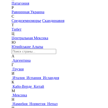
Патагония
Р
Равнинная Украина
С
Средиземноморье
Скандинавия
Т
Тибет
Ц
Центральная Мексика
Ю
Юлийськие Альпы
А
Аргентина
Г
Грузия
И
Италия
Испания
Исландия
К
Кабо-Верде
Китай
М
Мексика
Н
Намибия
Норвегия
Непал