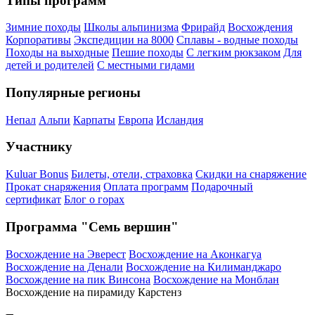
Типы программ
Зимние походы
Школы альпинизма
Фрирайд
Восхождения
Корпоративы
Экспедиции на 8000
Сплавы - водные походы
Походы на выходные
Пешие походы
С легким рюкзаком
Для
детей и родителей
С местными гидами
Популярные регионы
Непал
Альпи
Карпаты
Европа
Исландия
Участнику
Kuluar Bonus
Билеты, отели, страховка
Скидки на снаряжение
Прокат снаряжения
Оплата программ
Подарочный
сертификат
Блог о горах
Программа "Семь вершин"
Восхождение на Эверест
Восхождение на Аконкагуа
Восхождение на Денали
Восхождение на Килиманджаро
Восхождение на пик Винсона
Восхождение на Монблан
Восхождение на пирамиду Карстенз