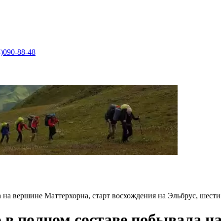
)090-88-48
 на вершине Маттерхорна, старт восхождения на Эльбрус, шест
 в полном составе побывала н