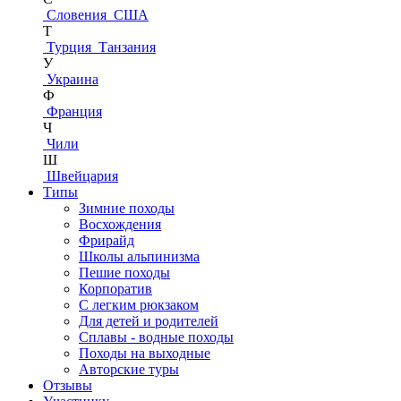
Словения
США
Т
Турция
Танзания
У
Украина
Ф
Франция
Ч
Чили
Ш
Швейцария
Типы
Зимние походы
Восхождения
Фрирайд
Школы альпинизма
Пешие походы
Корпоратив
С легким рюкзаком
Для детей и родителей
Сплавы - водные походы
Походы на выходные
Авторские туры
Отзывы