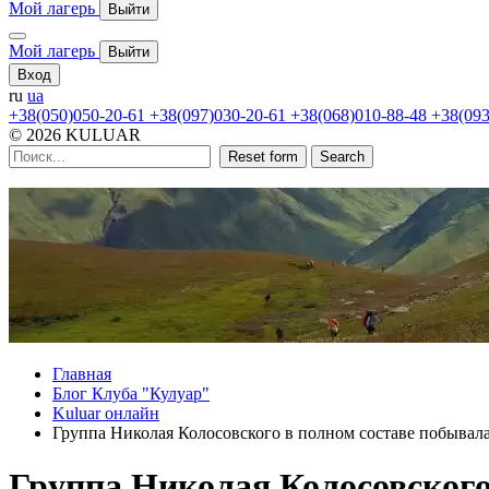
Мой лагерь
Выйти
Мой лагерь
Выйти
Вход
ru
ua
+38(050)050-20-61
+38(097)030-20-61
+38(068)010-88-48
+38(093
© 2026 KULUAR
Reset form
Search
Главная
Блог Клуба "Кулуар"
Kuluar онлайн
Группа Николая Колосовского в полном составе побывала
Группа Николая Колосовского