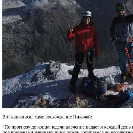
Вот как описал само восхождение Николай:
“По прогнозу до конца недели давление падает и каждый день
под временами начинающийся дождь добираемся до абсолютно