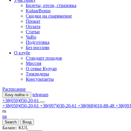
Участнику
Билеты, отели, страховка
KuluarBonus
Скидки на снаряжение
Прокат
Оплата
Статьи
ЧаВо
Подготовка
Без россиян
О клубе
Стандарт походов
Миссия
О семье Кулуар
Тимлидеры
Консультанты
Расписание
telegram
Хочу пойти ➪
+38(050)050-20-61
+38(050)050-20-61
+38(097)030-20-61
+38(068)010-88-48
+38(093
ru
ua
Search
Вход
Баланс:
KUL