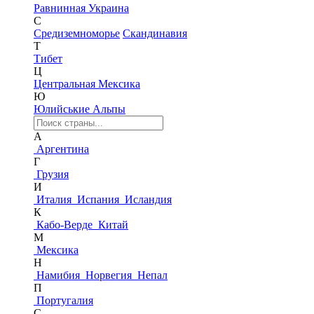
Равнинная Украина
С
Средиземноморье
Скандинавия
Т
Тибет
Ц
Центральная Мексика
Ю
Юлийськие Альпы
А
Аргентина
Г
Грузия
И
Италия
Испания
Исландия
К
Кабо-Верде
Китай
М
Мексика
Н
Намибия
Норвегия
Непал
П
Португалия
С