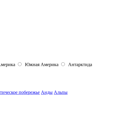
Америка
Южная Америка
Антарктида
тическое побережье
Анды
Альпы