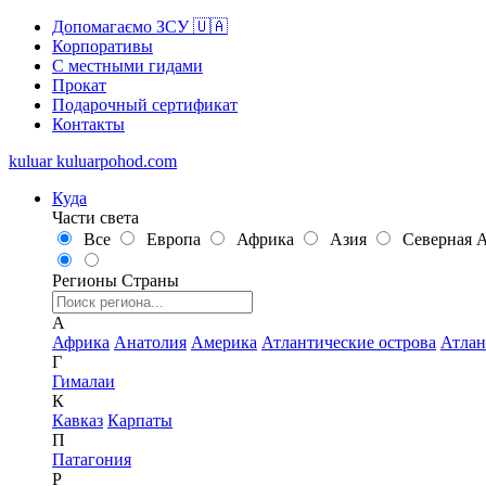
Допомагаємо ЗСУ 🇺🇦
Корпоративы
С местными гидами
Прокат
Подарочный сертификат
Контакты
kuluar
k
u
l
u
a
r
p
o
h
o
d
.
c
o
m
Куда
Части света
Все
Европа
Африка
Азия
Северная 
Регионы
Страны
А
Африка
Анатолия
Америка
Атлантические острова
Атлан
Г
Гималаи
К
Кавказ
Карпаты
П
Патагония
Р